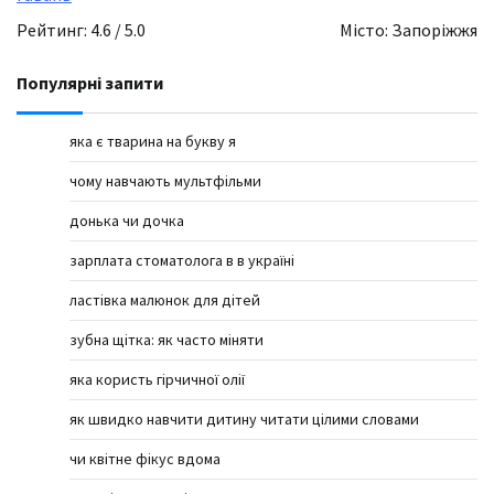
Рейтинг: 4.6 / 5.0
Місто: Запоріжжя
Популярні запити
яка є тварина на букву я
чому навчають мультфільми
донька чи дочка
зарплата стоматолога в в україні
ластівка малюнок для дітей
зубна щітка: як часто міняти
яка користь гірчичної олії
як швидко навчити дитину читати цілими словами
чи квітне фікус вдома