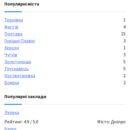
Популярні міста
Тернівка
1
Фастів
4
Полтава
15
Горішні Плавні
3
Херсон
1
Чугуїв
3
Золотоноша
5
Трускавець
5
Костянтинівка
2
Боярка
2
Популярні заклади
Лелека
Рейтинг: 4.9 / 5.0
Місто: Дніпро
Казка