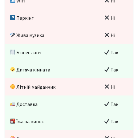
WiFi
Ні
Паркінг
Ні
Жива музика
Ні
Бізнес ланч
Так
Дитяча кімната
Так
Літній майданчик
Ні
Доставка
Так
Їжа на винос
Так