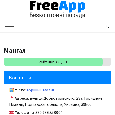
Перейти
до
вмісту
Мангал
Рейтинг: 4.6 / 5.0
Контакти
Місто
:
Горішні Плавні
Адреса
: вулиця Добровольского, 28а, Горишние
Плавни, Полтавская область, Украина, 39800
Телефони
: 380 97 635 0004