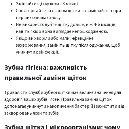
Змінюйте щітку кожні 3 місяці.
Спостерігайте за станом щітки та замінюйте її при
перших ознаках зносу.
Не використовуйте щітку довше, ніж 4-6 місяців,
навіть якщо вона виглядає непошкодженою.
Якщо ви хворіли або мали інфекційне
захворювання, замініть щітку після одужання, щоб
уникнути реінфекції.
Зубна гігієна: важливість
правильної заміни щіток
Тривалість служби зубної щітки має велике значення для
здоров’я ваших зубів і ясен. Правильна заміна щіток
допомагає уникнути накопичення бактерій і захистити від
захворювань ясен та зубів.
Зубна щітка і мікроорганізми: чому