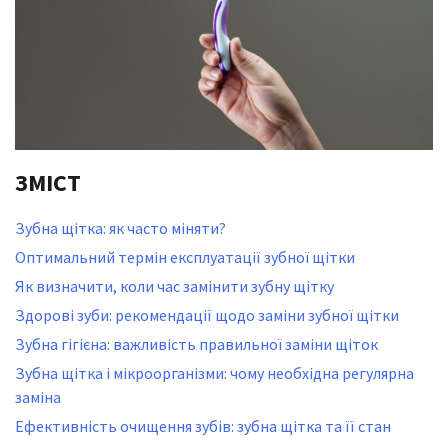
ЗМІСТ
Зубна щітка: як часто міняти?
Оптимальний термін експлуатації зубної щітки
Як визначити, коли час замінити зубну щітку
Здорові зуби: рекомендації щодо заміни зубної щітки
Зубна гігієна: важливість правильної заміни щіток
Зубна щітка і мікроорганізми: чому необхідна регулярна
заміна
Ефективність очищення зубів: зубна щітка та її стан