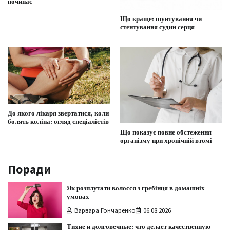
починає
Що краще: шунтування чи
стентування судин серця
До якого лікаря звертатися, коли
болять коліна: огляд спеціалістів
Що показує повне обстеження
організму при хронічній втомі
Поради
Як розплутати волосся з гребінця в домашніх
умовах
Варвара Гончаренко
06.08.2026
Тихие и долговечные: что делает качественную