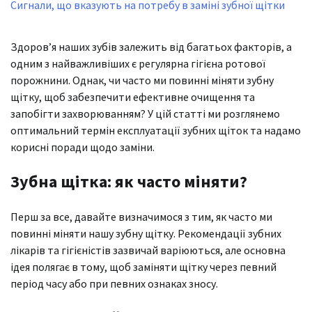
Сигнали, що вказують на потребу в заміні зубної щітки
Здоров’я наших зубів залежить від багатьох факторів, а
одним з найважливіших є регулярна гігієна ротової
порожнини. Однак, чи часто ми повинні міняти зубну
щітку, щоб забезпечити ефективне очищення та
запобігти захворюванням? У цій статті ми розглянемо
оптимальний термін експлуатації зубних щіток та надамо
корисні поради щодо заміни.
Зубна щітка: як часто міняти?
Перш за все, давайте визначимося з тим, як часто ми
повинні міняти нашу зубну щітку. Рекомендації зубних
лікарів та гігієністів зазвичай варіюються, але основна
ідея полягає в тому, щоб заміняти щітку через певний
період часу або при певних ознаках зносу.