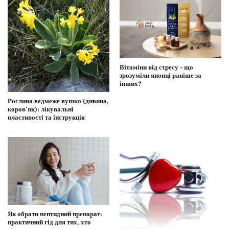
Вітаміни від стресу – що
зрозуміли японці раніше за
інших?
Рослина ведмеже вушко (дивина,
коров’як): лікувальні
властивості та інструкція
Як обрати пептидний препарат:
практичний гід для тих, хто