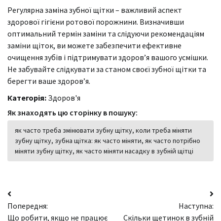
Регулярна заміна зубної щітки – важливий аспект
здорової гігієни ротової порожнини. Визначивши
оптимальний термін заміни та слідуючи рекомендаціям
заміни щіток, ви можете забезпечити ефективне
очищення зубів і підтримувати здоров’я вашого усмішки.
Не забувайте слідкувати за станом своєї зубної щітки та
берегти ваше здоров’я.
Категорія:
Здоров'я
Як знаходять цю сторінку в пошуку:
як часто треба змінювати зубну щітку, коли треба міняти
зубну щітку, зубна щітка: як часто міняти, як часто потрібно
міняти зубну щітку, як часто міняти насадку в зубній щітці
Навігація
Попередня:
Наступна:
записів
Що робити, якщо не працює
Скільки щетинок в зубній