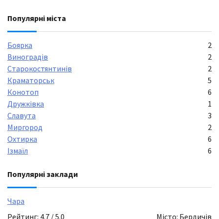
Популярні міста
Боярка
2
Виноградів
2
Старокостянтинів
2
Краматорськ
5
Конотоп
6
Дружківка
1
Славута
3
Миргород
2
Охтирка
6
Ізмаїл
6
Популярні заклади
Чара
Рейтинг: 4.7 / 5.0
Місто: Бердичів