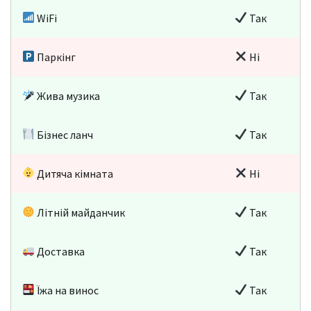
WiFi
Так
Паркінг
Ні
Жива музика
Так
Бізнес ланч
Так
Дитяча кімната
Ні
Літній майданчик
Так
Доставка
Так
Їжа на винос
Так