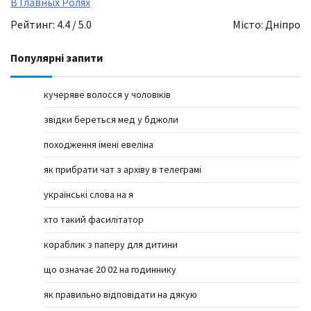
В Главных Ролях
Рейтинг: 4.4 / 5.0
Місто: Дніпро
Популярні запити
кучеряве волосся у чоловіків
звідки береться мед у бджоли
походження імені евеліна
як прибрати чат з архіву в телеграмі
українські слова на я
хто такий фасилітатор
кораблик з паперу для дитини
що означає 20 02 на годиннику
як правильно відповідати на дякую