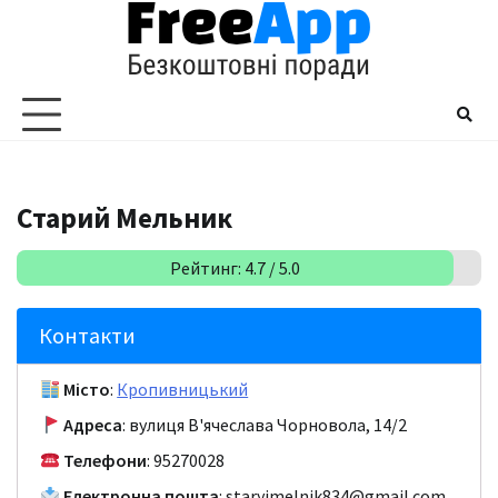
Перейти
до
вмісту
Старий Мельник
Рейтинг: 4.7 / 5.0
Контакти
Місто
:
Кропивницький
Адреса
: вулиця В'ячеслава Чорновола, 14/2
Телефони
: 95270028
Електронна пошта
: staryjmelnik834@gmail.com