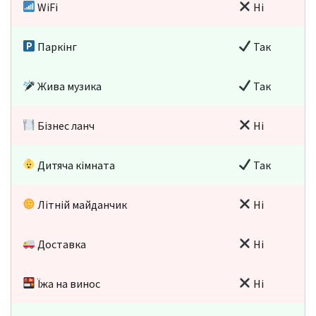
WiFi
Ні
Паркінг
Так
Жива музика
Так
Бізнес ланч
Ні
Дитяча кімната
Так
Літній майданчик
Ні
Доставка
Ні
Їжа на винос
Ні