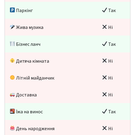
Паркінг
Так
Жива музика
Ні
Бізнес ланч
Так
Дитяча кімната
Ні
Літній майданчик
Ні
Доставка
Ні
Їжа на винос
Так
День народження
Ні