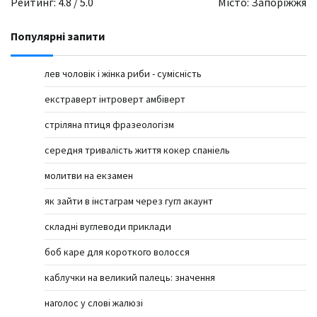
Рейтинг: 4.8 / 5.0
Місто: Запоріжжя
Популярні запити
лев чоловік і жінка риби - сумісність
екстраверт інтроверт амбіверт
стріляна птиця фразеологізм
середня тривалість життя кокер спаніель
молитви на екзамен
як зайти в інстаграм через гугл акаунт
складні вуглеводи приклади
боб каре для короткого волосся
каблучки на великий палець: значення
наголос у слові жалюзі