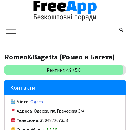
Перейти
до
вмісту
Romeo&Bagetta (Ромео и Багета)
Рейтинг: 4.9 / 5.0
Контакти
Місто
:
Одеса
Адреса
: Одесса, пл. Греческая 3/4
Телефони
: 380487207353
Середній чек
:
$
$
$
$