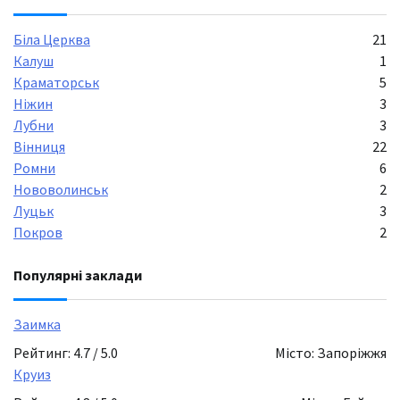
Біла Церква
21
Калуш
1
Краматорськ
5
Ніжин
3
Лубни
3
Вінниця
22
Ромни
6
Нововолинськ
2
Луцьк
3
Покров
2
Популярні заклади
Заимка
Рейтинг: 4.7 / 5.0
Місто: Запоріжжя
Круиз