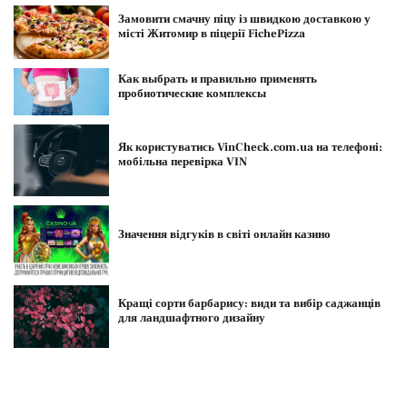
Замовити смачну піцу із швидкою доставкою у
місті Житомир в піцерії FichePizza
Как выбрать и правильно применять
пробиотические комплексы
Як користуватись VinCheck.com.ua на телефоні:
мобільна перевірка VIN
Значення відгуків в світі онлайн казино
Кращі сорти барбарису: види та вибір саджанців
для ландшафтного дизайну