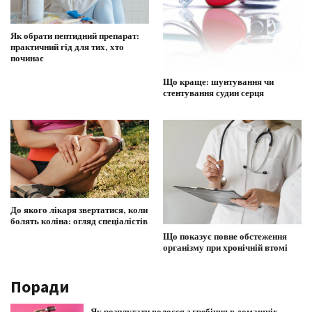
Як обрати пептидний препарат:
практичний гід для тих, хто
починає
Що краще: шунтування чи
стентування судин серця
До якого лікаря звертатися, коли
болять коліна: огляд спеціалістів
Що показує повне обстеження
організму при хронічній втомі
Поради