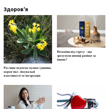
Здоров’я
Вітаміни від стресу – що
зрозуміли японці раніше за
інших?
Рослина ведмеже вушко (дивина,
коров’як): лікувальні
властивості та інструкція