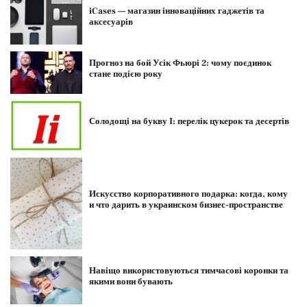
iCases — магазин інноваційних гаджетів та
аксесуарів
Прогноз на бой Усік Фьюрі 2: чому поєдинок
стане подією року
Солодощі на букву І: перелік цукерок та десертів
Искусство корпоративного подарка: когда, кому
и что дарить в украинском бизнес-пространстве
Навіщо використовуються тимчасові коронки та
якими вони бувають