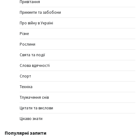
Привітання
Прикмети та забобони
Про війну в Україні
Різне
Рослини
Свята та події
Слова вдячності
Спорт
Техніка
Тлумачення снів
Цитати та вислови
Цікаво знати
Популярні запити