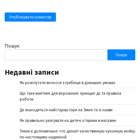
Пошук
Пошук
Недавні записи
Як розплутати волосся з гребінця в домашніх умовах
Що таке маятник для ворожіння: принцип дії та правила
роботи
Де знаходяться найстаріші гори на Землі та їх назви
Як правильно реагувати на дитячі істерики в магазині
Тихие и долговечные: что делает качественную кухонную мойку
по-настоящему надежной