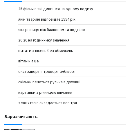
25 фільмів які дивишся на одному подиху
якій тварині відповідає 1994 рік
яка різниця між балконом та лоджією
20 20 на годиннику значення
цитати з пісень без обмежень
вітамін а це
екстраверт інтроверт амбіверт
скільки печеться рулька в духовці
картинки з річницею вінчання
з яких газів складається повітря
Зараз читають