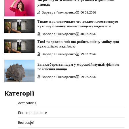
Як розплутати волосся з гребінця в домашніх
умовах
Варвара Гончаренко
06.08.2026
Тихие и долговечные: что делает качественную
кухонную мойку по-настоящему надежной
Варвара Гончаренко
30.07.2026
Тихі та довговічні: що робить якісну мийку для
кухні дійсно надійною
Варвара Гончаренко
29.07.2026
Звідки береться шум у морській мушлі: фізичне
пояснення явища
Варвара Гончаренко
29.07.2026
Категорії
Астрологія
Бізнес та фінанси
Біографії