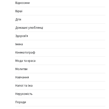
Відносини
Вірші
Діти
Домашні улюбленці
Здоров'я
Імена
Кінематограф
Мода та краса
Молитви
Навчання
Напої та їжа
Нерухомість
Поради