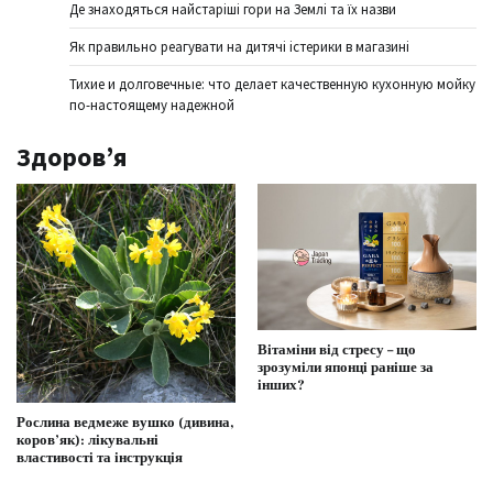
Де знаходяться найстаріші гори на Землі та їх назви
Як правильно реагувати на дитячі істерики в магазині
Тихие и долговечные: что делает качественную кухонную мойку
по-настоящему надежной
Здоров’я
Вітаміни від стресу – що
зрозуміли японці раніше за
інших?
Рослина ведмеже вушко (дивина,
коров’як): лікувальні
властивості та інструкція