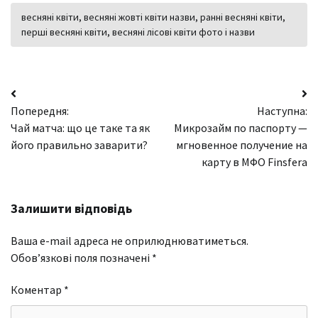
весняні квіти, весняні жовті квіти назви, ранні весняні квіти,
перші весняні квіти, весняні лісові квіти фото і назви
Навігація
Попередня:
Наступна:
записів
Чай матча: що це таке та як
Микрозайм по паспорту —
його правильно заварити?
мгновенное получение на
карту в МФО Finsfera
Залишити відповідь
Ваша e-mail адреса не оприлюднюватиметься.
Обов’язкові поля позначені
*
Коментар
*