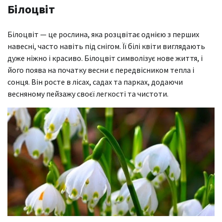
Білоцвіт
Білоцвіт — це рослина, яка розцвітає однією з перших
навесні, часто навіть під снігом. Її білі квіти виглядають
дуже ніжно і красиво. Білоцвіт символізує нове життя, і
його поява на початку весни є передвісником тепла і
сонця. Він росте в лісах, садах та парках, додаючи
весняному пейзажу своєї легкості та чистоти.