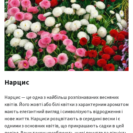
Нарцис
Нарцис — це одна з найбільш розпізнаваних весняних
квітів. Його жовті або білі квітки з характерним ароматом
мають елегантний вигляд і символізують відродження і
нове життя. Нарциси розцвітають в середині весни і є
одними з основних квітів, що прикрашають садки в цей
період. Вони також уособлюють щирі почуття та вірність.