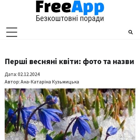
Перейти
до
вмісту
Перші весняні квіти: фото та назви
Дата: 02.12.2024
Автор:
Ана-Катаріна Кузьмицька