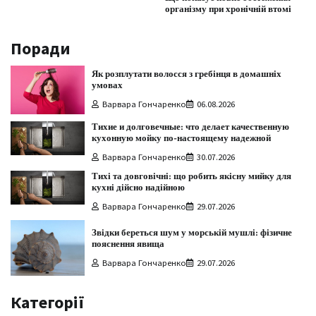
організму при хронічній втомі
Поради
Як розплутати волосся з гребінця в домашніх
умовах
Варвара Гончаренко
06.08.2026
Тихие и долговечные: что делает качественную
кухонную мойку по-настоящему надежной
Варвара Гончаренко
30.07.2026
Тихі та довговічні: що робить якісну мийку для
кухні дійсно надійною
Варвара Гончаренко
29.07.2026
Звідки береться шум у морській мушлі: фізичне
пояснення явища
Варвара Гончаренко
29.07.2026
Категорії