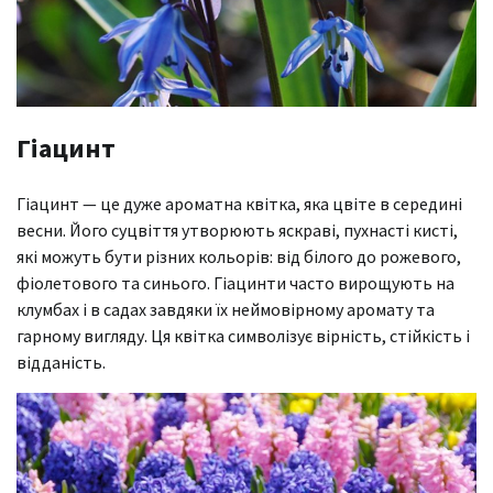
Гіацинт
Гіацинт — це дуже ароматна квітка, яка цвіте в середині
весни. Його суцвіття утворюють яскраві, пухнасті кисті,
які можуть бути різних кольорів: від білого до рожевого,
фіолетового та синього. Гіацинти часто вирощують на
клумбах і в садах завдяки їх неймовірному аромату та
гарному вигляду. Ця квітка символізує вірність, стійкість і
відданість.