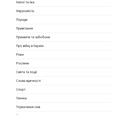
Напої та їжа
Нерухомість
Поради
Привітання
Прикмети та забобони
Про війну в Україні
Різне
Рослини
Свята та події
Слова вдячності
Спорт
Техніка
Тлумачення снів