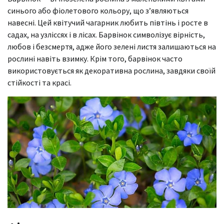
синього або фіолетового кольору, що з’являються
навесні. Цей квітучий чагарник любить півтінь і росте в
садах, на узліссях і в лісах. Барвінок символізує вірність,
любов і безсмертя, адже його зелені листя залишаються на
рослині навіть взимку. Крім того, барвінок часто
використовується як декоративна рослина, завдяки своїй
стійкості та красі.