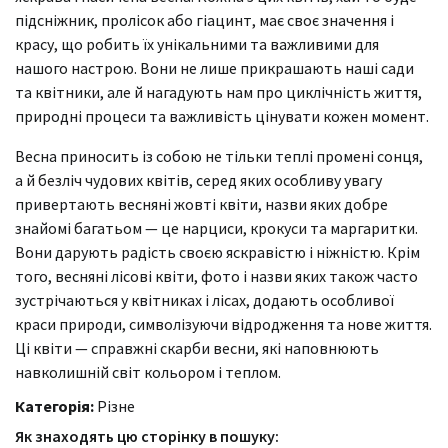
підсніжник, пролісок або гіацинт, має своє значення і
красу, що робить їх унікальними та важливими для
нашого настрою. Вони не лише прикрашають наші сади
та квітники, але й нагадують нам про циклічність життя,
природні процеси та важливість цінувати кожен момент.
Весна приносить із собою не тільки теплі промені сонця,
а й безліч чудових квітів, серед яких особливу увагу
привертають весняні жовті квіти, назви яких добре
знайомі багатьом — це нарциси, крокуси та маргаритки.
Вони дарують радість своєю яскравістю і ніжністю. Крім
того, весняні лісові квіти, фото і назви яких також часто
зустрічаються у квітниках і лісах, додають особливої
краси природи, символізуючи відродження та нове життя.
Ці квіти — справжні скарби весни, які наповнюють
навколишній світ кольором і теплом.
Категорія:
Різне
Як знаходять цю сторінку в пошуку: