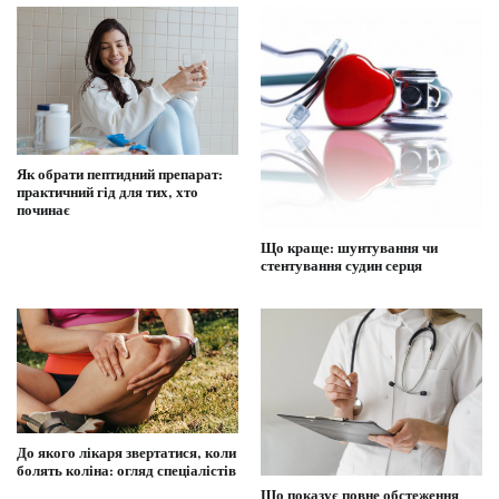
Як обрати пептидний препарат:
практичний гід для тих, хто
починає
Що краще: шунтування чи
стентування судин серця
До якого лікаря звертатися, коли
болять коліна: огляд спеціалістів
Що показує повне обстеження