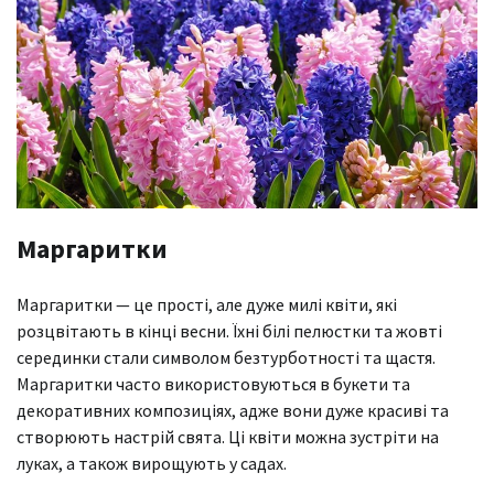
Маргаритки
Маргаритки — це прості, але дуже милі квіти, які
розцвітають в кінці весни. Їхні білі пелюстки та жовті
серединки стали символом безтурботності та щастя.
Маргаритки часто використовуються в букети та
декоративних композиціях, адже вони дуже красиві та
створюють настрій свята. Ці квіти можна зустріти на
луках, а також вирощують у садах.