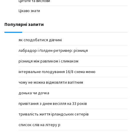
Цитати та вислови
Цікаво знати
Популярні запити
як сподобатися дівчині
лабрадор і ґолден-ретривер: різниця
різниця між равликом і слимаком
інтервальне голодування 16/8 схема меню
чому не можна відмовляти вагітним
донька чи дочка
привітання з днем весілля на 33 років
тривалість життя ірландських сетерів
список слів на літеру р