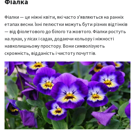
Фіалка
Фіалки — це ніжні квіти, які часто з’являються на ранніх
етапах весни. Їхні пелюстки можуть бути різних відтінків
— від фіолетового до білого та жовтого. Фіалки ростуть
на луках, у лісах і садах, додаючи кольору і ніжності
навколишньому простору. Вони символізують
скромність, відданість і чистоту почуттів.