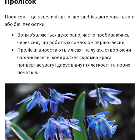
Пролісок
Пролісок — це невеликі квіти, що здебільшого мають сині
або білі пелюстки.
Вони з’являються дуже рано, часто пробиваючись
через сніг, що робить їх символом першої весни.
Проліски виростають у лісах і на луках, створюючи
чарівні весняні ковдри. Їхня скромна краса
привертає увагу і дарує відчуття легкості та нових
початків.