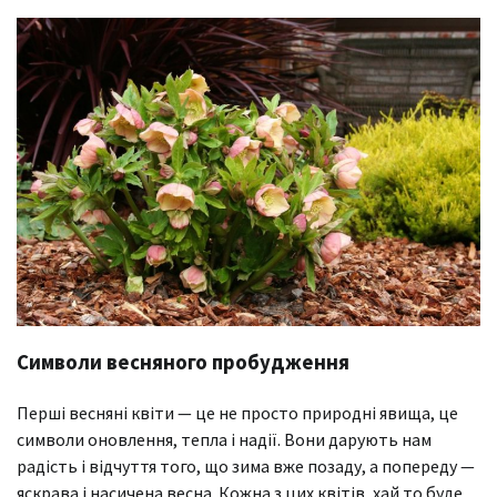
Символи весняного пробудження
Перші весняні квіти — це не просто природні явища, це
символи оновлення, тепла і надії. Вони дарують нам
радість і відчуття того, що зима вже позаду, а попереду —
яскрава і насичена весна. Кожна з цих квітів, хай то буде