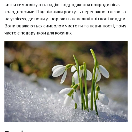
квіти символізують надію і відродження природи після
холодної зими. Підсніжники ростуть переважно в лісах та
на узліссях, де вони утворюють невеликі квіткові ковдри.
Вони вважаються символом чистоти та невинності, тому
часто є подарунком для коханих.