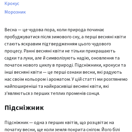
Крокус
Морозник
Весна — це чудова пора, коли природа починає
пробуджуватися після зимового сну, а перші весняні квіти
стають яскравим підтвердженням цього чудового
процесу. Ранні весняні квіти не тільки прикрашають
садки та луки, але й символізують надію, оновлення та
початок нового циклу в природі. Підсніжники, крокуси та
інші весняні квіти — це перші ознаки весни, які радують
нас своїм кольором і ароматом. У цій статті ми розглянемо
найпоширеніші та найкрасивіші весняні квіти, які
з’являються з перших теплих променів сонця.
Підсніжник
Підсніжник — одна з перших квітів, що розцвітає на
початку весни, ще коли земля покрита снігом. Його білі