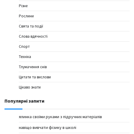
Різне
Рослини
Свята та події
Слова вдячності
Спорт
Техніка
Тлумачення снів
Цитати та вислови
Цікаво знати
Популярні запити
ялинка своїми руками з підручних матеріалів
навіщо вивчати фізику в школі