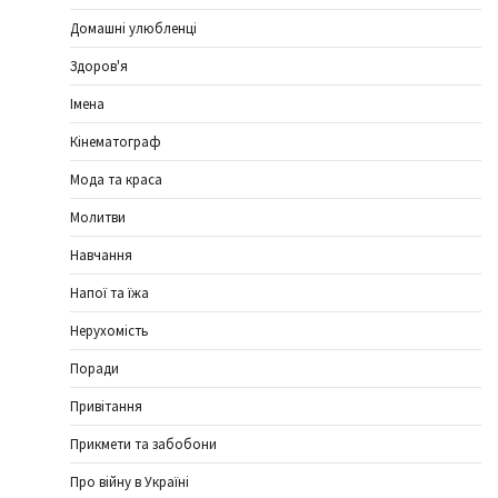
Домашні улюбленці
Здоров'я
Імена
Кінематограф
Мода та краса
Молитви
Навчання
Напої та їжа
Нерухомість
Поради
Привітання
Прикмети та забобони
Про війну в Україні