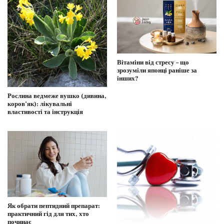
Вітаміни від стресу – що
зрозуміли японці раніше за
інших?
Рослина ведмеже вушко (дивина,
коров’як): лікувальні
властивості та інструкція
Як обрати пептидний препарат:
практичний гід для тих, хто
починає