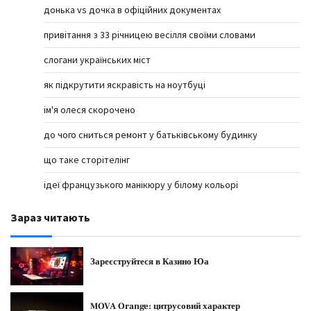
донька vs дочка в офіційних документах
привітання з 33 річницею весілля своїми словами
слогани українських міст
як підкрутити яскравість на ноутбуці
ім'я олеся скорочено
до чого сниться ремонт у батьківському будинку
що таке сторітелінг
ідеї французького манікюру у білому кольорі
Зараз читають
Зареєструйтеся в Казино Юа
MOVA Orange: цитрусовий характер