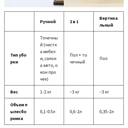
Вертика
Ручной
2 в 1
льный
Точечны
й (чистк
а мебел
Тип убо
Пол + то
и, салон
Пол
рки
чечный
а авто, о
кон про
чее)
Вес
1-2 кг
~3 кг
~3 кг
Объем п
ылесбо
0,1-0.5л
0,6-2л
0,35-2л
рника