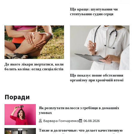
Що краще: шунтування чи
стентування судин серця
До якого лікаря звертатися, коли
болять коліна: огляд спеціалістів
Що показує повне обстеження
організму при хронічній втомі
Поради
Як розплутати волосся з гребінця в домашніх
умовах
Варвара Гончаренко
06.08.2026
Тихие и долговечные: что делает качественную