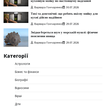
кухонную мойку по-настоящему надежной
Варвара Гончаренко
30.07.2026
Тихі та довговічні: що робить якісну мийку для
кухні дійсно надійною
Варвара Гончаренко
29.07.2026
Звідки береться шум у морській мушлі: фізичне
пояснення явища
Варвара Гончаренко
29.07.2026
Категорії
Астрологія
Бізнес та фінанси
Біографії
Відносини
Вірші
Діти