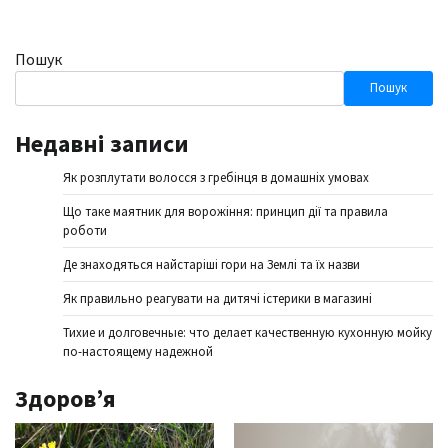
Пошук
Пошук
Недавні записи
Як розплутати волосся з гребінця в домашніх умовах
Що таке маятник для ворожіння: принцип дії та правила
роботи
Де знаходяться найстаріші гори на Землі та їх назви
Як правильно реагувати на дитячі істерики в магазині
Тихие и долговечные: что делает качественную кухонную мойку
по-настоящему надежной
Здоров’я