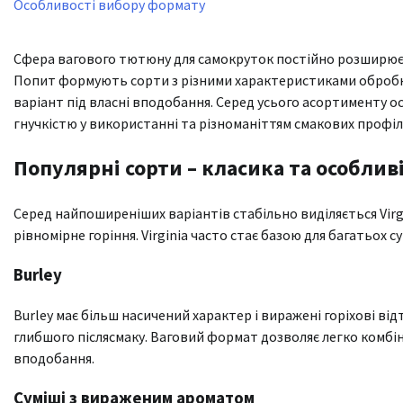
Особливості вибору формату
Сфера вагового тютюну для самокруток постійно розширюєть
Попит формують сорти з різними характеристиками обробк
варіант під власні вподобання. Серед усього асортименту о
гнучкістю у використанні та різноманіттям смакових профіл
Популярні сорти – класика та особливі
Серед найпоширеніших варіантів стабільно виділяється Virgin
рівномірне горіння. Virginia часто стає базою для багатьох 
Burley
Burley має більш насичений характер і виражені горіхові ві
глибшого післясмаку. Ваговий формат дозволяє легко комбін
вподобання.
Суміші з вираженим ароматом