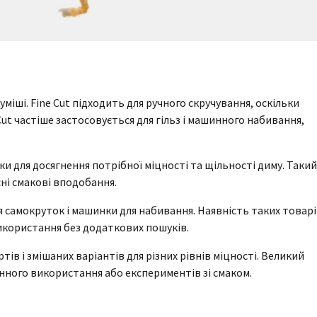
іші. Fine Cut підходить для ручного скручування, оскільки
Cut частіше застосовується для гільз і машинного набивання,
ки для досягнення потрібної міцності та щільності диму. Такий
сні смакові вподобання.
я самокруток і машинки для набивання. Наявність таких товарі
икористання без додаткових пошуків.
ів і змішаних варіантів для різних рівнів міцності. Великий
нного використання або експериментів зі смаком.