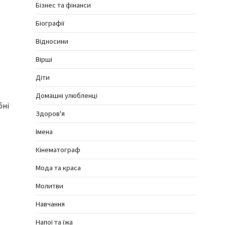
Бізнес та фінанси
Біографії
Відносини
Вірші
Діти
Домашні улюбленці
бні
Здоров'я
Імена
Кінематограф
Мода та краса
Молитви
Навчання
Напої та їжа