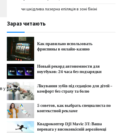
чи шкідлива лазерна епіляція в зоні бікіні
Зараз читають
Как правильно использовать
фриспины в онлайн-казино
Новый рекорд автономности для
ноутбуков: 24 часа без подзарядки
Лікування зубів під седацією для дітей –
в у
комфорт без страху та болю
5 советов, как выбрать специалиста по
контекстной рекламе
Квадрокоптер DJI Mavic 3T: Ваша
перевага у високоякісній аерозйомці