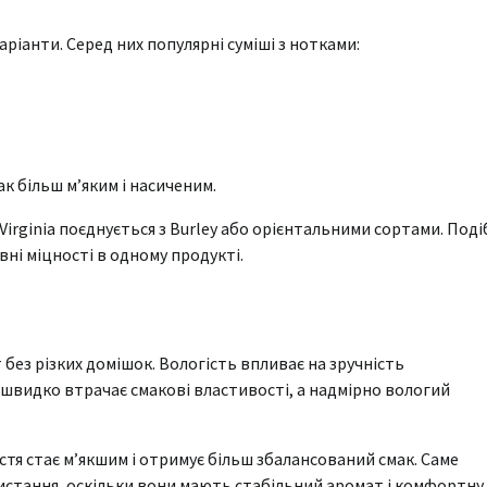
іанти. Серед них популярні суміші з нотками:
к більш м’яким і насиченим.
irginia поєднується з Burley або орієнтальними сортами. Поді
вні міцності в одному продукті.
без різких домішок. Вологість впливає на зручність
 швидко втрачає смакові властивості, а надмірно вологий
тя стає м’якшим і отримує більш збалансований смак. Саме
стання, оскільки вони мають стабільний аромат і комфортну