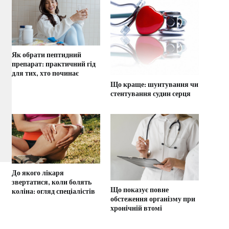
Як обрати пептидний
препарат: практичний гід
для тих, хто починає
Що краще: шунтування чи
стентування судин серця
До якого лікаря
звертатися, коли болять
Що показує повне
коліна: огляд спеціалістів
обстеження організму при
хронічній втомі