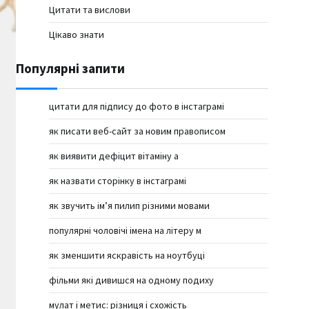
Цитати та вислови
Цікаво знати
Популярні запити
цитати для підпису до фото в інстаграмі
як писати веб-сайт за новим правописом
як виявити дефіцит вітаміну а
як назвати сторінку в інстаграмі
як звучить ім’я пилип різними мовами
популярні чоловічі імена на літеру м
як зменшити яскравість на ноутбуці
фільми які дивишся на одному подиху
мулат і метис: різниця і схожість