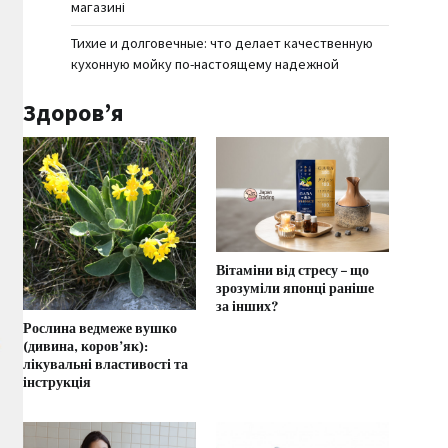
магазині
Тихие и долговечные: что делает качественную
кухонную мойку по-настоящему надежной
Здоров’я
Вітаміни від стресу – що
зрозуміли японці раніше
за інших?
Рослина ведмеже вушко
(дивина, коров’як):
лікувальні властивості та
інструкція