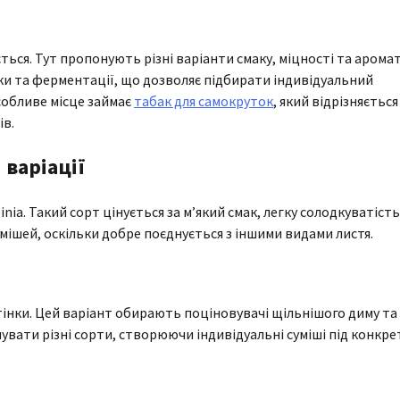
ся. Тут пропонують різні варіанти смаку, міцності та аромат
и та ферментації, що дозволяє підбирати індивідуальний
собливе місце займає
табак для самокруток
, який відрізняється
ів.
 варіації
ia. Такий сорт цінується за м’який смак, легку солодкуватість 
сумішей, оскільки добре поєднується з іншими видами листя.
дтінки. Цей варіант обирають поціновувачі щільнішого диму та
увати різні сорти, створюючи індивідуальні суміші під конкре