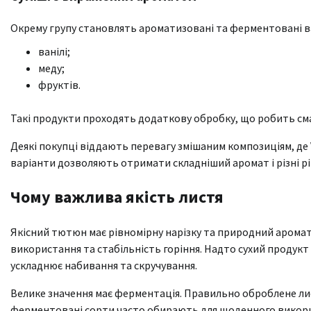
Окрему групу становлять ароматизовані та ферментовані вар
ванілі;
меду;
фруктів.
Такі продукти проходять додаткову обробку, що робить сма
Деякі покупці віддають перевагу змішаним композиціям, де V
варіанти дозволяють отримати складніший аромат і різні рі
Чому важлива якість листя
Якісний тютюн має рівномірну нарізку та природний аромат 
використання та стабільність горіння. Надто сухий продукт
ускладнює набивання та скручування.
Велике значення має ферментація. Правильно оброблене лис
ферментовані сорти часто обирають для щоденного викори