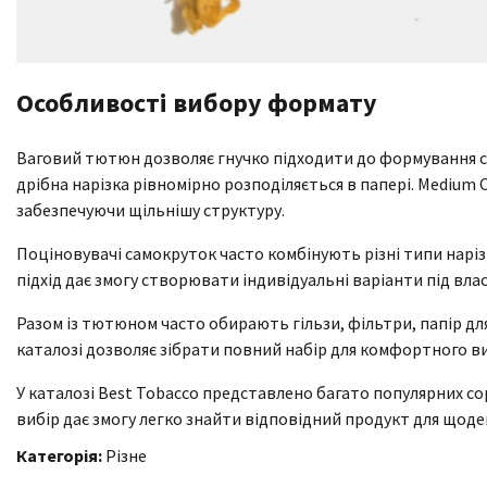
Особливості вибору формату
Ваговий тютюн дозволяє гнучко підходити до формування сум
дрібна нарізка рівномірно розподіляється в папері. Medium 
забезпечуючи щільнішу структуру.
Поціновувачі самокруток часто комбінують різні типи наріз
підхід дає змогу створювати індивідуальні варіанти під вла
Разом із тютюном часто обирають гільзи, фільтри, папір дл
каталозі дозволяє зібрати повний набір для комфортного в
У каталозі Best Tobacco представлено багато популярних сорт
вибір дає змогу легко знайти відповідний продукт для щоде
Категорія:
Різне