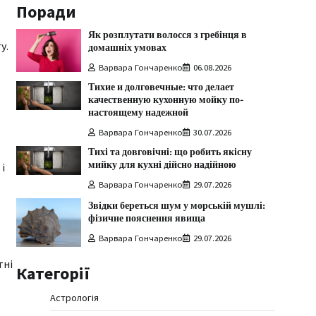
Поради
Як розплутати волосся з гребінця в
у.
домашніх умовах
Варвара Гончаренко
06.08.2026
Тихие и долговечные: что делает
качественную кухонную мойку по-
настоящему надежной
Варвара Гончаренко
30.07.2026
Тихі та довговічні: що робить якісну
мийку для кухні дійсно надійною
і
Варвара Гончаренко
29.07.2026
Звідки береться шум у морській мушлі:
фізичне пояснення явища
Варвара Гончаренко
29.07.2026
тні
Категорії
Астрологія