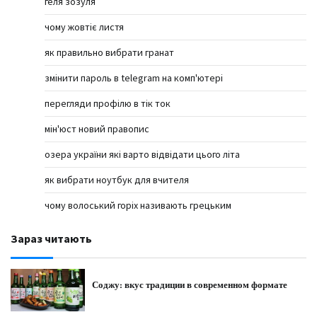
геля зозуля
чому жовтіє листя
як правильно вибрати гранат
змінити пароль в telegram на комп'ютері
перегляди профілю в тік ток
мін'юст новий правопис
озера україни які варто відвідати цього літа
як вибрати ноутбук для вчителя
чому волоський горіх називають грецьким
Зараз читають
Соджу: вкус традиции в современном формате