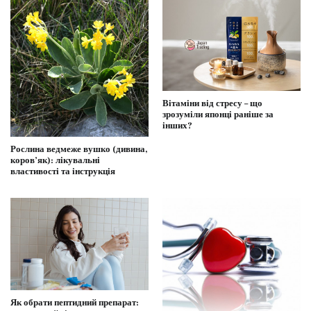
Вітаміни від стресу – що
зрозуміли японці раніше за
інших?
Рослина ведмеже вушко (дивина,
коров’як): лікувальні
властивості та інструкція
Як обрати пептидний препарат: