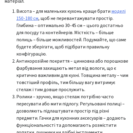
матеріал.
Висота – для маленьких кухонь краще брати
моделі
150-180 см
, щоб не перевантажувати простір.
Глибина – оптимально 30-45 см – цього достатньо
для посуду та контейнерів. Місткість – більше
полиць – більше можливостей. Подумайте, що саме
будете зберігати, щоб підібрати правильну
конфігурацію.
Антикорозійне покриття – цинковка або порошкове
фарбування захищають метал від вологи, що є
критично важливим для кухні. Товщина металу – чим
товстіший профіль, тим більшу вагу витримує
стелаж і тим довше прослужить.
Ролики – зручно, якщо стелаж потрібно часто
пересувати або мити підлогу. Регульовані полиці –
дозволяють підлаштувати простір під різні
предмети. Гачки для кухонних аксесуарів – додають
функціональності та допомагають розмістити
лопатки, рушники чи дрібні інструменти.