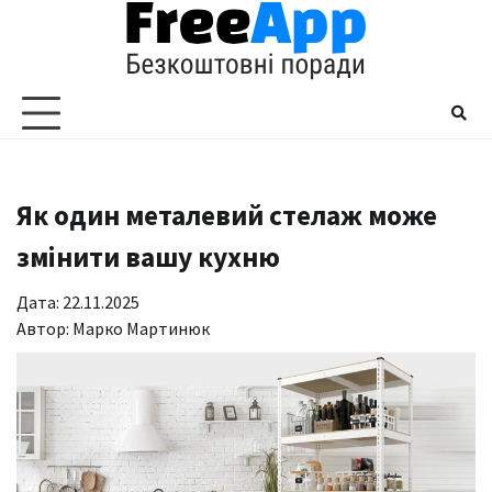
Перейти
до
вмісту
Як один металевий стелаж може
змінити вашу кухню
Дата: 22.11.2025
Автор:
Марко Мартинюк