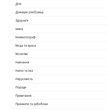
Діти
Домашні улюбленці
Здоров'я
Імена
Кінематограф
Мода та краса
Молитви
Навчання
Напої та їжа
Нерухомість
Поради
Привітання
Прикмети та забобони