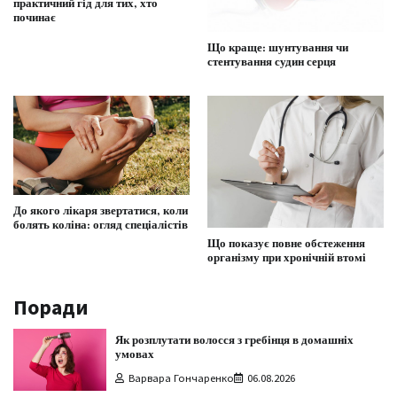
практичний гід для тих, хто
починає
Що краще: шунтування чи
стентування судин серця
До якого лікаря звертатися, коли
болять коліна: огляд спеціалістів
Що показує повне обстеження
організму при хронічній втомі
Поради
Як розплутати волосся з гребінця в домашніх
умовах
Варвара Гончаренко
06.08.2026