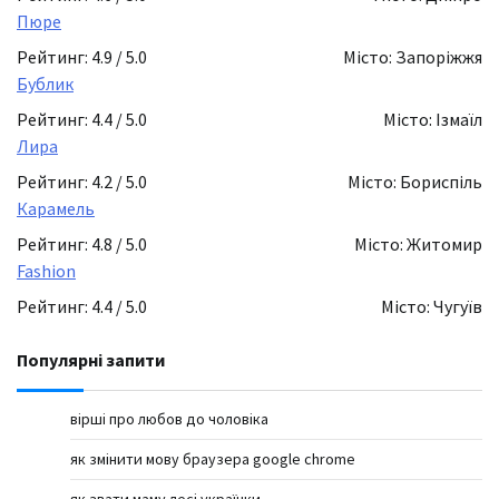
Пюре
Рейтинг: 4.9 / 5.0
Місто: Запоріжжя
Бублик
Рейтинг: 4.4 / 5.0
Місто: Ізмаїл
Лира
Рейтинг: 4.2 / 5.0
Місто: Бориспіль
Карамель
Рейтинг: 4.8 / 5.0
Місто: Житомир
Fashion
Рейтинг: 4.4 / 5.0
Місто: Чугуїв
Популярні запити
вірші про любов до чоловіка
як змінити мову браузера google chrome
як звати маму лесі українки