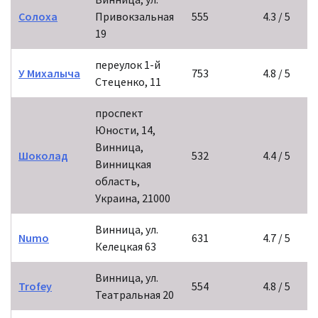
Солоха
Привокзальная
555
4.3 / 5
19
переулок 1-й
У Михалыча
753
4.8 / 5
Стеценко, 11
проспект
Юности, 14,
Винница,
Шоколад
532
4.4 / 5
Винницкая
область,
Украина, 21000
Винница, ул.
Numo
631
4.7 / 5
Келецкая 63
Винница, ул.
Trofey
554
4.8 / 5
Театральная 20