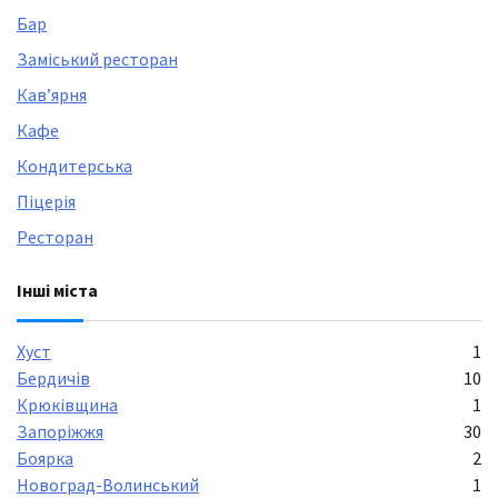
Бар
Заміський ресторан
Кавʼярня
Кафе
Кондитерська
Піцерія
Ресторан
Інші міста
Хуст
1
Бердичів
10
Крюківщина
1
Запоріжжя
30
Боярка
2
Новоград-Волинський
1