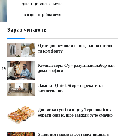
дівочі циганські імена
навіщо потрібна хімія
Зараз читають
Одяг для немовлят – поєднання стилю
та комфорту
Компьютеры б/у – разумный выбор для
 15
дома и офиса
Ламінат Quick Step – переваги та
застосування
Доставка суші та піци у Тернополі: як
обрати сервіс, щоб завжди було смачно
5 причин заказать доставку пиццы в