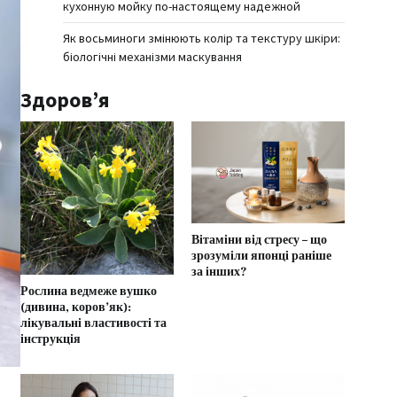
кухонную мойку по-настоящему надежной
Як восьминоги змінюють колір та текстуру шкіри:
біологічні механізми маскування
Здоров’я
Вітаміни від стресу – що
зрозуміли японці раніше
за інших?
Рослина ведмеже вушко
(дивина, коров’як):
лікувальні властивості та
інструкція