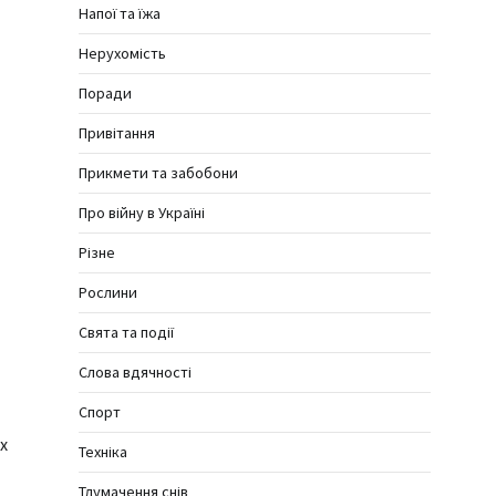
Напої та їжа
Нерухомість
Поради
Привітання
Прикмети та забобони
Про війну в Україні
Різне
Рослини
Свята та події
Слова вдячності
Спорт
х
Техніка
Тлумачення снів