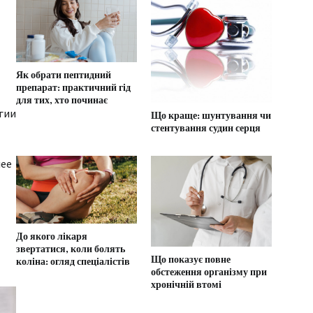
Як обрати пептидний
препарат: практичний гід
для тих, хто починає
гии
Що краще: шунтування чи
стентування судин серця
лее
До якого лікаря
звертатися, коли болять
Що показує повне
коліна: огляд спеціалістів
обстеження організму при
хронічній втомі