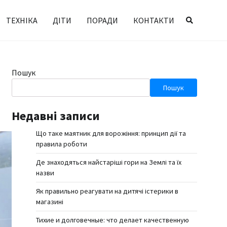
ТЕХНІКА
ДІТИ
ПОРАДИ
КОНТАКТИ
Пошук
Пошук
Недавні записи
Що таке маятник для ворожіння: принцип дії та
правила роботи
Де знаходяться найстаріші гори на Землі та їх
назви
Як правильно реагувати на дитячі істерики в
магазині
Тихие и долговечные: что делает качественную