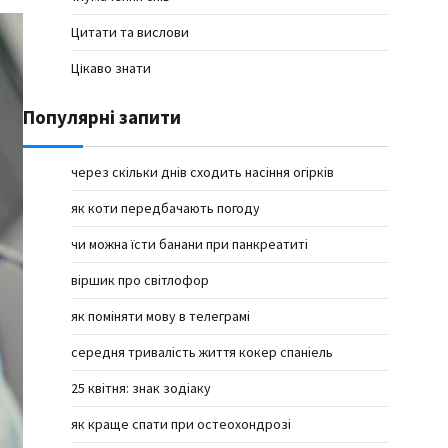
Цитати та вислови
Цікаво знати
Популярні запити
через скільки днів сходить насіння огірків
як коти передбачають погоду
чи можна їсти банани при панкреатиті
віршик про світлофор
як поміняти мову в телеграмі
середня тривалість життя кокер спаніель
25 квітня: знак зодіаку
як краще спати при остеохондрозі