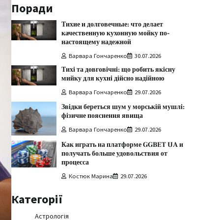
Поради
Тихие и долговечные: что делает
качественную кухонную мойку по-
настоящему надежной
Варвара Гончаренко
30.07.2026
Тихі та довговічні: що робить якісну
мийку для кухні дійсно надійною
Варвара Гончаренко
29.07.2026
Звідки береться шум у морській мушлі:
фізичне пояснення явища
Варвара Гончаренко
29.07.2026
Как играть на платформе GGBET UA и
получать больше удовольствия от
процесса
Костюк Марина
29.07.2026
Категорії
Астрологія