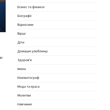
Бізнес та фінанси
Біографії
Відносини
Вірші
Діти
Домашні улюбленці
ны
Здоров'я
Імена
Кінематограф
Мода та краса
Молитви
Навчання