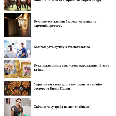
Кінь – це не просто тварина, це партнер і друг
Вуличне освітлення: безпека, естетика та
гармонія простору
Как выбрать лучшую стоматологию
Букети для різних свят – день народження, Різдво
та інші
5 причин заказать доставку пиццы в онлайн-
ресторане Вилки Палки
Скільки часу треба носити елайнери?