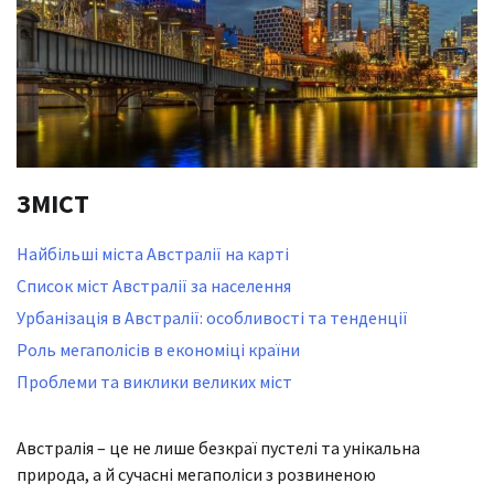
ЗМІСТ
Найбільші міста Австралії на карті
Список міст Австралії за населення
Урбанізація в Австралії: особливості та тенденції
Роль мегаполісів в економіці країни
Проблеми та виклики великих міст
Австралія – це не лише безкраї пустелі та унікальна
природа, а й сучасні мегаполіси з розвиненою