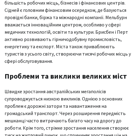
більшість робочих місць, бізнесів і фінансових центрів.
Сідней є головним фінансовим осередком, де базуються
провідні банки, біржа та міжнародні компанії. Мельбурн
вважається інноваційним центром, особливо у сфері
медичних технологій, освіти та культури. Брисбен і Перт
активно розвивають гірничодобувну промисловість,
енергетику та експорт. Міста також приваблюють
туристів з усього світу, створюючи тисячі робочих місць у
сфері обслуговування.
Проблеми та виклики великих міст
Швидке зростання австралійських мегаполісів
супроводжується низкою викликів. Однією з основних
проблем є дорожні затори та навантаження на
громадський транспорт. Через розширення передмість
мешканці часто витрачають багато часу на дорогу до
роботи. Крім того, стрімке зростання населення створює
тиск на житловий ринок, що спричиняє зростання цін на