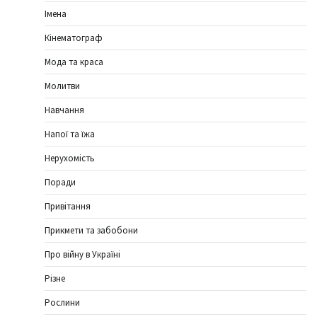
Імена
Кінематограф
Мода та краса
Молитви
Навчання
Напої та їжа
Нерухомість
Поради
Привітання
Прикмети та забобони
Про війну в Україні
Різне
Рослини