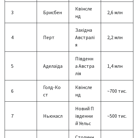
Квінсле
3
Брисбен
2,6 млн
нд
Західна
4
Перт
Австралі
2,2 млн
я
Південн
5
Аделаїда
а Австра
1,4 млн
лія
Голд-Ко
Квінсле
6
~700 тис.
ст
нд
Новий П
7
Ньюкасл
івденни
~500 тис.
й Уельс
Столичн