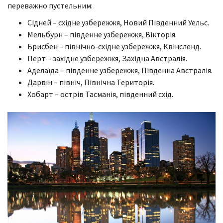
переважно пустельним:
Сідней – східне узбережжя, Новий Південний Уельс.
Мельбурн – південне узбережжя, Вікторія.
Брисбен – північно-східне узбережжя, Квінсленд.
Перт – західне узбережжя, Західна Австралія.
Аделаїда – південне узбережжя, Південна Австралія.
Дарвін – північ, Північна Територія.
Хобарт – острів Тасманія, південний схід.