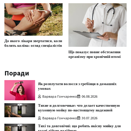
До якого лікаря звертатися, коли
болять коліна: огляд спеціалістів
Що показує повне обстеження
організму при хронічній втомі
Поради
Як розплутати волосся з гребінця в домашніх
умовах
Варвара Гончаренко
06.08.2026
Тихие и долговечные: что делает качественную
кухонную мойку по-настоящему надежной
Варвара Гончаренко
30.07.2026
Тихі та довговічні: що робить якісну мийку для
кухні дійсно надійною