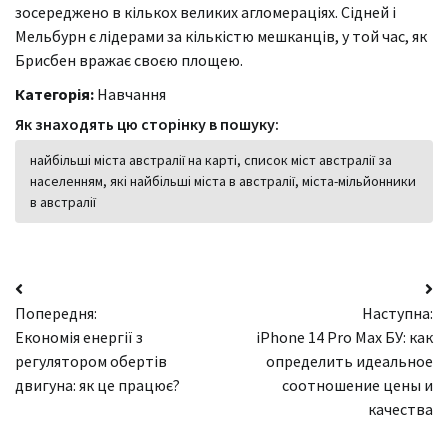
зосереджено в кількох великих агломераціях. Сідней і
Мельбурн є лідерами за кількістю мешканців, у той час, як
Брисбен вражає своєю площею.
Категорія:
Навчання
Як знаходять цю сторінку в пошуку:
найбільші міста австралії на карті, список міст австралії за
населенням, які найбільші міста в австралії, міста-мільйонники
в австралії
Навігація
Попередня:
Наступна:
записів
Економія енергії з
iPhone 14 Pro Max БУ: как
регулятором обертів
определить идеальное
двигуна: як це працює?
соотношение цены и
качества