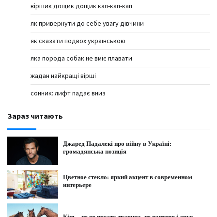
віршик дощик дощик кап-кап-кап
як привернути до себе увагу дівчини
як сказати подвох українською
яка порода собак не вміє плавати
жадан найкращі вірші
сонник: лифт падає вниз
Зараз читають
Джаред Падалекі про війну в Україні:
громадянська позиція
Цветное стекло: яркий акцент в современном
интерьере