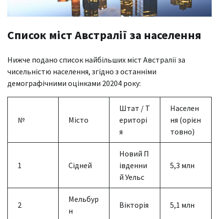
Список міст Австралії за населення
Нижче подано список найбільших міст Австралії за
чисельністю населення, згідно з останніми
демографічними оцінками 20204 року:
Штат / Т
Населен
№
Місто
ериторі
ня (орієн
я
товно)
Новий П
1
Сідней
івденни
5,3 млн
й Уельс
Мельбур
2
Вікторія
5,1 млн
н