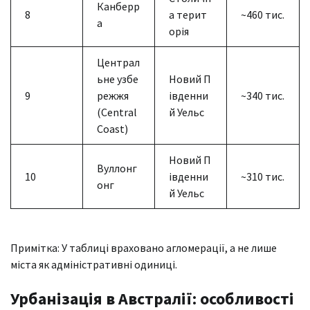
Канберр
8
а терит
~460 тис.
а
орія
Централ
ьне узбе
Новий П
9
режжя
івденни
~340 тис.
(Central
й Уельс
Coast)
Новий П
Вуллонг
10
івденни
~310 тис.
онг
й Уельс
Примітка: У таблиці враховано агломерації, а не лише
міста як адміністративні одиниці.
Урбанізація в Австралії: особливості