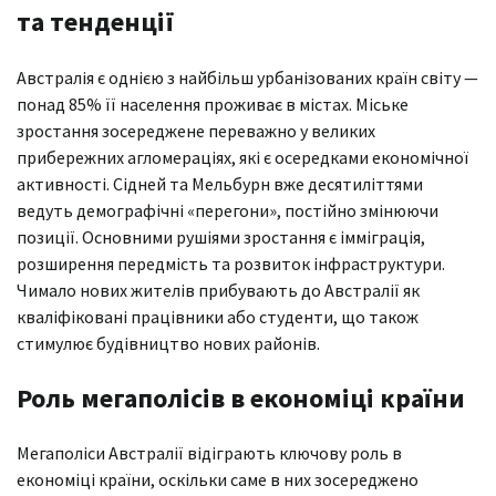
та тенденції
Австралія є однією з найбільш урбанізованих країн світу —
понад 85% її населення проживає в містах. Міське
зростання зосереджене переважно у великих
прибережних агломераціях, які є осередками економічної
активності. Сідней та Мельбурн вже десятиліттями
ведуть демографічні «перегони», постійно змінюючи
позиції. Основними рушіями зростання є імміграція,
розширення передмість та розвиток інфраструктури.
Чимало нових жителів прибувають до Австралії як
кваліфіковані працівники або студенти, що також
стимулює будівництво нових районів.
Роль мегаполісів в економіці країни
Мегаполіси Австралії відіграють ключову роль в
економіці країни, оскільки саме в них зосереджено