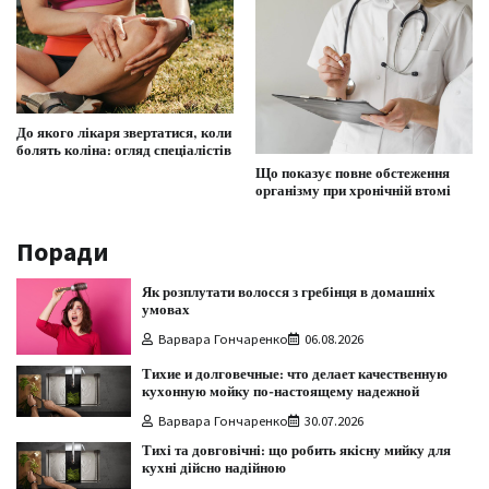
До якого лікаря звертатися, коли
болять коліна: огляд спеціалістів
Що показує повне обстеження
організму при хронічній втомі
Поради
Як розплутати волосся з гребінця в домашніх
умовах
Варвара Гончаренко
06.08.2026
Тихие и долговечные: что делает качественную
кухонную мойку по-настоящему надежной
Варвара Гончаренко
30.07.2026
Тихі та довговічні: що робить якісну мийку для
кухні дійсно надійною