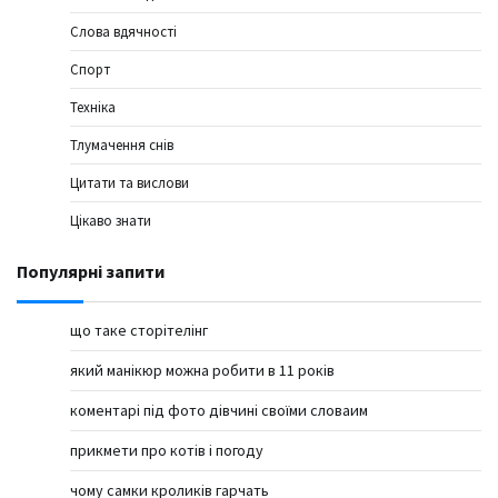
Слова вдячності
Спорт
Техніка
Тлумачення снів
Цитати та вислови
Цікаво знати
Популярні запити
що таке сторітелінг
який манікюр можна робити в 11 років
коментарі під фото дівчині своїми словаим
прикмети про котів і погоду
чому самки кроликів гарчать