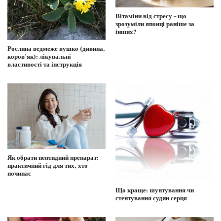
Вітаміни від стресу – що
зрозуміли японці раніше за
інших?
Рослина ведмеже вушко (дивина,
коров’як): лікувальні
властивості та інструкція
Як обрати пептидний препарат:
практичний гід для тих, хто
починає
Що краще: шунтування чи
стентування судин серця