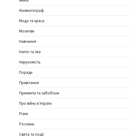
Імена
Кінематограф
Мода та краса
Молитви
Навчання
Напої та їжа
Нерухомість
Поради
Привітання
Прикмети та забобони
Про війну в Україні
Різне
Рослини
Свята та події