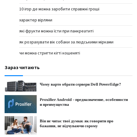
10 ігор де можна заробити справжні гроші
характер вірляни
які фрукти можна їсти при панкреатиті
як розрахувати вік собаки за людськими мірками
чи можна стригти кігті кошеняті
Зараз читають
Чому варто обрати сервери Dell PowerEdge?
Proxifier Android – предназначение, особенности
и преимущества
Він не читає твої думки: як говорити про
бажання, не відчуваючи сорому