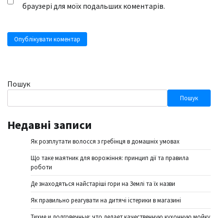
браузері для моїх подальших коментарів.
Пошук
Пошук
Недавні записи
Як розплутати волосся з гребінця в домашніх умовах
Що таке маятник для ворожіння: принцип дії та правила
роботи
Де знаходяться найстаріші гори на Землі та їх назви
Як правильно реагувати на дитячі істерики в магазині
Тихие и долговечные: что делает качественную кухонную мойку