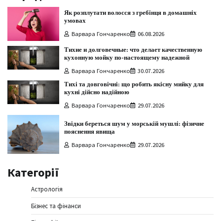
Як розплутати волосся з гребінця в домашніх
умовах
Варвара Гончаренко
06.08.2026
Тихие и долговечные: что делает качественную
кухонную мойку по-настоящему надежной
Варвара Гончаренко
30.07.2026
Тихі та довговічні: що робить якісну мийку для
кухні дійсно надійною
Варвара Гончаренко
29.07.2026
Звідки береться шум у морській мушлі: фізичне
пояснення явища
Варвара Гончаренко
29.07.2026
Категорії
Астрологія
Бізнес та фінанси