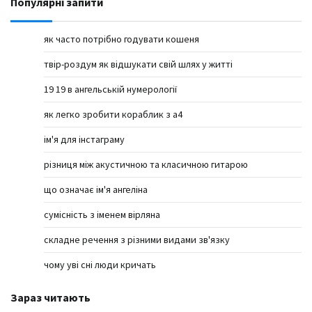
Популярні запити
як часто потрібно годувати кошеня
твір-роздум як відшукати свій шлях у житті
19 19 в ангельській нумерології
як легко зробити кораблик з а4
ім'я для інстаграму
різниця між акустичною та класичною гитарою
що означає ім'я ангеліна
сумісність з іменем вірляна
складне речення з різними видами зв'язку
чому уві сні люди кричать
Зараз читають