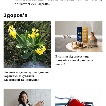
по-настоящему надежной
Здоров’я
Вітаміни від стресу – що
зрозуміли японці раніше за
інших?
Рослина ведмеже вушко (дивина,
коров’як): лікувальні
властивості та інструкція