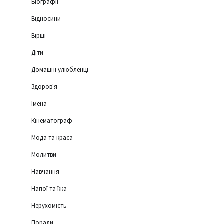
Біографії
Відносини
Вірші
Діти
Домашні улюбленці
Здоров'я
Імена
Кінематограф
Мода та краса
Молитви
Навчання
Напої та їжа
Нерухомість
Поради