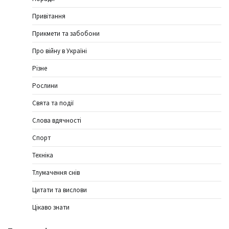
Привітання
Прикмети та забобони
Про війну в Україні
Різне
Рослини
Свята та події
Слова вдячності
Спорт
Техніка
Тлумачення снів
Цитати та вислови
Цікаво знати