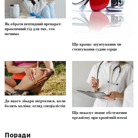
Як обрати пептидний препарат:
практичний гід для тих, хто
починає
Що краще: шунтування чи
стентування судин серця
До якого лікаря звертатися, коли
болять коліна: огляд спеціалістів
Що показує повне обстеження
організму при хронічній втомі
Поради