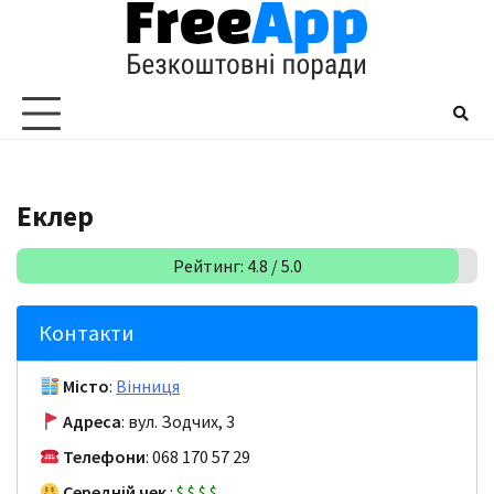
Перейти
до
вмісту
Еклер
Рейтинг: 4.8 / 5.0
Контакти
Місто
:
Вінниця
Адреса
: вул. Зодчих, 3
Телефони
: 068 170 57 29
Середній чек
:
$
$
$
$