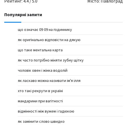
Рейтинг: 4.4 / 5.0
Місто: Павлоград
Популярні запити
що означає 09 09 на годиннику
як оригінально відповісти на дякую
що таке ментальна карта
як часто потрібно міняти зубну щітку
чоловік овен і жінка водолій
як ласкаво можна називати ім'я ілля
хто такі рекрути в україні
мандарини при вагітності
відмінності між вужем і гадюкою
як замінити слово швидко