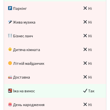
Паркінг
Ні
Жива музика
Ні
Бізнес ланч
Ні
Дитяча кімната
Ні
Літній майданчик
Ні
Доставка
Ні
Їжа на винос
Так
День народження
Ні