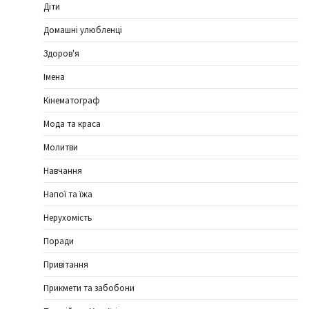
Діти
Домашні улюбленці
Здоров'я
Імена
Кінематограф
Мода та краса
Молитви
Навчання
Напої та їжа
Нерухомість
Поради
Привітання
Прикмети та забобони