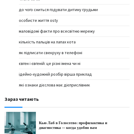
до чого сниться годувати дитину грудьми
особисте життя osty
маловідомі факти про всесвітню мережу
кількість пальців на лапах кота
як підписати свекруху в телефоні
євген і євгеній: це різні імена чи ні
ідейно-художній розбір вірша приклад
які ознаки дієслова має дієприслівник
Зараз читають
Кью Лаб в Голосеево: профилактика и
диагностика — когда удобно вам