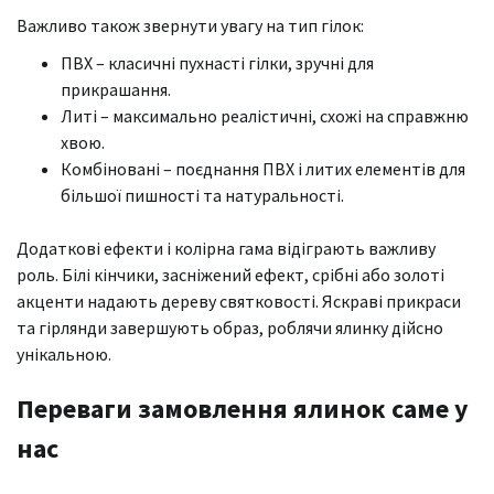
Важливо також звернути увагу на тип гілок:
ПВХ – класичні пухнасті гілки, зручні для
прикрашання.
Литі – максимально реалістичні, схожі на справжню
хвою.
Комбіновані – поєднання ПВХ і литих елементів для
більшої пишності та натуральності.
Додаткові ефекти і колірна гама відіграють важливу
роль. Білі кінчики, засніжений ефект, срібні або золоті
акценти надають дереву святковості. Яскраві прикраси
та гірлянди завершують образ, роблячи ялинку дійсно
унікальною.
Переваги замовлення ялинок саме у
нас