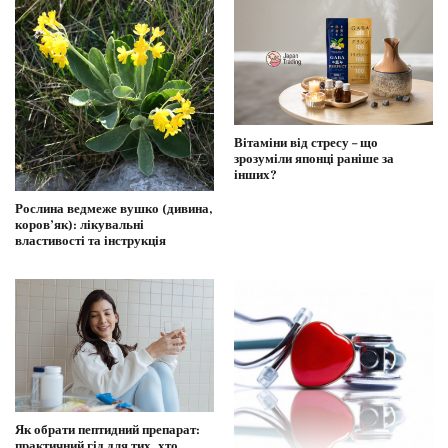
Вітаміни від стресу – що
зрозуміли японці раніше за
інших?
Рослина ведмеже вушко (дивина,
коров’як): лікувальні
властивості та інструкція
Як обрати пептидний препарат:
практичний гід для тих, хто