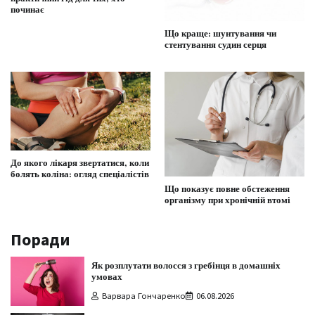
починає
Що краще: шунтування чи
стентування судин серця
До якого лікаря звертатися, коли
болять коліна: огляд спеціалістів
Що показує повне обстеження
організму при хронічній втомі
Поради
Як розплутати волосся з гребінця в домашніх
умовах
Варвара Гончаренко
06.08.2026