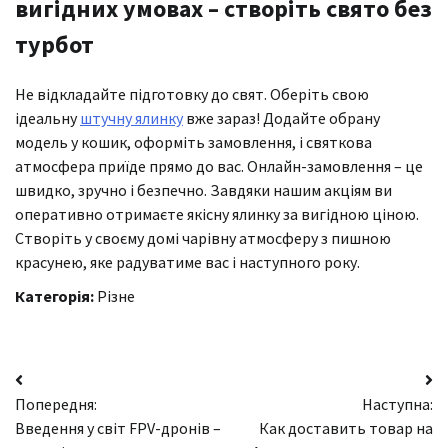
вигідних умовах – створіть свято без
турбот
Не відкладайте підготовку до свят. Оберіть свою
ідеальну
штучну ялинку
вже зараз! Додайте обрану
модель у кошик, оформіть замовлення, і святкова
атмосфера приїде прямо до вас. Онлайн-замовлення – це
швидко, зручно і безпечно. Завдяки нашим акціям ви
оперативно отримаєте якісну ялинку за вигідною ціною.
Створіть у своєму домі чарівну атмосферу з пишною
красунею, яке радуватиме вас і наступного року.
Категорія:
Різне
Навігація
Попередня:
Наступна:
записів
Введення у світ FPV-дронів –
Как доставить товар на