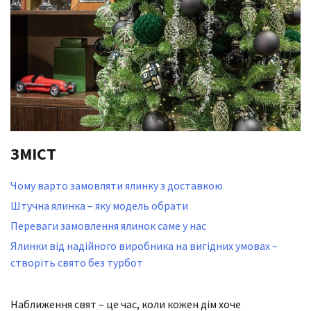
ЗМІСТ
Чому варто замовляти ялинку з доставкою
Штучна ялинка – яку модель обрати
Переваги замовлення ялинок саме у нас
Ялинки від надійного виробника на вигідних умовах –
створіть свято без турбот
Наближення свят – це час, коли кожен дім хоче