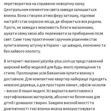
перетворитися на справжню новорічну казку.
Центральним елементом свята завжди залишається
ялинка. Вона створює атмосферу затишку, піднімає
настрій і стає окрасою місця, де збирається вся родина.
Проте, не завжди є можливість бігати магазинами,
шукати свіжу хвою або переживати за прибирання після
свят. Саме тому практичним і зручним рішенням стає
купити ялинку штучну в Україні – це швидко, економно та
без зайвого клопоту.
В інтернет-магазині yalynka-plus.com.ua представлений
широкий вибір моделей для будь-якого приміщення та
стилю. Пропонуємо усім бажаючим купити ялинку з
доставкою. Для компактних квартир найкраще підходять
невисокі деревця, а для просторих кімнат, офісів чи холів
– високі й пишні моделі. Усі варіанти виготовлені з
сертифікованих матеріалів, абсолютно безпечних для
дітей і домашніх тварин. Завдяки високій якості та
довговічності такі ялинки можна використовувати