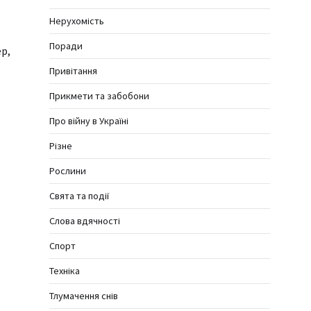
Нерухомість
Поради
р,
Привітання
Прикмети та забобони
Про війну в Україні
Різне
Рослини
Свята та події
Слова вдячності
Спорт
Техніка
Тлумачення снів