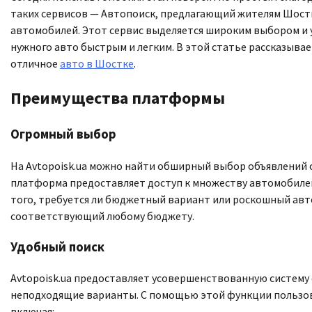
таких сервисов — Автопоиск, предлагающий жителям Шостк
автомобилей. Этот сервис выделяется широким выбором и
нужного авто быстрым и легким. В этой статье рассказывае
отличное
авто в Шостке
.
Преимущества платформы
Огромный выбор
На Avtopoisk.ua можно найти обширный выбор объявлений о
платформа предоставляет доступ к множеству автомобилей
того, требуется ли бюджетный вариант или роскошный ав
соответствующий любому бюджету.
Удобный поиск
Avtopoisk.ua предоставляет усовершенствованную систему
неподходящие варианты. С помощью этой функции пользов
включая: