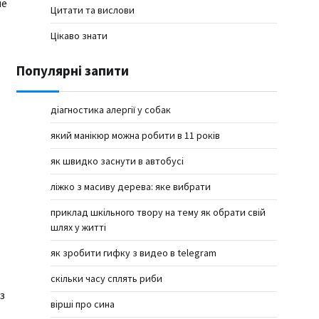
ие
Цитати та вислови
Цікаво знати
Популярні запити
діагностика алергії у собак
який манікюр можна робити в 11 років
як швидко заснути в автобусі
ліжко з масиву дерева: яке вибрати
приклад шкільного твору на тему як обрати свій
шлях у житті
як зробити гифку з видео в telegram
скільки часу сплять риби
з
вірші про сина