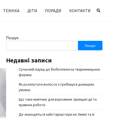
ТЕХНІКА
ДІТИ
ПОРАДИ
КОНТАКТИ
Пошук
Пошук
Недавні записи
Сучасний підхід до біобезпеки на тваринницьких
фермах
Як розплутати волосся з гребінця в домашніх
умовах
Що таке маятник для ворожіння: принцип дії та
правила роботи
Де знаходяться найстаріші гори на Землі та їх