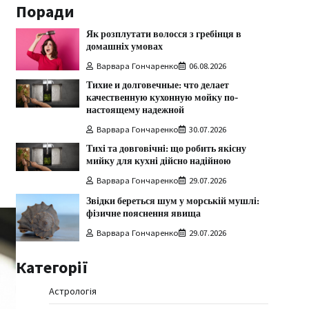
Поради
Як розплутати волосся з гребінця в
домашніх умовах
Варвара Гончаренко
06.08.2026
Тихие и долговечные: что делает
качественную кухонную мойку по-
настоящему надежной
Варвара Гончаренко
30.07.2026
Тихі та довговічні: що робить якісну
мийку для кухні дійсно надійною
Варвара Гончаренко
29.07.2026
Звідки береться шум у морській мушлі:
фізичне пояснення явища
Варвара Гончаренко
29.07.2026
Категорії
Астрологія