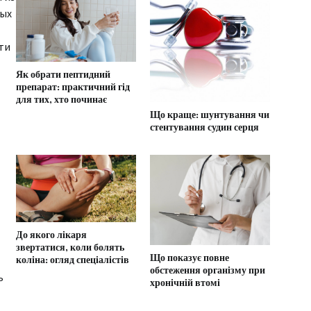
ных
ти
Як обрати пептидний
препарат: практичний гід
для тих, хто починає
Що краще: шунтування чи
стентування судин серця
До якого лікаря
звертатися, коли болять
Що показує повне
коліна: огляд спеціалістів
обстеження організму при
ь
хронічній втомі