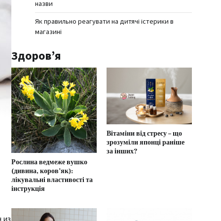
назви
Як правильно реагувати на дитячі істерики в
магазині
Здоров’я
Вітаміни від стресу – що
зрозуміли японці раніше
за інших?
Рослина ведмеже вушко
(дивина, коров’як):
лікувальні властивості та
інструкція
 из