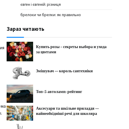
євген і євгеній: різниця
брелоки чи брелки: як правильно
Зараз читають
Купить розы – секреты выбора и ухода
ия
за цветами
Змішувач — король сантехніки
Топ-5 автоламп: рейтинг
ема
Аксесуари та шкільне приладдя —
.
найнеобхідніші речі для школяра