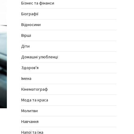
Бізнес та фінанси
Біографії
Відносини
Вірші
Діти
Домашні улюбленці
Здоров'я
Імена
Кінематограф
Мода та краса
Молитви
Навчання
Напої та їжа