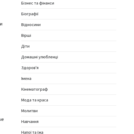
Бізнес та фінанси
Біографії
 и
Відносини
Вірші
Діти
Домашні улюбленці
Здоров'я
Імена
Кінематограф
Мода та краса
Молитви
ые
Навчання
Напої та їжа