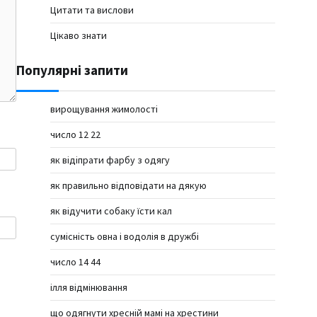
Цитати та вислови
Цікаво знати
Популярні запити
вирощування жимолості
число 12 22
як відіпрати фарбу з одягу
як правильно відповідати на дякую
як відучити собаку їсти кал
сумісність овна і водолія в дружбі
число 14 44
ілля відмінювання
що одягнути хресній мамі на хрестини