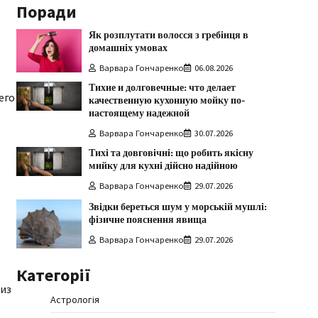
Поради
Як розплутати волосся з гребінця в
домашніх умовах
Варвара Гончаренко
06.08.2026
Тихие и долговечные: что делает
его
качественную кухонную мойку по-
настоящему надежной
Варвара Гончаренко
30.07.2026
Тихі та довговічні: що робить якісну
мийку для кухні дійсно надійною
Варвара Гончаренко
29.07.2026
Звідки береться шум у морській мушлі:
фізичне пояснення явища
Варвара Гончаренко
29.07.2026
Категорії
 из
Астрологія