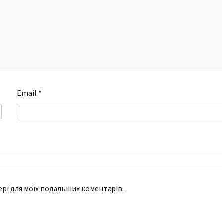
Email
*
зері для моїх подальших коментарів.