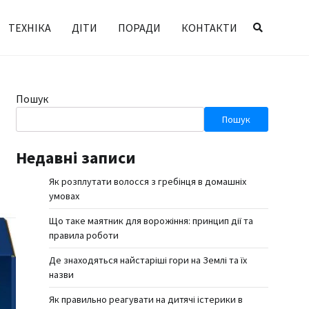
ТЕХНІКА
ДІТИ
ПОРАДИ
КОНТАКТИ
Пошук
Пошук
Недавні записи
Як розплутати волосся з гребінця в домашніх
умовах
Що таке маятник для ворожіння: принцип дії та
правила роботи
Де знаходяться найстаріші гори на Землі та їх
назви
Як правильно реагувати на дитячі істерики в