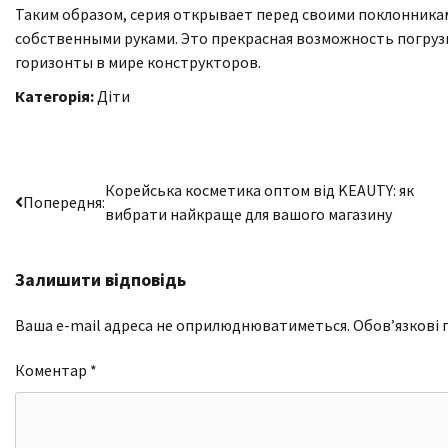
Таким образом, серия открывает перед своими поклонника
собственными руками. Это прекрасная возможность погруз
горизонты в мире конструкторов.
Категорія:
Діти
Навігація
Корейська косметика оптом від KEAUTY: як
Попередня:
вибрати найкраще для вашого магазину
записів
Залишити відповідь
Ваша e-mail адреса не оприлюднюватиметься.
Обов’язкові 
Коментар
*