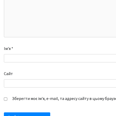
Ім'я
*
Сайт
Зберегти моє ім'я, e-mail, та адресу сайту в цьому брау