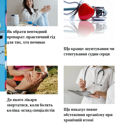
Як обрати пептидний
препарат: практичний гід
для тих, хто починає
Що краще: шунтування чи
стентування судин серця
До якого лікаря
звертатися, коли болять
Що показує повне
коліна: огляд спеціалістів
обстеження організму при
хронічній втомі