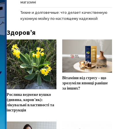
магазині
Тихие и долговечные: что делает качественную
кухонную мойку по-настоящему надежной
Здоров’я
Вітаміни від стресу – що
зрозуміли японці раніше
за інших?
Рослина ведмеже вушко
(дивина, коров’як):
лікувальні властивості та
інструкція