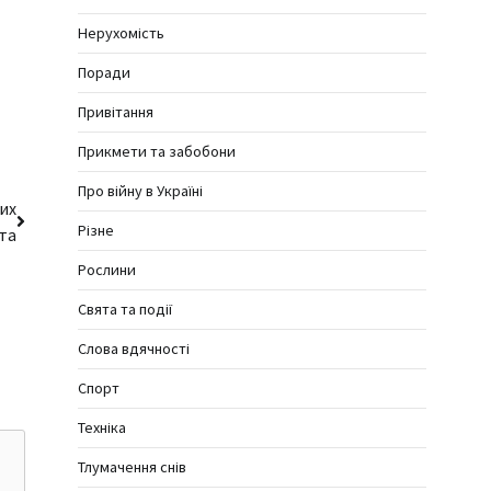
Нерухомість
Поради
Привітання
Прикмети та забобони
Про війну в Україні
их
Різне
та
Рослини
Свята та події
Слова вдячності
Спорт
Техніка
Тлумачення снів