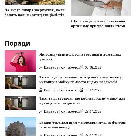
До якого лікаря звертатися, коли
болять коліна: огляд спеціалістів
Що показує повне обстеження
організму при хронічній втомі
Поради
Як розплутати волосся з гребінця в домашніх
умовах
Варвара Гончаренко
06.08.2026
Тихие и долговечные: что делает качественную
кухонную мойку по-настоящему надежной
Варвара Гончаренко
30.07.2026
Тихі та довговічні: що робить якісну мийку для
кухні дійсно надійною
Варвара Гончаренко
29.07.2026
Звідки береться шум у морській мушлі: фізичне
пояснення явища
Варвара Гончаренко
29.07.2026