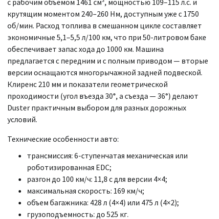
с рабочим объемом 1461 см³, мощностью 109–115 л.с. и
крутящим моментом 240–260 Нм, доступным уже с 1750
об/мин. Расход топлива в смешанном цикле составляет
экономичные 5,1–5,5 л/100 км, что при 50-литровом баке
обеспечивает запас хода до 1000 км. Машина
предлагается с передним и с полным приводом — вторые
версии оснащаются многорычажной задней подвеской.
Клиренс 210 мм и показатели геометрической
проходимости (угол въезда 30°, а съезда — 36°) делают
Duster практичным выбором для разных дорожных
условий.
Технические особенности авто:
трансмиссия: 6-ступенчатая механическая или
роботизированная EDC;
разгон до 100 км/ч: 11,8 с для версии 4×4;
максимальная скорость: 169 км/ч;
объем багажника: 428 л (4×4) или 475 л (4×2);
грузоподъемность: до 525 кг.