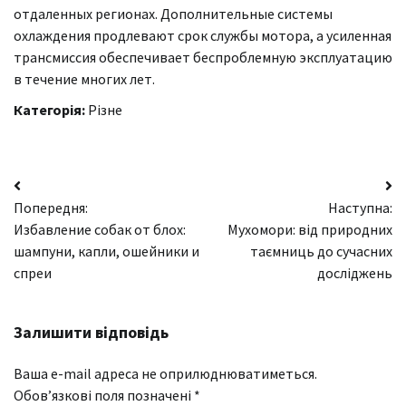
отдаленных регионах. Дополнительные системы
охлаждения продлевают срок службы мотора, а усиленная
трансмиссия обеспечивает беспроблемную эксплуатацию
в течение многих лет.
Категорія:
Різне
Навігація
Попередня:
Наступна:
записів
Избавление собак от блох:
Мухомори: від природних
шампуни, капли, ошейники и
таємниць до сучасних
спреи
досліджень
Залишити відповідь
Ваша e-mail адреса не оприлюднюватиметься.
Обов’язкові поля позначені
*