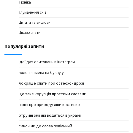
Техніка
Тлумачення снів
Цитати та вислови
Цікаво знати
Популярні запити
ідеї для опитувань в інстаграм
чоловічі імена на букву у
як краще спати при остеохондрозі
що таке корупція простими словами
вірші про природу ліни костенко
отруйні змії які водяться в україні
синоніми до слова повільний