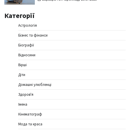
Категорії
Астрологія
Бізнес та фінанси
Біографії
Відносини
Вірші
Діти
Домашні улюбленці
Здоров'я
Імена
Кінематограф
Мода та краса