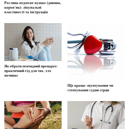
Рослина ведмеже вушко (дивина,
коров’як): лікувальні
властивості та інструкція
Як обрати пептидний препарат:
практичний гід для тих, хто
починає
Що краще: шунтування чи
стентування судин серця