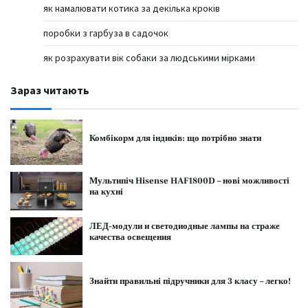
як намалювати котика за декілька кроків
поробки з гарбуза в садочок
як розрахувати вік собаки за людськими мірками
Зараз читають
Комбікорм для індиків: що потрібно знати
Мультипіч Hisense HAF1800D – нові можливості
на кухні
ЛЕД-модули и светодиодные лампы на страже
качества освещения
Знайти правильні підручники для 3 класу – легко!