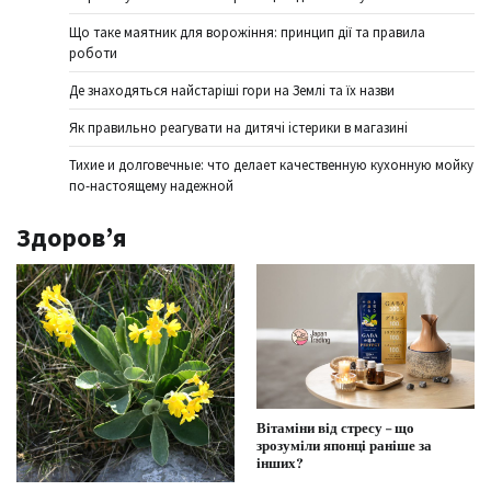
Що таке маятник для ворожіння: принцип дії та правила
роботи
Де знаходяться найстаріші гори на Землі та їх назви
Як правильно реагувати на дитячі істерики в магазині
Тихие и долговечные: что делает качественную кухонную мойку
по-настоящему надежной
Здоров’я
Вітаміни від стресу – що
зрозуміли японці раніше за
інших?