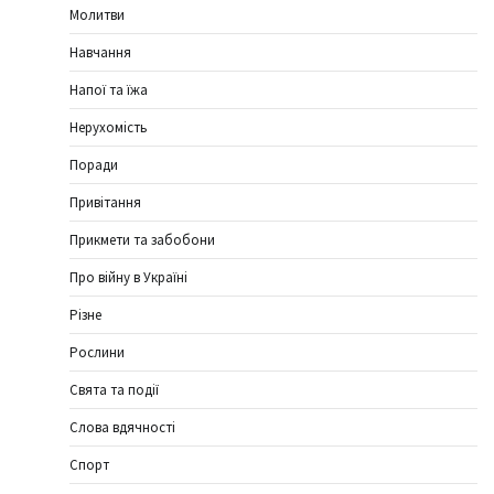
Молитви
Навчання
Напої та їжа
Нерухомість
Поради
Привітання
Прикмети та забобони
Про війну в Україні
Різне
Рослини
Свята та події
Слова вдячності
Спорт