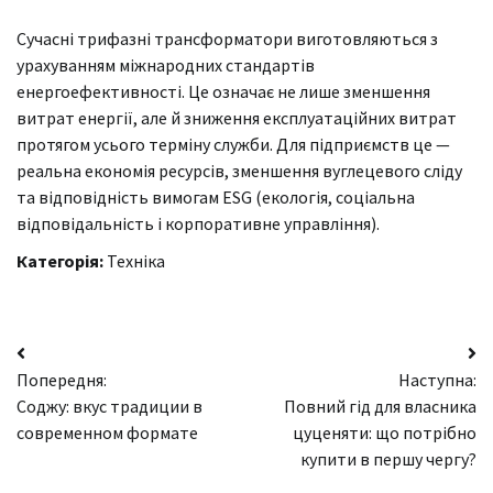
Сучасні трифазні трансформатори виготовляються з
урахуванням міжнародних стандартів
енергоефективності. Це означає не лише зменшення
витрат енергії, але й зниження експлуатаційних витрат
протягом усього терміну служби. Для підприємств це —
реальна економія ресурсів, зменшення вуглецевого сліду
та відповідність вимогам ESG (екологія, соціальна
відповідальність і корпоративне управління).
Категорія:
Техніка
Навігація
Попередня:
Наступна:
записів
Соджу: вкус традиции в
Повний гід для власника
современном формате
цуценяти: що потрібно
купити в першу чергу?