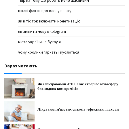
твір на тему що робить мене щасливим
цікаві факти про олену пчілку
як в тік ток включити монетизацію
як змінити мову в telegram
міста україни на букву я
чому кролики гарчать і кусаються
Зараз читають
Як електрокамін ArtiFlame створює атмосферу
без жодних компромісів
Лікування м’язових спазмів: ефективні підходи