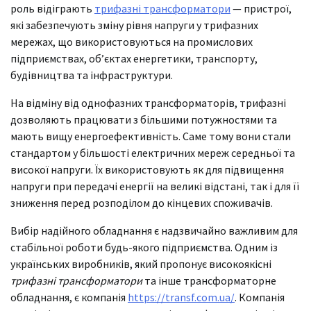
роль відіграють
трифазні трансформатори
— пристрої,
які забезпечують зміну рівня напруги у трифазних
мережах, що використовуються на промислових
підприємствах, об’єктах енергетики, транспорту,
будівництва та інфраструктури.
На відміну від однофазних трансформаторів, трифазні
дозволяють працювати з більшими потужностями та
мають вищу енергоефективність. Саме тому вони стали
стандартом у більшості електричних мереж середньої та
високої напруги. Їх використовують як для підвищення
напруги при передачі енергії на великі відстані, так і для її
зниження перед розподілом до кінцевих споживачів.
Вибір надійного обладнання є надзвичайно важливим для
стабільної роботи будь-якого підприємства. Одним із
українських виробників, який пропонує високоякісні
трифазні трансформатори
та інше трансформаторне
обладнання, є компанія
https://transf.com.ua/
. Компанія