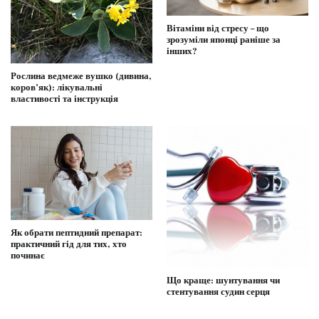
Вітаміни від стресу – що
зрозуміли японці раніше за
інших?
Рослина ведмеже вушко (дивина,
коров’як): лікувальні
властивості та інструкція
Як обрати пептидний препарат:
практичний гід для тих, хто
починає
Що краще: шунтування чи
стентування судин серця