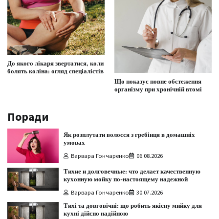
До якого лікаря звертатися, коли
болять коліна: огляд спеціалістів
Що показує повне обстеження
організму при хронічній втомі
Поради
Як розплутати волосся з гребінця в домашніх
умовах
Варвара Гончаренко
06.08.2026
Тихие и долговечные: что делает качественную
кухонную мойку по-настоящему надежной
Варвара Гончаренко
30.07.2026
Тихі та довговічні: що робить якісну мийку для
кухні дійсно надійною