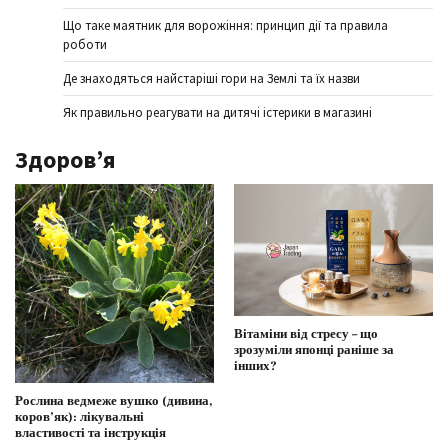
Що таке маятник для ворожіння: принцип дії та правила
роботи
Де знаходяться найстаріші гори на Землі та їх назви
Як правильно реагувати на дитячі істерики в магазині
Здоров’я
Вітаміни від стресу – що
зрозуміли японці раніше за
інших?
Рослина ведмеже вушко (дивина,
коров’як): лікувальні
властивості та інструкція