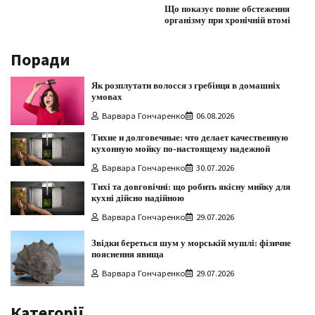
Що показує повне обстеження
організму при хронічній втомі
Поради
Як розплутати волосся з гребінця в домашніх
умовах
Варвара Гончаренко
06.08.2026
Тихие и долговечные: что делает качественную
кухонную мойку по-настоящему надежной
Варвара Гончаренко
30.07.2026
Тихі та довговічні: що робить якісну мийку для
кухні дійсно надійною
Варвара Гончаренко
29.07.2026
Звідки береться шум у морській мушлі: фізичне
пояснення явища
Варвара Гончаренко
29.07.2026
Категорії