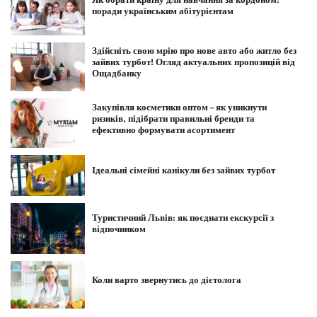
Як обрати країну для навчання за кордоном:
поради українським абітурієнтам
Здійсніть свою мрію про нове авто або житло без
зайвих турбот! Огляд актуальних пропозицій від
Ощадбанку
Закупівля косметики оптом – як уникнути
ризиків, підібрати правильні бренди та
ефективно формувати асортимент
Ідеальні сімейні канікули без зайвих турбот
Туристичний Львів: як поєднати екскурсії з
відпочинком
Коли варто звернутись до дієтолога