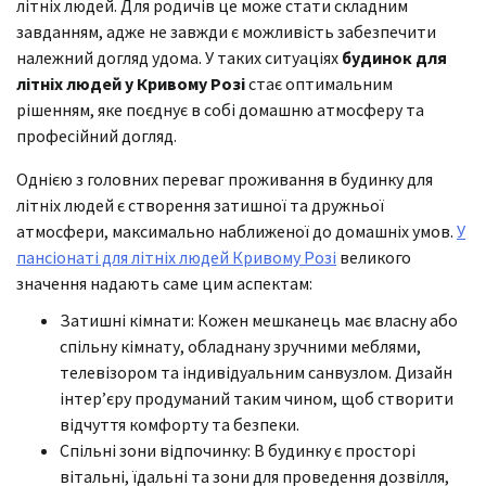
літніх людей. Для родичів це може стати складним
завданням, адже не завжди є можливість забезпечити
належний догляд удома. У таких ситуаціях
будинок для
літніх людей у Кривому Розі
стає оптимальним
рішенням, яке поєднує в собі домашню атмосферу та
професійний догляд.
Однією з головних переваг проживання в будинку для
літніх людей є створення затишної та дружньої
атмосфери, максимально наближеної до домашніх умов.
У
пансіонаті для літніх людей Кривому Розі
великого
значення надають саме цим аспектам:
Затишні кімнати: Кожен мешканець має власну або
спільну кімнату, обладнану зручними меблями,
телевізором та індивідуальним санвузлом. Дизайн
інтер’єру продуманий таким чином, щоб створити
відчуття комфорту та безпеки.
Спільні зони відпочинку: В будинку є просторі
вітальні, їдальні та зони для проведення дозвілля,