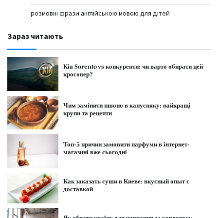
розмовні фрази англійською мовою для дітей
Зараз читають
Kia Sorento vs конкуренти: чи варто обирати цей
кросовер?
Чим замінити пшоно в капусняку: найкращі
крупи та рецепти
Топ-5 причин замовити парфуми в інтернет-
магазині вже сьогодні
Как заказать суши в Киеве: вкусный опыт с
доставкой