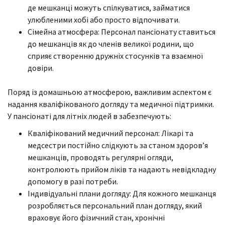
де мешканці можуть спілкуватися, займатися
улюбленими хобі або просто відпочивати.
Сімейна атмосфера: Персонал пансіонату ставиться
до мешканців як до членів великої родини, що
сприяє створенню дружніх стосунків та взаємної
довіри.
Поряд із домашньою атмосферою, важливим аспектом є
надання кваліфікованого догляду та медичної підтримки.
У пансіонаті для літніх людей в забезпечують:
Кваліфікований медичний персонал: Лікарі та
медсестри постійно слідкують за станом здоров’я
мешканців, проводять регулярні огляди,
контролюють прийом ліків та надають невідкладну
допомогу в разі потреби.
Індивідуальні плани догляду: Для кожного мешканця
розробляється персональний план догляду, який
враховує його фізичний стан, хронічні