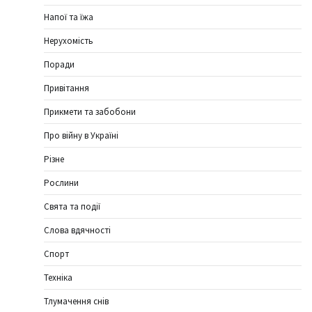
Напої та їжа
Нерухомість
Поради
Привітання
Прикмети та забобони
Про війну в Україні
Різне
Рослини
Свята та події
Слова вдячності
Спорт
Техніка
Тлумачення снів