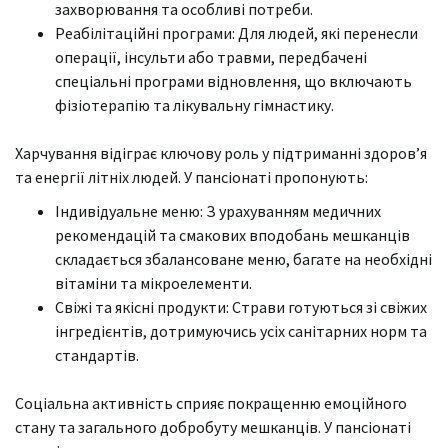
захворювання та особливі потреби.
Реабілітаційні програми: Для людей, які перенесли
операції, інсульти або травми, передбачені
спеціальні програми відновлення, що включають
фізіотерапію та лікувальну гімнастику.
Харчування відіграє ключову роль у підтриманні здоров’я
та енергії літніх людей. У пансіонаті пропонують:
Індивідуальне меню: З урахуванням медичних
рекомендацій та смакових вподобань мешканців
складається збалансоване меню, багате на необхідні
вітаміни та мікроелементи.
Свіжі та якісні продукти: Страви готуються зі свіжих
інгредієнтів, дотримуючись усіх санітарних норм та
стандартів.
Соціальна активність сприяє покращенню емоційного
стану та загального добробуту мешканців. У пансіонаті