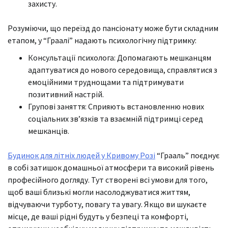
захисту.
Розуміючи, що переїзд до пансіонату може бути складним
етапом, у “Граалі” надають психологічну підтримку:
Консультації психолога: Допомагають мешканцям
адаптуватися до нового середовища, справлятися з
емоційними труднощами та підтримувати
позитивний настрій.
Групові заняття: Сприяють встановленню нових
соціальних зв’язків та взаємній підтримці серед
мешканців.
Будинок для літніх людей у Кривому Розі
“Грааль” поєднує
в собі затишок домашньої атмосфери та високий рівень
професійного догляду. Тут створені всі умови для того,
щоб ваші близькі могли насолоджуватися життям,
відчуваючи турботу, повагу та увагу. Якщо ви шукаєте
місце, де ваші рідні будуть у безпеці та комфорті,