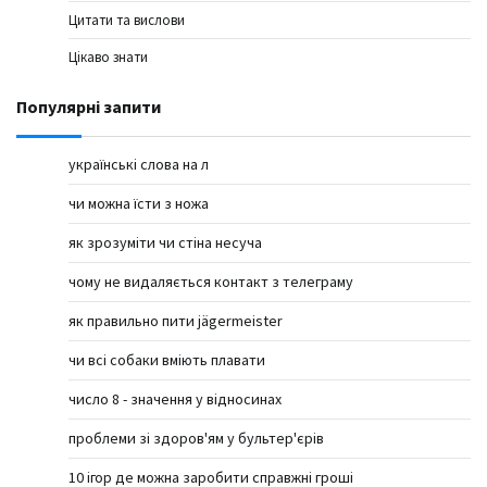
Цитати та вислови
Цікаво знати
Популярні запити
українські слова на л
чи можна їсти з ножа
як зрозуміти чи стіна несуча
чому не видаляється контакт з телеграму
як правильно пити jägermeister
чи всі собаки вміють плавати
число 8 - значення у відносинах
проблеми зі здоров'ям у бультер'єрів
10 ігор де можна заробити справжні гроші