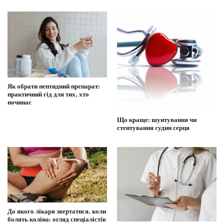
Як обрати пептидний препарат:
практичний гід для тих, хто
починає
Що краще: шунтування чи
стентування судин серця
До якого лікаря звертатися, коли
болять коліна: огляд спеціалістів