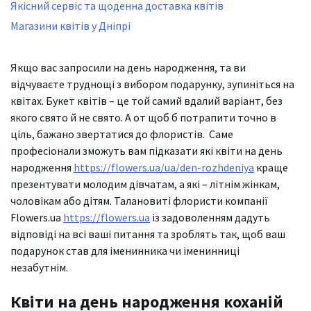
Якісний сервіс та щоденна доставка квітів
Магазини квітів у Дніпрі
Якщо вас запросили на день народження, та ви
відчуваєте труднощі з вибором подарунку, зупиніться на
квітах. Букет квітів – це той самий вдалий варіант, без
якого свято й не свято. А от щоб б потрапити точно в
ціль, бажано звертатися до флористів. Саме
професіонали зможуть вам підказати які квіти на день
народження
https://flowers.ua/ua/den-rozhdeniya
краще
презентувати молодим дівчатам, а які – літнім жінкам,
чоловікам або дітям. Талановиті флористи компанії
Flowers.ua
https://flowers.ua
із задоволенням дадуть
відповіді на всі ваші питання та зроблять так, щоб ваш
подарунок став для іменинника чи іменинниці
незабутнім.
Квіти на день народження коханій