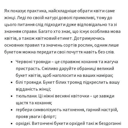
Як показує практика, найскладніше обрати квіти саме
жінці. Леді по своїй натурі доволі примхливі, тому до
цього питання слід підходити дуже відповідально та зі
знанням справи. Багато хто знає, що існує особлива мова
квітів, а також квітковий етикет. Дотримуючись
основних правил та значень сортів рослин, одним лише
букетом можна передати свої почуття навіть без слів.
Червоні троянди – це справжнє кохання та жагуча
пристрасть. Сміливо даруйте обраниці великий
букет квітів, щоб наголосити на ваших намірах;
білі троянди. Букет білих троянд підкреслить вашу
відданість жінці;
тюльпани. Ці ніжні весняні квіточки – це завжди
щастя та кохання;
гербери символізують натхнення, гарний настрій,
прояв уваги і флірт;
орхідеї. Витончені букети орхідей такі ж бездоганні