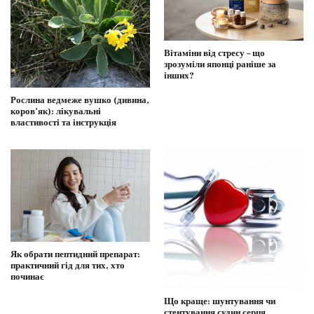
Вітаміни від стресу – що
зрозуміли японці раніше за
інших?
Рослина ведмеже вушко (дивина,
коров’як): лікувальні
властивості та інструкція
Як обрати пептидний препарат:
практичний гід для тих, хто
починає
Що краще: шунтування чи
стентування судин серця