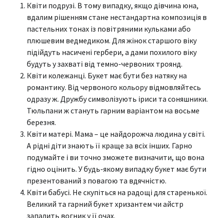
Квіти подрузі. В тому випадку, якщо дівчина юна,
вдалим рішенням стане нестандартна композиція в
пастельних тонах із повітряними кульками або
плюшевим ведмедиком. Для жінок старшого віку
підійдуть насичені гербери, а дами похилого віку
будуть у захваті від темно-червоних троянд.
Квіти колежанці. Букет має бути без натяку на
романтику. Від червоного кольору відмовляйтесь
одразу ж. Дружбу символізують іриси та соняшники.
Тюльпани ж стануть гарним варіантом на восьме
березня.
Квіти матері. Мама – це найдорожча людина у світі.
А рідні діти знають її краще за всіх інших. Гарно
подумайте і ви точно зможете визначити, що вона
гідно оцінить. У будь-якому випадку букет має бути
презентований з повагою та вдячністю.
Квіти бабусі. Не скупіться на радощі для старенької.
Великий та гарний букет хризантем чи айстр
запалить вогник у її очах.