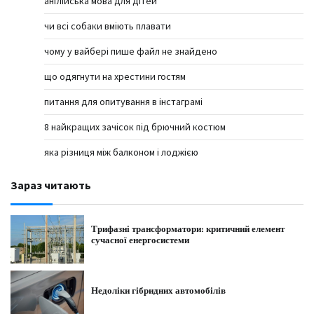
англійська мова для дітей
чи всі собаки вміють плавати
чому у вайбері пише файл не знайдено
що одягнути на хрестини гостям
питання для опитування в інстаграмі
8 найкращих зачісок під брючний костюм
яка різниця між балконом і лоджією
Зараз читають
Трифазні трансформатори: критичний елемент
сучасної енергосистеми
Недоліки гібридних автомобілів