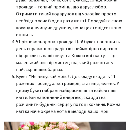
троянда – теплий промінь, що дарує любов.
Отримати такий подарунок від чоловіка просто
необхідно хоча б один раз у житті. Порадуйте свою
кохану дівчину чи дружину, вона це стовідсотково
оцінить.
51 різнокольорова троянда. Цей букет наповнить
день справжньою радістю і неймовірно виразно
підкреслить ваші почуття. Кожна квітка тут – це
маленький витвір мистецтва, який розквітає у
найяскравіших барвах.
Букет “Не випускай мрію!”. До складу входять 11
рожевих троянд, альстромерії, статиця, зелень. У
цьому букеті зібрані найкрасивіші та найсвітліші
квіти. Він наповнений енергією, яка здатна
розчинити будь-які серця у потоці кохання. Кожна
квітка наче окрема нота в мелодії вашої мрії.