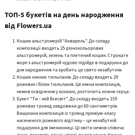
ТОП-5 букетів на день народження
від Flowers.ua
Кошик альстромерій “Акварель”. До складу
композиції входять 25 різнокольорових
альстромерій, зелень та плетений кошик. Строкате
море з альстромерій чудово підійде в подарунок до
дня народження та зробить це свято незабутнім.
Кошик ніжних тюльпанів. До складу входять 29
рожевих і білих тюльпанів. Ця ніжна композиція,
немов освідчення у коханні, розтопить кожне серце.
Букет “Ти – мій Всесвіт”. До складу входять 159
рожевих троянд завдовжки до 60 сантиметрів.
Вишукана композиція із троянд преміум-класу
насиченого рожевого відтінку – це незабутній
подарунок для іменинниці. Ці квіти немов співоча
душа, вразливі, тонкі, світлі, як схід сонця. Кожна