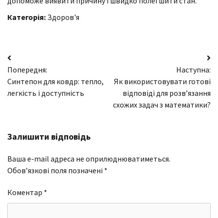
допоможе виявити причину і швидко полегшити стан.
Категорія:
Здоров'я
Навігація
Попередня:
Наступна:
записів
Синтепон для ковдр: тепло,
Як використовувати готові
легкість і доступність
відповіді для розв’язання
схожих задач з математики?
Залишити відповідь
Ваша e-mail адреса не оприлюднюватиметься.
Обов’язкові поля позначені
*
Коментар
*