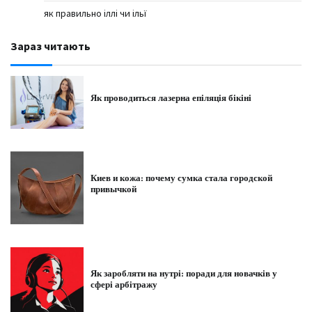
як правильно іллі чи ільї
Зараз читають
Як проводиться лазерна епіляція бікіні
Киев и кожа: почему сумка стала городской
привычкой
Як заробляти на нутрі: поради для новачків у
сфері арбітражу