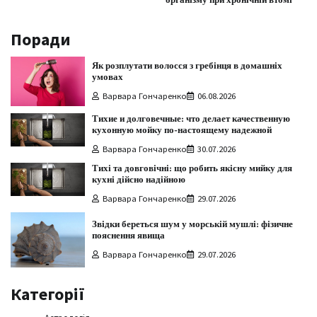
організму при хронічній втомі
Поради
Як розплутати волосся з гребінця в домашніх
умовах
Варвара Гончаренко
06.08.2026
Тихие и долговечные: что делает качественную
кухонную мойку по-настоящему надежной
Варвара Гончаренко
30.07.2026
Тихі та довговічні: що робить якісну мийку для
кухні дійсно надійною
Варвара Гончаренко
29.07.2026
Звідки береться шум у морській мушлі: фізичне
пояснення явища
Варвара Гончаренко
29.07.2026
Категорії