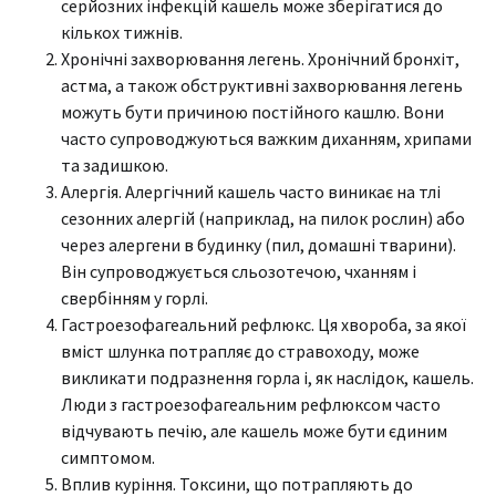
серйозних інфекцій кашель може зберігатися до
кількох тижнів.
Хронічні захворювання легень. Хронічний бронхіт,
астма, а також обструктивні захворювання легень
можуть бути причиною постійного кашлю. Вони
часто супроводжуються важким диханням, хрипами
та задишкою.
Алергія. Алергічний кашель часто виникає на тлі
сезонних алергій (наприклад, на пилок рослин) або
через алергени в будинку (пил, домашні тварини).
Він супроводжується сльозотечою, чханням і
свербінням у горлі.
Гастроезофагеальний рефлюкс. Ця хвороба, за якої
вміст шлунка потрапляє до стравоходу, може
викликати подразнення горла і, як наслідок, кашель.
Люди з гастроезофагеальним рефлюксом часто
відчувають печію, але кашель може бути єдиним
симптомом.
Вплив куріння. Токсини, що потрапляють до