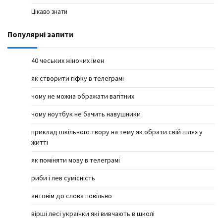
Цікаво знати
Популярні запити
40 чеських жіночих імен
як створити гіфку в телеграмі
чому не можна ображати вагітних
чому ноутбук не бачить навушники
приклад шкільного твору на тему як обрати свій шлях у
житті
як поміняти мову в телеграмі
риби і лев сумісність
антонім до слова повільно
вірші лесі українки які вивчають в школі