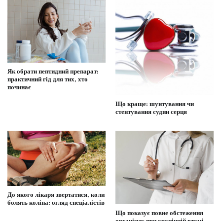
Як обрати пептидний препарат:
практичний гід для тих, хто
починає
Що краще: шунтування чи
стентування судин серця
До якого лікаря звертатися, коли
болять коліна: огляд спеціалістів
Що показує повне обстеження