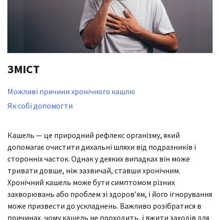
ЗМІСТ
Можливі причини хронічного кашлю
Як собі допомогти
Кашель — це природний рефлекс організму, який
допомагає очистити дихальні шляхи від подразників і
сторонніх часток. Однак у деяких випадках він може
тривати довше, ніж зазвичай, ставши хронічним.
Хронічний кашель може бути симптомом різних
захворювань або проблем зі здоров’ям, і його ігнорування
може призвести до ускладнень. Важливо розібратися в
причинах, чому кашель не проходить, і вжити заходів для