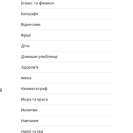
Бізнес та фінанси
Біографії
Відносини
Вірші
Діти
Домашні улюбленці
Здоров'я
Імена
Кінематограф
й
Мода та краса
Молитви
Навчання
Напої та їжа