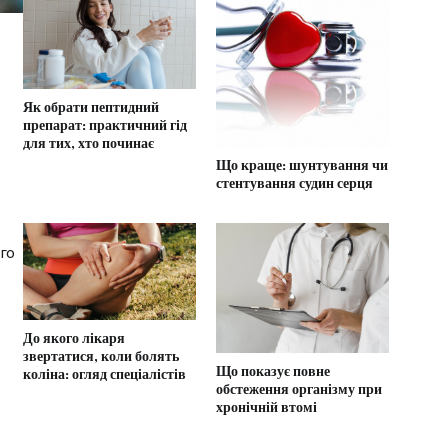
Як обрати пептидний
препарат: практичний гід
для тих, хто починає
Що краще: шунтування чи
стентування судин серця
го
До якого лікаря
звертатися, коли болять
Що показує повне
коліна: огляд спеціалістів
обстеження організму при
хронічній втомі