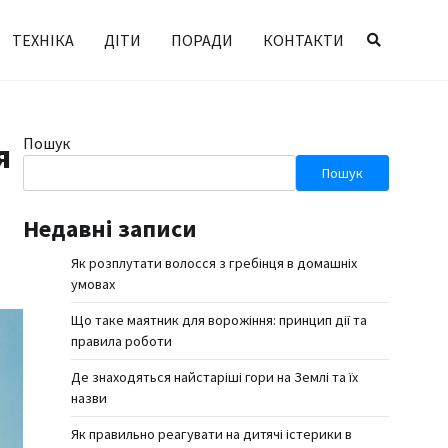
ТЕХНІКА
ДІТИ
ПОРАДИ
КОНТАКТИ
Пошук
я
Пошук
Недавні записи
Як розплутати волосся з гребінця в домашніх
умовах
Що таке маятник для ворожіння: принцип дії та
правила роботи
Де знаходяться найстаріші гори на Землі та їх
назви
Як правильно реагувати на дитячі істерики в