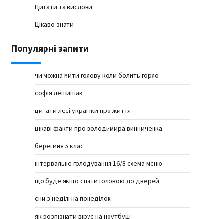
Цитати та вислови
Цікаво знати
Популярні запити
чи можна мити голову коли болить горло
софія лешишак
цитати лесі українки про життя
цікаві факти про володимира винниченка
берегиня 5 клас
інтервальне голодування 16/8 схема меню
що буде якщо спати головою до дверей
сни з неділі на понеділок
як розпізнати вірус на ноутбуці