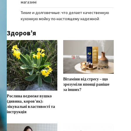
магазині
Тихие и долговечные: что делает качественную
кухонную мойку по-настоящему надежной
Здоров’я
Вітаміни від стресу – що
зрозуміли японці раніше
за інших?
Рослина ведмеже вушко
(дивина, коров’як):
лікувальні властивості та
інструкція