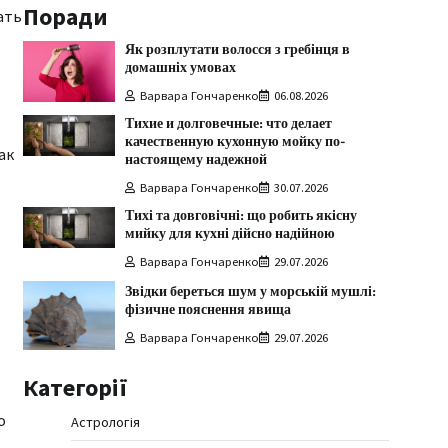
Поради
ать
Як розплутати волосся з гребінця в
домашніх умовах
Варвара Гончаренко
06.08.2026
Тихие и долговечные: что делает
качественную кухонную мойку по-
ак
настоящему надежной
Варвара Гончаренко
30.07.2026
Тихі та довговічні: що робить якісну
мийку для кухні дійсно надійною
Варвара Гончаренко
29.07.2026
Звідки береться шум у морській мушлі:
фізичне пояснення явища
Варвара Гончаренко
29.07.2026
Категорії
о
Астрологія