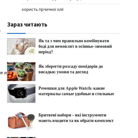
користь гірчичної олії
Зараз читають
ь
Як та з чим правильно комбінувати
боді для немовлят в осінньо-зимовий
період?
Як зберегти розсаду помідорів до
висадки: умови та догляд
е и
Ремешки для Apple Watch: какие
материалы самые удобные и стильные
Бритвені набори – які інструменти
мають входити та як обрати комплект