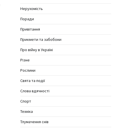
и
Нерухомість
Поради
Привітання
Прикмети та забобони
Про війну в Україні
Різне
Рослини
Свята та події
Слова вдячності
Спорт
Техніка
Тлумачення снів