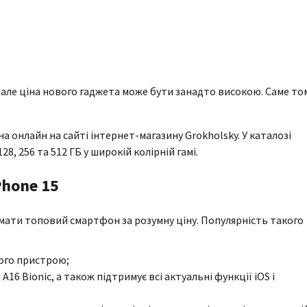
 але ціна нового гаджета може бути занадто високою. Саме то
а онлайн на сайті інтернет-магазину Grokholsky. У каталозі
8, 256 та 512 ГБ у широкій колірній гамі.
Phone 15
ати топовий смартфон за розумну ціну. Популярність такого
вого пристрою;
 Bionic, а також підтримує всі актуальні функції iOS і