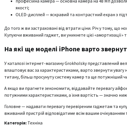
професійна камера — основна камера на 48 Мп дозволяє
якості;
OLED-дисплей — яскравий та контрастний екран з під
До того ж ви застраховані від втрати ціни. Річ у тому, що 
Купуючи вживаний гаджет, ви уникнете цієї «амортизації» т
На які ще моделі iPhone варто зверну
У каталозі інтернет-магазину Grokholsky представлений вел
влаштовує вас за характеристиками, варто звернути увагу на
титану, більш просунуту систему камер та ще потужніший чи
А якщо ви прагнете зекономити, віддавайте перевагу айфона
потужними характеристиками, а їхня вартість — значно ниж
Головне — надавати перевагу перевіреним гаджетам та купу
вживаний пристрій відповідатиме всім вашим очікуванням 
Категорія:
Техніка