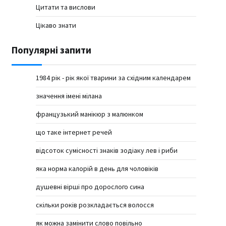
Цитати та вислови
Цікаво знати
Популярні запити
1984 рік - рік якої тварини за східним календарем
значення імені мілана
французький манікюр з малюнком
що таке інтернет речей
відсоток сумісності знаків зодіаку лев і риби
яка норма калорій в день для чоловіків
душевні вірші про дорослого сина
скільки років розкладається волосся
як можна замінити слово повільно