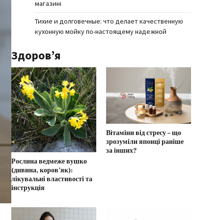
магазині
Тихие и долговечные: что делает качественную
кухонную мойку по-настоящему надежной
Здоров’я
Вітаміни від стресу – що
зрозуміли японці раніше
за інших?
Рослина ведмеже вушко
(дивина, коров’як):
лікувальні властивості та
інструкція