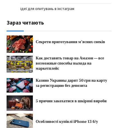
ідеї для опитувань в інстаграм
Зараз читають
Секрети приготування м’ясних снеків
Как доставить товар на Амазон — все
возможные способы выхода на
маркетплейс
Казино Украины дарят 50 грн на карту
за регистрацию без депозита
5 причин закохатися в шкіряні вироби
Особливості купівлі iPhone 13 б/у