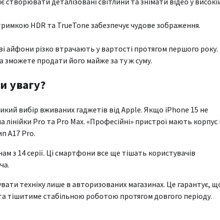
 створювати деталізовані світлини та знімати відео у високі
тримкою HDR та TrueTone забезпечує чудове зображення.
нові айфони різко втрачають у вартості протягом першого року.
а зможете продати його майже за ту ж суму.
ти увагу?
икий вибір вживаних гаджетів від Apple. Якщо iPhone 15 не
 лінійки Pro та Pro Max. «Професійні» пристрої мають корпус 
п А17 Pro.
м з 14 серії. Ці смартфони все ще тішать користувачів
ча.
вати техніку лише в авторизованих магазинах. Це гарантує, щ
та тішитиме стабільною роботою протягом довгого періоду.