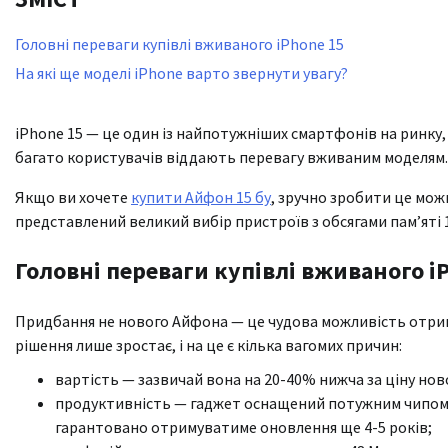
Головні переваги купівлі вживаного iPhone 15
На які ще моделі iPhone варто звернути увагу?
iPhone 15 — це один із найпотужніших смартфонів на ринку,
багато користувачів віддають перевагу вживаним моделям.
Якщо ви хочете
купити Айфон 15 бу
, зручно зробити це можн
представлений великий вибір пристроїв з обсягами пам’яті 12
Головні переваги купівлі вживаного i
Придбання не нового Айфона — це чудова можливість отрим
рішення лише зростає, і на це є кілька вагомих причин:
вартість — зазвичай вона на 20-40% нижча за ціну но
продуктивність — гаджет оснащений потужним чипом А16
гарантовано отримуватиме оновлення ще 4-5 років;