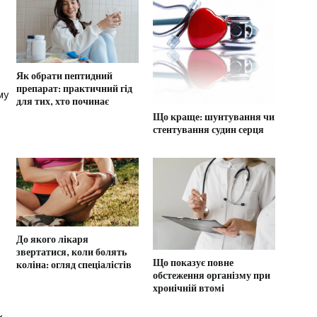
Як обрати пептидний
препарат: практичний гід
му
для тих, хто починає
Що краще: шунтування чи
стентування судин серця
До якого лікаря
звертатися, коли болять
Що показує повне
коліна: огляд спеціалістів
обстеження організму при
хронічній втомі