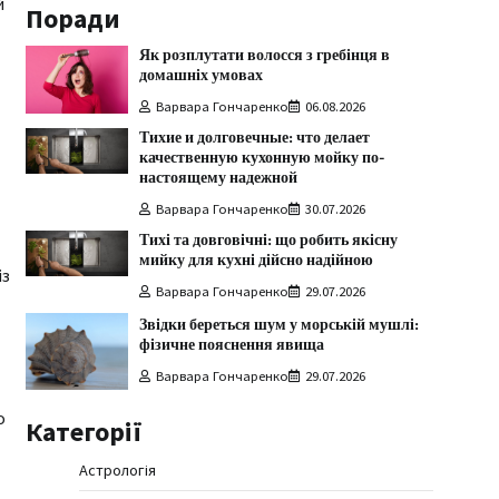
й
Поради
Як розплутати волосся з гребінця в
домашніх умовах
Варвара Гончаренко
06.08.2026
Тихие и долговечные: что делает
качественную кухонную мойку по-
настоящему надежной
Варвара Гончаренко
30.07.2026
Тихі та довговічні: що робить якісну
мийку для кухні дійсно надійною
із
Варвара Гончаренко
29.07.2026
Звідки береться шум у морській мушлі:
фізичне пояснення явища
Варвара Гончаренко
29.07.2026
о
Категорії
Астрологія