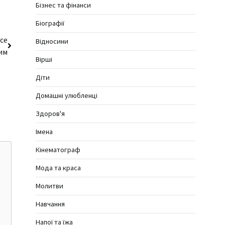
Бізнес та фінанси
Біографії
усе
Відносини
им
Вірші
Діти
Домашні улюбленці
Здоров'я
Імена
Кінематограф
Мода та краса
Молитви
Навчання
Напої та їжа