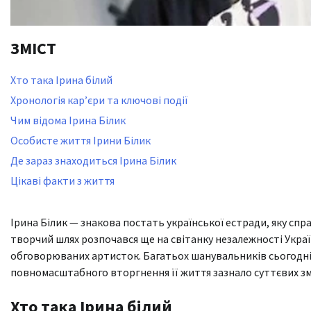
ЗМІСТ
Хто така Ірина білий
Хронологія кар’єри та ключові події
Чим відома Ірина Білик
Особисте життя Ірини Білик
Де зараз знаходиться Ірина Білик
Цікаві факти з життя
Ірина Білик — знакова постать української естради, яку спр
творчий шлях розпочався ще на світанку незалежності Україн
обговорюваних артисток. Багатьох шанувальників сьогодні ц
повномасштабного вторгнення її життя зазнало суттєвих зм
Хто така Ірина білий