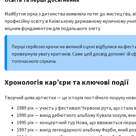
Майбутня зірка з дитинства виявляла потяг до мистецтва, в
професійну освіту в Київському державному музичному учили
міцним фундаментом для подальшого злету.
Перші серйозні кроки на великій сцені відбулися на фест
привернула увагу критиків. Саме цей досвід допоміг їй 
тогочасного слухача.
Хронологія кар’єри та ключові події
Творчий шлях артистки — це історія постійного пошуку нови
1989 рік — участь у фестивалі Червона рута, що стала
1990 рік — вихід дебютного альбому Кувала зозуля, яки
1995 рік — концертний тур Нова, що вважається перши
1997 рік — вихід легендарного альбому Фарби, який ро