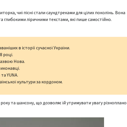
иторка, чиї пісні стали саундтреками для цілих поколінь. Вона
та глибокими ліричними текстами, які пише самостійно.
аніших в історії сучасної України.
8 році.
назвою Нова.
виконавці.
 та YUNA.
аїнської культури за кордоном.
 року та шансону, що дозволяє їй утримувати увагу різноплано