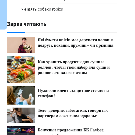
чи їдять собаки горіхи
Зараз читають
Які букети квітів має дарувати чоловік
подрузі, коханій, дружині – чи є різниця
Как хранить продукты для суши и
роллов, чтобы твой набор для суши и
роллов оставался свежим
Нужно ли клеить защитное стекло на
телефон?
Тело, доверие, забота: как говорить с
партнером о женском здоровье
Бонусные предложения БК Favbet: