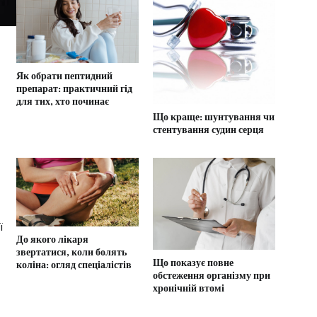
Як обрати пептидний
препарат: практичний гід
для тих, хто починає
Що краще: шунтування чи
стентування судин серця
ї
До якого лікаря
звертатися, коли болять
Що показує повне
коліна: огляд спеціалістів
обстеження організму при
хронічній втомі