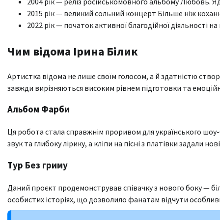
2004 рік — реліз російськомовного альбому Любовь. Яд
2015 рік — великий сольний концерт Більше ніж коханн
2022 рік — початок активної благодійної діяльності на 
Чим відома Ірина Білик
Артистка відома не лише своїм голосом, а й здатністю створ
завжди вирізняються високим рівнем підготовки та емоцій
Альбом Фарби
Ця робота стала справжнім проривом для українського шоу-бі
звук та глибоку лірику, а кліпи на пісні з платівки задали но
Тур Без гриму
Даний проєкт продемонстрував співачку з нового боку — бі
особистих історіях, що дозволило фанатам відчути особливий