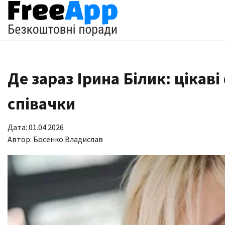
Перейти
до
вмісту
Де зараз Ірина Білик: цікав
співачки
Дата: 01.04.2026
Автор:
Босенко Владислав