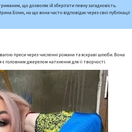
триманим, що дозволяє їй зберігати певну загадковість.
рина Білик, на що вона часто відповідає через свої публікації
агою преси через численні романи та яскраві шлюби. Вона
я є головним джерелом натхнення для її творчості.