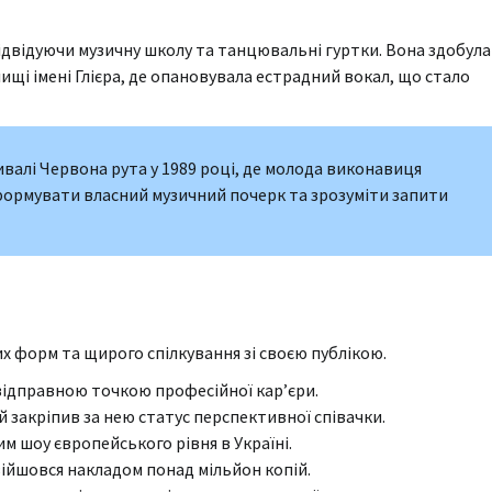
ідвідуючи музичну школу та танцювальні гуртки. Вона здобула
щі імені Глієра, де опановувала естрадний вокал, що стало
ивалі Червона рута у 1989 році, де молода виконавиця
сформувати власний музичний почерк та зрозуміти запити
х форм та щирого спілкування зі своєю публікою.
 відправною точкою професійної кар’єри.
й закріпив за нею статус перспективної співачки.
м шоу європейського рівня в Україні.
зійшовся накладом понад мільйон копій.