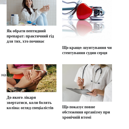
Як обрати пептидний
препарат: практичний гід
для тих, хто починає
Що краще: шунтування чи
стентування судин серця
 на
До якого лікаря
звертатися, коли болять
Що показує повне
коліна: огляд спеціалістів
обстеження організму при
хронічній втомі