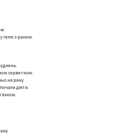
м.
у гелю з раною.
руднень.
чною серветкою.
ьо на рану.
почали діяти.
в’язкою.
ану.