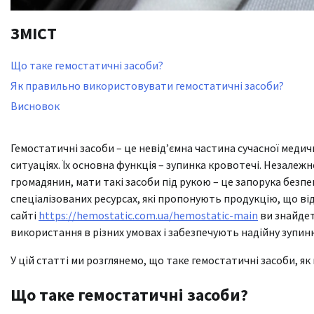
ЗМІСТ
Що таке гемостатичні засоби?
Як правильно використовувати гемостатичні засоби?
Висновок
Гемостатичні засоби – це невід’ємна частина сучасної меди
ситуаціях. Їх основна функція – зупинка кровотечі. Незалеж
громадянин, мати такі засоби під рукою – це запорука безпе
спеціалізованих ресурсах, які пропонують продукцію, що від
сайті
https://hemostatic.com.ua/hemostatic-main
ви знайдет
використання в різних умовах і забезпечують надійну зупинк
У цій статті ми розглянемо, що таке гемостатичні засоби, я
Що таке гемостатичні засоби?