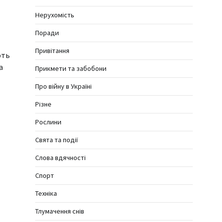
Нерухомість
Поради
Привітання
ють
а
Прикмети та забобони
Про війну в Україні
Різне
Рослини
Свята та події
Слова вдячності
Спорт
Техніка
Тлумачення снів