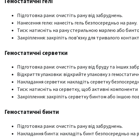
Гемостатичні гелі
Підготовка рани: очистіть рану від забруднень.
Нанесення гелю: нанесіть гель безпосередньо на рану.
Тиск: натисніть на рану стерильною марлею або бинто
Закріплення: закріпіть пов’язку для тривалого контакт
Гемостатичні серветки
Підготовка рани: очистіть рану від бруду та інших заб
Відкриття упаковки: відкрийте упаковку з гемостати
Накладання серветки: накладіть серветку безпосередн
Тиск: натисніть на серветку, щоб активні компоненти 
Закріплення: закріпіть серветку бинтом або іншою по
Гемостатичні бинти
Підготовка рани: очистіть рану від забруднень.
Накладання бинта: накладіть бинт безпосередньо на р