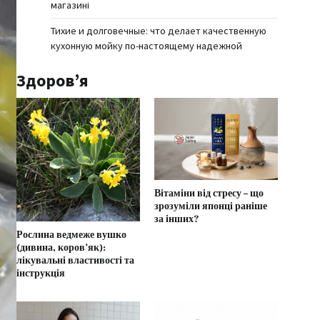
магазині
Тихие и долговечные: что делает качественную
кухонную мойку по-настоящему надежной
Здоров’я
Вітаміни від стресу – що
зрозуміли японці раніше
за інших?
Рослина ведмеже вушко
(дивина, коров’як):
лікувальні властивості та
інструкція