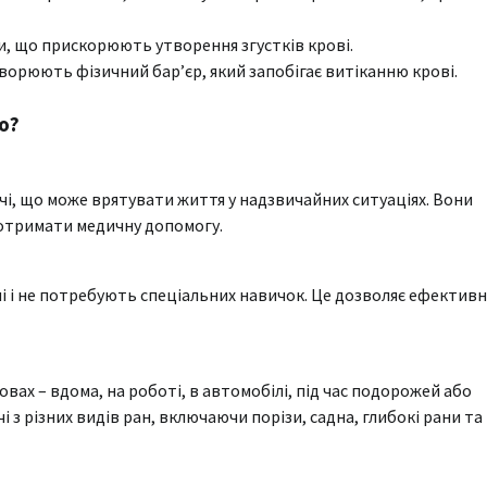
ти, що прискорюють утворення згустків крові.
ворюють фізичний бар’єр, який запобігає витіканню крові.
о?
і, що може врятувати життя у надзвичайних ситуаціях. Вони
 отримати медичну допомогу.
ні і не потребують спеціальних навичок. Це дозволяє ефектив
вах – вдома, на роботі, в автомобілі, під час подорожей або
 з різних видів ран, включаючи порізи, садна, глибокі рани та