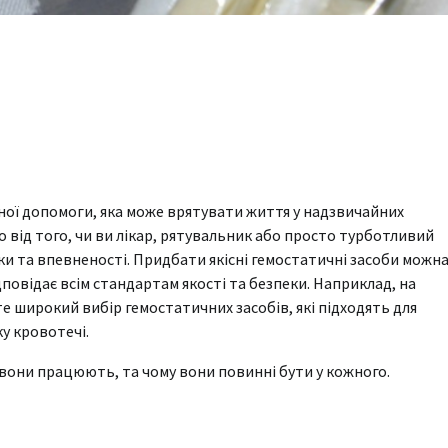
чної допомоги, яка може врятувати життя у надзвичайних
но від того, чи ви лікар, рятувальник або просто турботливий
ки та впевненості. Придбати якісні гемостатичні засоби можна
повідає всім стандартам якості та безпеки. Наприклад, на
е широкий вибір гемостатичних засобів, які підходять для
у кровотечі.
к вони працюють, та чому вони повинні бути у кожного.