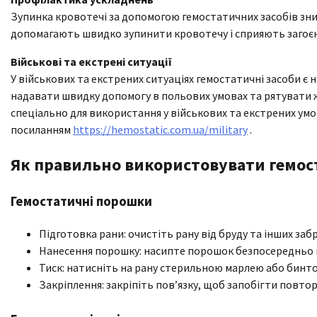
Зупинка кровотечі за допомогою гемостатичних засобів зниж
допомагають швидко зупинити кровотечу і сприяють загоє
Військові та екстрені ситуації
У військових та екстрених ситуаціях гемостатичні засоби 
надавати швидку допомогу в польових умовах та рятувати ж
спеціально для використання у військових та екстрених умо
посиланням
https://hemostatic.com.ua/military
.
Як правильно використовувати гемос
Гемостатичні порошки
Підготовка рани: очистіть рану від бруду та інших заб
Нанесення порошку: насипте порошок безпосередньо н
Тиск: натисніть на рану стерильною марлею або бинто
Закріплення: закріпіть пов’язку, щоб запобігти повтор