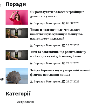
Поради
ї
Як розплутати волосся з гребінця в
домашніх умовах
Варвара Гончаренко
06.08.2026
Тихие и долговечные: что делает
качественную кухонную мойку по-
настоящему надежной
Варвара Гончаренко
30.07.2026
Тихі та довговічні: що робить якісну
мийку для кухні дійсно надійною
Варвара Гончаренко
29.07.2026
Звідки береться шум у морській мушлі:
фізичне пояснення явища
оді
Варвара Гончаренко
29.07.2026
Категорії
Астрологія