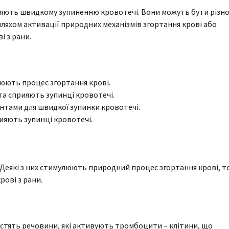
ияють швидкому зупиненню кровотечі. Вони можуть бути різно
шляхом активації природних механізмів згортання крові або
і з рани.
юють процес згортання крові.
 та сприяють зупинці кровотечі.
нтами для швидкої зупинки кровотечі.
ияють зупинці кровотечі.
 Деякі з них стимулюють природний процес згортання крові, т
рові з рани.
містять речовини, які активують тромбоцити – клітини, що