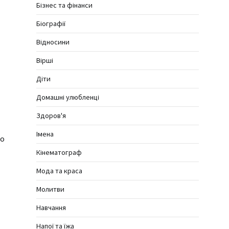
Бізнес та фінанси
Біографії
Відносини
Вірші
Діти
Домашні улюбленці
Здоров'я
Імена
но
Кінематограф
Мода та краса
Молитви
Навчання
Напої та їжа