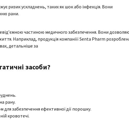
ує ризик ускладнень, таких як шок або інфекція. Вони
нню рани.
є невід’ємною частиною медичного забезпечення. Вони дозволя
иття. Наприклад, продукція компаніїї Senta Pharm розроблен
вах, детальніше за
татичні засоби?
руднень.
а рану.
м для забезпечення ефективної дії порошку.
ній кровотечі.