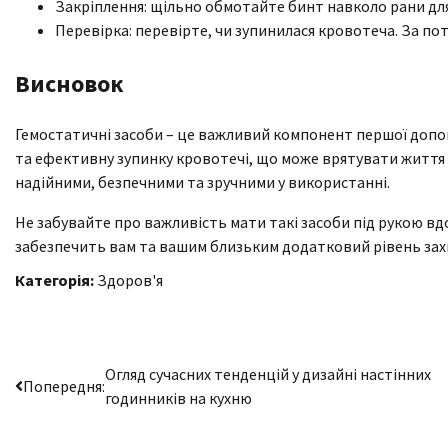
Закріплення: щільно обмотайте бинт навколо рани для
Перевірка: перевірте, чи зупинилася кровотеча. За п
Висновок
Гемостатичні засоби – це важливий компонент першої допо
та ефективну зупинку кровотечі, що може врятувати життя у
надійними, безпечними та зручними у використанні.
Не забувайте про важливість мати такі засоби під рукою вдо
забезпечить вам та вашим близьким додатковий рівень захис
Категорія:
Здоров'я
Навігація
Огляд сучасних тенденцій у дизайні настінних
Попередня:
годинників на кухню
записів