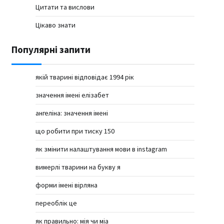
Цитати та вислови
Цікаво знати
Популярні запити
якій тварині відповідає 1994 рік
значення імені елізабет
ангеліна: значення імені
що робити при тиску 150
як змінити налаштування мови в instagram
вимерлі тварини на букву я
форми імені вірляна
переоблік це
як правильно: мія чи міа