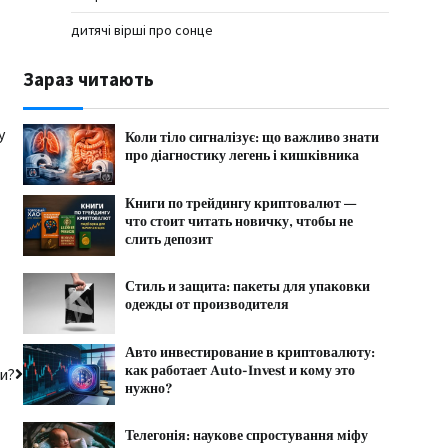
дитячі вірші про сонце
Зараз читають
у
Коли тіло сигналізує: що важливо знати
про діагностику легень і кишківника
Книги по трейдингу криптовалют —
что стоит читать новичку, чтобы не
слить депозит
Стиль и защита: пакеты для упаковки
одежды от производителя
Авто инвестирование в криптовалюту:
как работает Auto-Invest и кому это
и?
нужно?
Телегонія: наукове спростування міфу