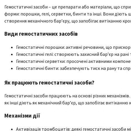
Гемостатичні засоби – це препарати або матеріали, що спр
форми: порошки, гелі, серветки, бинти та інші. Вони діють 
створення механічного бар’єру, що запобігає витіканню кров
Види гемостатичних засобів
Гемостатичні порошки: активні речовини, що прискор
Гемостатичні гелі: створюють захисний бар’єр на рані
Гемостатичні серветки: просочені активними компоне
Гемостатичні бинти: забезпечують тиск на рану та спр
Як працюють гемостатичні засоби?
Гемостатичні засоби працюють на основі різних механізмів.
як інші діють як механічний бар’єр, що запобігає витіканню к
Механізми дії
Активізація тромбоцитів: деякі гемостатичні засоби 