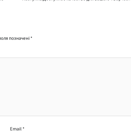
поля позначені
*
Email
*