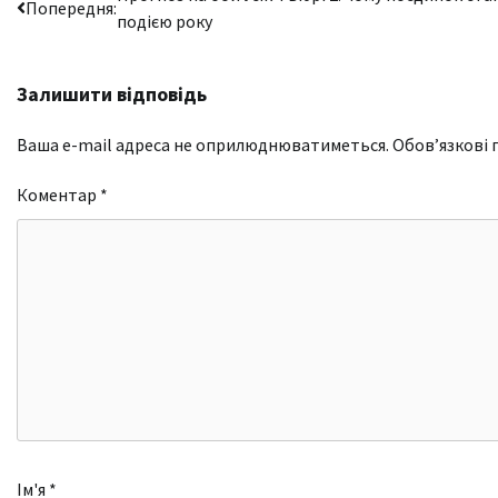
Попередня:
подією року
записів
Залишити відповідь
Ваша e-mail адреса не оприлюднюватиметься.
Обов’язкові 
Коментар
*
Ім'я
*