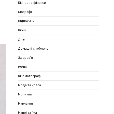
Бізнес та фінанси
Біографії
Відносини
Вірші
Діти
Домашні улюбленці
Здоров'я
Імена
Кінематограф
Мода та краса
Молитви
Навчання
Напої та їжа