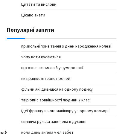
Цитати та вислови
Цікаво знати
Популярні запити
прикольні привітання з днем народження колезі
чому коти кусаються
що означає число 8 у нумерології
як працює інтернет речей
фільми які дивишся на одному подиху
твір опис зовнішності людини 7 клас
ідеї французького манікюру у чорному кольорі
свиняча рулька запечена в духовці
ва
коли день ангела у елізабет