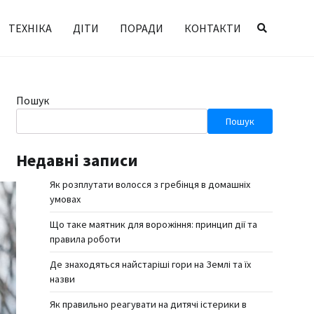
ТЕХНІКА
ДІТИ
ПОРАДИ
КОНТАКТИ
Пошук
Пошук
Недавні записи
Як розплутати волосся з гребінця в домашніх
умовах
Що таке маятник для ворожіння: принцип дії та
правила роботи
Де знаходяться найстаріші гори на Землі та їх
назви
Як правильно реагувати на дитячі істерики в