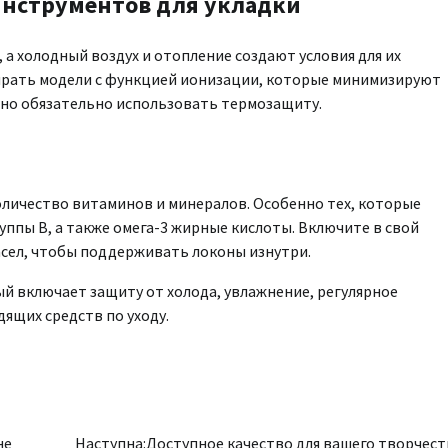
инструментов для укладки
 холодный воздух и отопление создают условия для их
ирать модели с функцией ионизации, которые минимизируют
жно обязательно использовать термозащиту.
оличество витаминов и минералов. Особенно тех, которые
уппы B, а также омега-3 жирные кислоты. Включите в свой
асел, чтобы поддерживать локоны изнутри.
ый включает защиту от холода, увлажнение, регулярное
ящих средств по уходу.
не
Наступна:
Доступное качество для вашего творчест