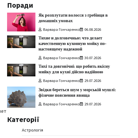
Поради
Як розплутати волосся з гребінця в
домашніх умовах
Варвара Гончаренко
06.08.2026
Тихие и долговечные: что делает
качественную кухонную мойку по-
настоящему надежной
Варвара Гончаренко
30.07.2026
Тихі та довговічні: що робить якісну
мийку для кухні дійсно надійною
Варвара Гончаренко
29.07.2026
Звідки береться шум у морській мушлі:
фізичне пояснення явища
Варвара Гончаренко
29.07.2026
жет
Категорії
Астрологія