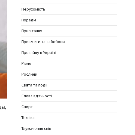
Нерухомість
Поради
Привітання
Прикмети та забобони
Про війну в Україні
Різне
Рослини
Свята та події
Слова вдячності
Спорт
цы,
Техніка
Тлумачення снів