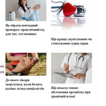
Як обрати пептидний
препарат: практичний гід
для тих, хто починає
Що краще: шунтування чи
стентування судин серця
 их
ких
До якого лікаря
звертатися, коли болять
Що показує повне
коліна: огляд спеціалістів
обстеження організму при
хронічній втомі