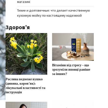
магазині
Тихие и долговечные: что делает качественную
кухонную мойку по-настоящему надежной
Здоров’я
Вітаміни від стресу – що
зрозуміли японці раніше
за інших?
Рослина ведмеже вушко
(дивина, коров’як):
лікувальні властивості та
інструкція