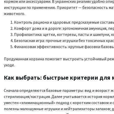
кормом или аксессуарами. В украинских реалиях удобно оп
инструкции по применению. Приоритет — безопасность ма
животного.
Контроль рациона и здоровья: предсказуемые составы
Комфорт дома и в дороге: эргономичная амуниция, пе
Профилактика: щетки, когтерезы, пасты и шампуни, 
Безопасная игра: прочные игрушки без токсичных кра
Финансовая эффективность: крупные фасовки базовых
Продуманная корзина помогает выстроить устойчивый режи
уходе.
Как выбрать: быстрые критерии для м
Сначала определяются базовые параметры: вид и возраст ж
стерилизация/кастрация. Далее учитывается история кормл
уместен «элиминационный» подход с коротким составом и о
полезны малошумные игрушки и нейтрализаторы запахов; 