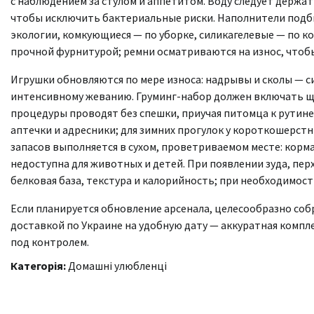
с наблюдением за стулом и аппетитом. Воду следует держат
чтобы исключить бактериальные риски. Наполнители подби
экологии, комкующиеся — по уборке, силикагелевые — по к
прочной фурнитурой; ремни осматриваются на износ, чтоб
Игрушки обновляются по мере износа: надрывы и сколы — с
интенсивному жеванию. Груминг-набор должен включать щет
процедуры проводят без спешки, приучая питомца к рутине
аптечки и адресники; для зимних прогулок у короткошерст
запасов выполняется в сухом, проветриваемом месте: корма
недоступна для животных и детей. При появлении зуда, пер
белковая база, текстура и калорийность; при необходимос
Если планируется обновление арсенала, целесообразно соб
доставкой по Украине на удобную дату — аккуратная компл
под контролем.
Категорія:
Домашні улюбленці