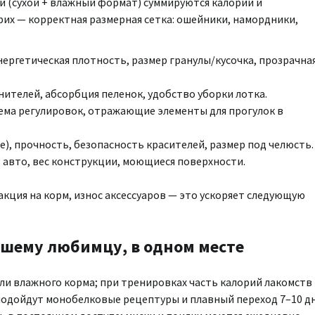
и (сухой + влажный формат) суммируются калории и
х — корректная размерная сетка: ошейники, намордники,
нергетическая плотность, размер гранулы/кусочка, прозрачна
нителей, абсорбция пеленок, удобство уборки лотка.
тема регулировок, отражающие элементы для прогулок в
, прочность, безопасность красителей, размер под челюсть.
 авто, вес конструкции, моющиеся поверхности.
акция на корм, износ аксессуаров — это ускоряет следующую
вашему любимцу, в одном месте
ли влажного корма; при тренировках часть калорий лакомств
подойдут монобелковые рецептуры и плавный переход 7–10 д