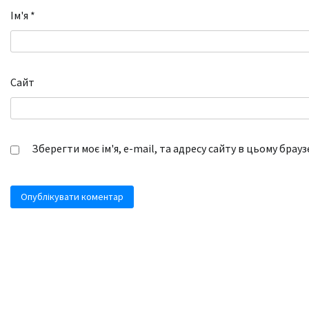
Ім'я
*
Сайт
Зберегти моє ім'я, e-mail, та адресу сайту в цьому брау