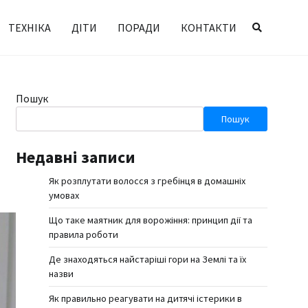
ТЕХНІКА
ДІТИ
ПОРАДИ
КОНТАКТИ
Пошук
Пошук
Недавні записи
Як розплутати волосся з гребінця в домашніх
умовах
Що таке маятник для ворожіння: принцип дії та
правила роботи
Де знаходяться найстаріші гори на Землі та їх
назви
Як правильно реагувати на дитячі істерики в