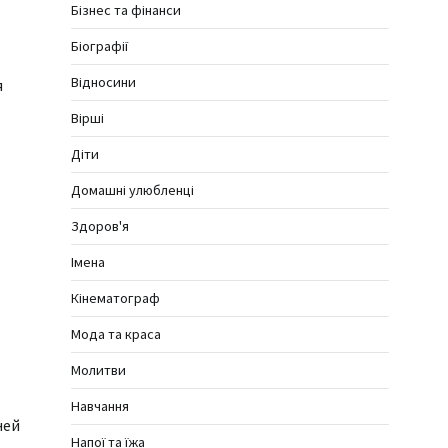
Бізнес та фінанси
Біографії
Відносини
я
Вірші
Діти
Домашні улюбленці
Здоров'я
Імена
Кінематограф
Мода та краса
Молитви
Навчання
ней
Напої та їжа