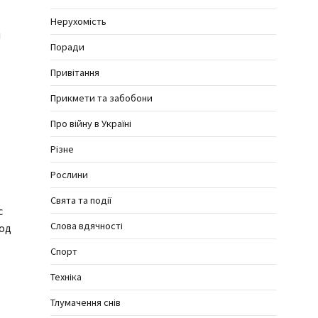
Нерухомість
и
Поради
Привітання
Прикмети та забобони
Про війну в Україні
Різне
Рослини
Свята та події
с
Слова вдячності
ход
Спорт
Техніка
Тлумачення снів