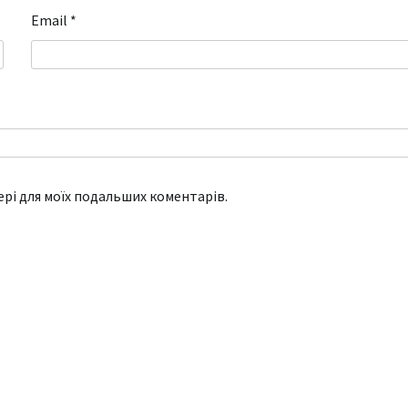
Email
*
зері для моїх подальших коментарів.