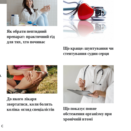
Як обрати пептидний
препарат: практичний гід
для тих, хто починає
Що краще: шунтування чи
стентування судин серця
.
До якого лікаря
звертатися, коли болять
Що показує повне
коліна: огляд спеціалістів
обстеження організму при
хронічній втомі
 с