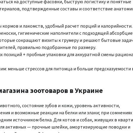
ираться на доступные фасовки, быструю логистику и понятные
териалов, подтвержденные составы и соответствие анатоми
 кормов и лакомств, удобный расчет порций и калорийности.
реноски, гигиенические наполнители с подходящей абсорбцие
которые сокращают визиты к грумеру и решают бытовые задач
сителей, правильно подобранные по размеру.
 позиций + пробные упаковки для аккуратной смены рациона
м: меньше стрессов для питомца и больше предсказуемости 
агазина зоотоваров в Украине
ивотного, состояние зубов и кожи, уровень активности,
ения и возможные реакции на белки или злаки; при сомнениях
дним источником белка. Для котов и собак, живущих в кварти
для активных — прочные шлейки, амортизирующие поводки и