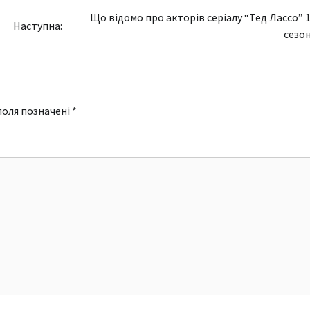
Що відомо про акторів серіалу “Тед Лассо” 
Наступна:
сезон
поля позначені
*