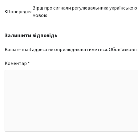
Навігація
Вірш про сигнали регулювальника українською
Попередня:
мовою
записів
Залишити відповідь
Ваша e-mail адреса не оприлюднюватиметься.
Обов’язкові 
Коментар
*