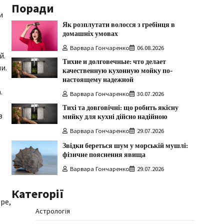
Поради
и
Як розплутати волосся з гребінця в
домашніх умовах
Варвара Гончаренко
06.08.2026
й.
Тихие и долговечные: что делает
и.
качественную кухонную мойку по-
настоящему надежной
.
Варвара Гончаренко
30.07.2026
Тихі та довговічні: що робить якісну
в
мийку для кухні дійсно надійною
Варвара Гончаренко
29.07.2026
Звідки береться шум у морській мушлі:
фізичне пояснення явища
Варвара Гончаренко
29.07.2026
Категорії
ре,
Астрологія