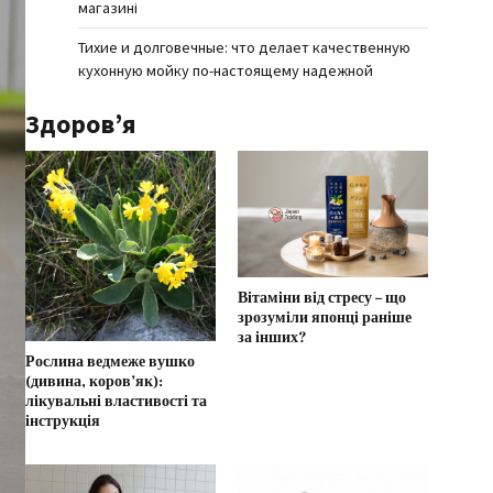
магазині
Тихие и долговечные: что делает качественную
кухонную мойку по-настоящему надежной
Здоров’я
Вітаміни від стресу – що
зрозуміли японці раніше
за інших?
Рослина ведмеже вушко
(дивина, коров’як):
лікувальні властивості та
інструкція