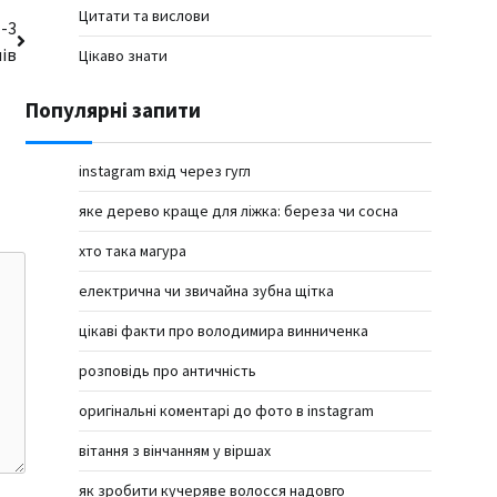
Цитати та вислови
1-3
ів
Цікаво знати
Популярні запити
instagram вхід через гугл
яке дерево краще для ліжка: береза чи сосна
хто така магура
електрична чи звичайна зубна щітка
цікаві факти про володимира винниченка
розповідь про античність
оригінальні коментарі до фото в instagram
вітання з вінчанням у віршах
як зробити кучеряве волосся надовго