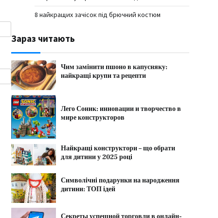
8 найкращих зачісок під брючний костюм
Зараз читають
Чим замінити пшоно в капусняку:
найкращі крупи та рецепти
Лего Соник: инновации и творчество в
мире конструкторов
Найкращі конструктори – що обрати
для дитини у 2025 році
Символічні подарунки на народження
дитини: ТОП ідей
Секреты успешной торговли в онлайн-