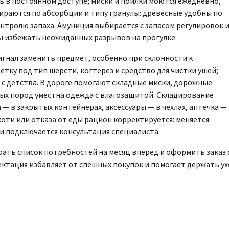
ь в постоянном доступе; миски и поилки моются ежедневно,
раются по абсорбции и типу гранулы: древесные удобны по
онтролю запаха. Амуниция выбирается с запасом регулировок 
ы избежать неожиданных разрывов на прогулке.
игнал заменить предмет, особенно при склонности к
ку под тип шерсти, когтерез и средство для чистки ушей;
 с детства. В дороге помогают складные миски, дорожные
ных пород уместна одежда с влагозащитой. Складирование
 — в закрытых контейнерах, аксессуары — в чехлах, аптечка —
хоти или отказа от еды рацион корректируется: меняется
ти подключается консультация специалиста.
рать список потребностей на месяц вперед и оформить заказ 
ектация избавляет от спешных покупок и помогает держать у