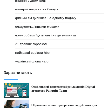
вітання з днем водія
вимерлі тварини на букву я
фільми які дивишся на одному подиху
сладкоежка іншими мовами
чому собаки їдять кал і як це зупинити
21 травня: гороскоп
найкращі серіали hbo
українські слова на о
Зараз читають
Особливості контекстної реклами від Digital
агентства Penguin-Team
Образовательные программы за рубежом для