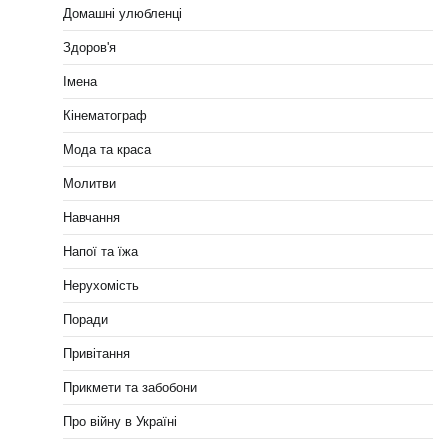
Домашні улюбленці
Здоров'я
Імена
Кінематограф
Мода та краса
Молитви
Навчання
Напої та їжа
Нерухомість
Поради
Привітання
Прикмети та забобони
Про війну в Україні