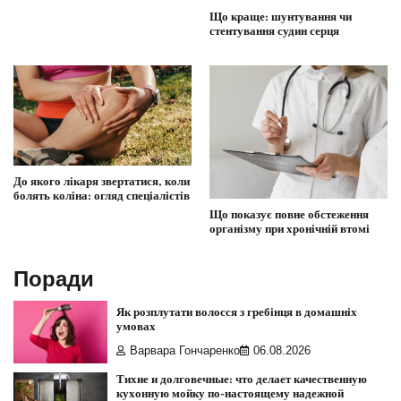
Що краще: шунтування чи
стентування судин серця
До якого лікаря звертатися, коли
болять коліна: огляд спеціалістів
Що показує повне обстеження
організму при хронічній втомі
Поради
Як розплутати волосся з гребінця в домашніх
умовах
Варвара Гончаренко
06.08.2026
Тихие и долговечные: что делает качественную
кухонную мойку по-настоящему надежной