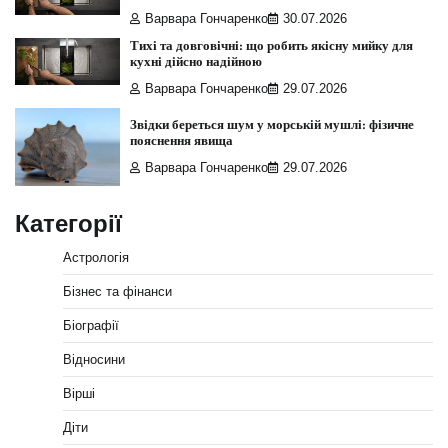
Варвара Гончаренко
30.07.2026
Тихі та довговічні: що робить якісну мийку для
кухні дійсно надійною
Варвара Гончаренко
29.07.2026
Звідки береться шум у морській мушлі: фізичне
пояснення явища
Варвара Гончаренко
29.07.2026
Категорії
Астрологія
Бізнес та фінанси
Біографії
Відносини
Вірші
Діти