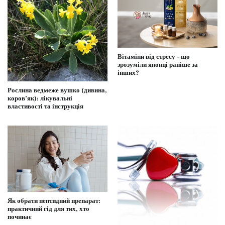
Вітаміни від стресу – що
зрозуміли японці раніше за
інших?
Рослина ведмеже вушко (дивина,
коров’як): лікувальні
властивості та інструкція
Як обрати пептидний препарат:
практичний гід для тих, хто
починає