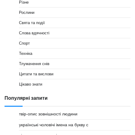
Різне
Рослини
Свята та події
Слова вдячності
Спорт
Техніка
Тлумачення снів
Цитати та вислови
Цікаво знати
Популярні запити
твір-опис зовнішності людини
українські чоловічі імена на букву с