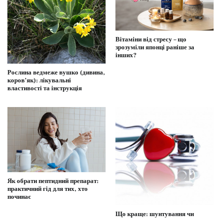
Вітаміни від стресу – що
зрозуміли японці раніше за
інших?
Рослина ведмеже вушко (дивина,
коров’як): лікувальні
властивості та інструкція
Як обрати пептидний препарат:
практичний гід для тих, хто
починає
Що краще: шунтування чи