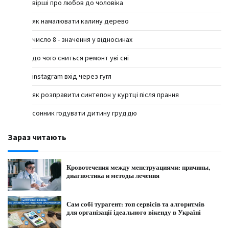
вірші про любов до чоловіка
як намалювати калину дерево
число 8 - значення у відносинах
до чого сниться ремонт уві сні
instagram вхід через гугл
як розправити синтепон у куртці після прання
сонник годувати дитину груддю
Зараз читають
Кровотечения между менструациями: причины,
диагностика и методы лечения
Сам собі турагент: топ сервісів та алгоритмів
для організації ідеального вікенду в Україні