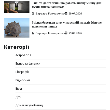
Тихі та довговічні: що робить якісну мийку для
кухні дійсно надійною
Варвара Гончаренко
29.07.2026
Звідки береться шум у морській мушлі: фізичне
пояснення явища
Варвара Гончаренко
29.07.2026
Категорії
Астрологія
Бізнес та фінанси
Біографії
Відносини
Вірші
Діти
Домашні улюбленці