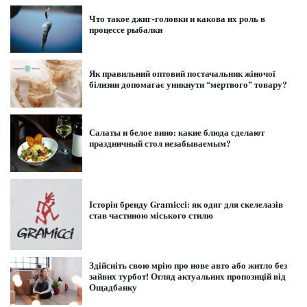
Что такое джиг-головки и какова их роль в
процессе рыбалки
Як правильний оптовий постачальник жіночої
білизни допомагає уникнути “мертвого” товару?
Салаты и белое вино: какие блюда сделают
праздничный стол незабываемым?
Історія бренду Gramicci: як одяг для скелелазів
став частиною міського стилю
Здійсніть свою мрію про нове авто або житло без
зайвих турбот! Огляд актуальних пропозицій від
Ощадбанку