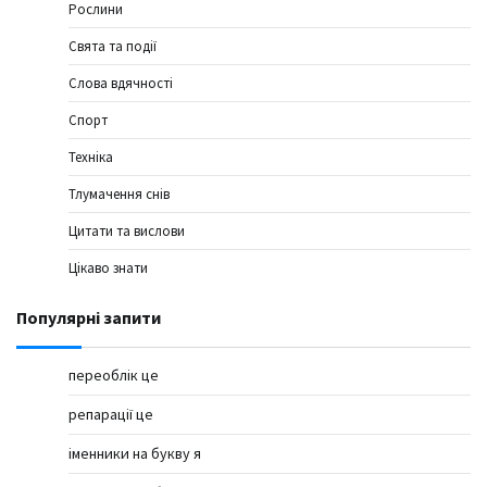
Рослини
Свята та події
Слова вдячності
Спорт
Техніка
Тлумачення снів
Цитати та вислови
Цікаво знати
Популярні запити
переоблік це
репарації це
іменники на букву я