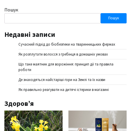
Пошук
Пошук
Недавні записи
Сучасний підхід до біобезпеки на тваринницьких фермах
Як розплутати волосся з гребінця в домашніх умовах
Що таке маятник для ворожіння: принцип дії та правила
роботи
Де знаходяться найстаріші гори на Землі та їх назви
Як правильно реагувати на дитячі істерики в магазині
Здоров’я