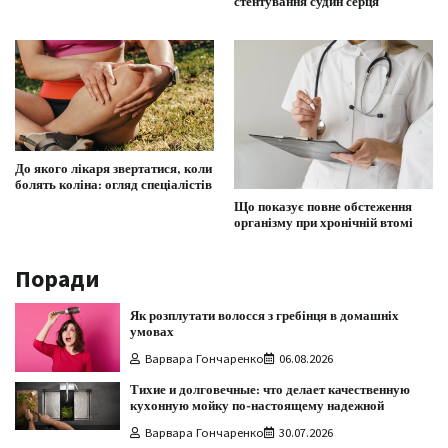
стентування судин серця
До якого лікаря звертатися, коли
болять коліна: огляд спеціалістів
Що показує повне обстеження
організму при хронічній втомі
Поради
Як розплутати волосся з гребінця в домашніх
умовах
Варвара Гончаренко
06.08.2026
Тихие и долговечные: что делает качественную
кухонную мойку по-настоящему надежной
Варвара Гончаренко
30.07.2026