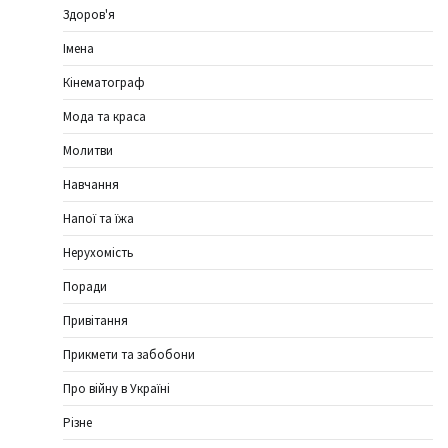
Здоров'я
Імена
Кінематограф
Мода та краса
Молитви
Навчання
Напої та їжа
Нерухомість
Поради
Привітання
Прикмети та забобони
Про війну в Україні
Різне