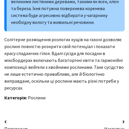
великими листяними деревами, такими як ясен, клен
та береза. Їхня потужна поверхнева коренева
система буде агресивно відбирати у чагарнику
необхідну вологу та живильні речовини.
Солітерне розміщення розлогих кущів на газоні дозволяє
рослині повністю розкрити свій потенціал і показати
красу спадаючих гілок. Вдалі сусіди для посадки в
міксбордерах включають багаторічні квіти та гармонійні
композиції вейгели з хвойними рослинами. Таке сусідство
не лише естетично привабливе, але й біологічно
виправдане, оскільки ці рослини мають різні потреби у
ресурсах.
Категорія:
Рослини
Навігація
Попередня:
Наступна: