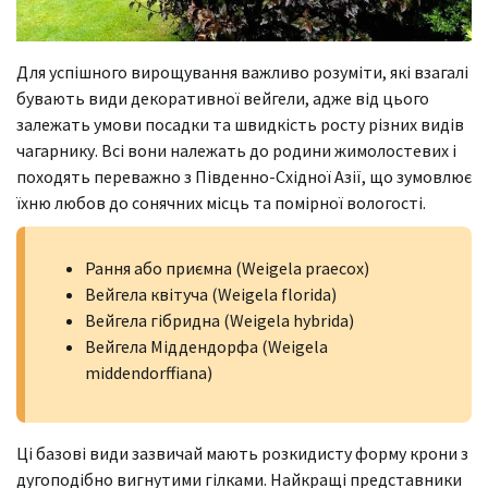
Для успішного вирощування важливо розуміти, які взагалі
бувають види декоративної вейгели, адже від цього
залежать умови посадки та швидкість росту різних видів
чагарнику. Всі вони належать до родини жимолостевих і
походять переважно з Південно-Східної Азії, що зумовлює
їхню любов до сонячних місць та помірної вологості.
Рання або приємна (Weigela praecox)
Вейгела квітуча (Weigela florida)
Вейгела гібридна (Weigela hybrida)
Вейгела Міддендорфа (Weigela
middendorffiana)
Ці базові види зазвичай мають розкидисту форму крони з
дугоподібно вигнутими гілками. Найкращі представники