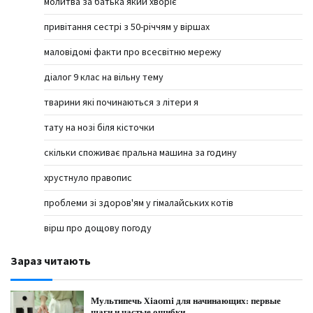
молитва за батька який хворіє
привітання сестрі з 50-річчям у віршах
маловідомі факти про всесвітню мережу
діалог 9 клас на вільну тему
тварини які починаються з літери я
тату на нозі біля кісточки
скільки споживає пральна машина за годину
хрустнуло правопис
проблеми зі здоров'ям у гімалайських котів
вірш про дощову погоду
Зараз читають
Мультипечь Xiaomi для начинающих: первые
шаги и частые ошибки