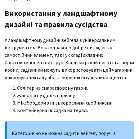
Використання у ландшафтному
дизайні та правила сусідства
У ландшафтному дизайні вейгела є універсальним
інструментом. Вона однаково добре виглядає як
самостійний елемент, так і у складі складних
багатокомпонентних груп. Завдяки різній висоті та формі
крони, садівники можуть використовувати цей чагарник
для зонування саду або створення візуальних акцентів.
Солітер на смарагдовому газоні.
Живопліт уздовж паркану.
Міксбордери з низькорослими хвойниками.
Контейнерна посадка на терасі.
Категорично не можна садити вейгелу поруч із