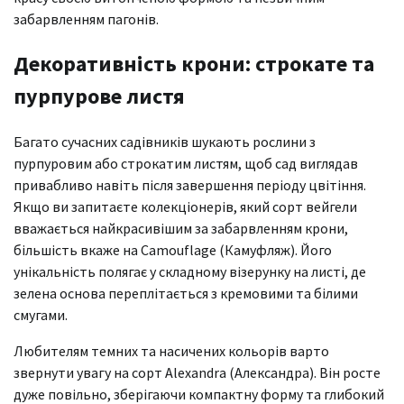
забарвленням пагонів.
Декоративність крони: строкате та
пурпурове листя
Багато сучасних садівників шукають рослини з
пурпуровим або строкатим листям, щоб сад виглядав
привабливо навіть після завершення періоду цвітіння.
Якщо ви запитаєте колекціонерів, який сорт вейгели
вважається найкрасивішим за забарвленням крони,
більшість вкаже на Camouflage (Камуфляж). Його
унікальність полягає у складному візерунку на листі, де
зелена основа переплітається з кремовими та білими
смугами.
Любителям темних та насичених кольорів варто
звернути увагу на сорт Alexandra (Александра). Він росте
дуже повільно, зберігаючи компактну форму та глибокий