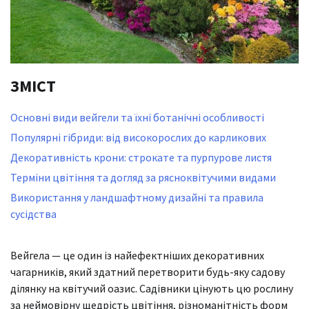
ЗМІСТ
Основні види вейгели та їхні ботанічні особливості
Популярні гібриди: від високорослих до карликових
Декоративність крони: строкате та пурпурове листя
Терміни цвітіння та догляд за рясноквітучими видами
Використання у ландшафтному дизайні та правила
сусідства
Вейгела — це один із найефектніших декоративних
чагарників, який здатний перетворити будь-яку садову
ділянку на квітучий оазис. Садівники цінують цю рослину
за неймовірну щедрість цвітіння, різноманітність форм