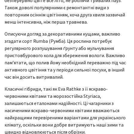
безперервно цвіте все літо, не роблячи тривалих пауз.
Також доволі популярними є ремонтантні види з
повторним осіннім цвітінням, хоча друга хвиля зазвичай
менш інтенсивна, ніж перша травнева.
Описуючи догляд за декоративними кущами, важливо
згадати сорт Rumba (Румба). Ця рослина потребує
регулярного розпушування ґрунту або мульчування
пристовбурового кола для збереження вологи. Важливо
пам’ятати, що полив йому необхідний переважно під час
активного цвітіння та у періоди сильної посухи, в інший
час він досить витривалий.
Класичні гібриди, такі як Eva Rathke з її яскраво-
червоними квітами та морозостійка Styriaca,
залишаються еталонами надійності. Ці чагарники з
насиченими яскраво-червоними квітами вважаються
найкращими перевіреними варіантами для українського
клімату, оскільки вони добре витримують наші зими та
швидко відновлюються після обрізки.