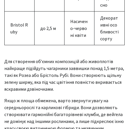
сно
Декорат
Насичен
Bristol R
ивні осо
до 2,5 м
о-черво
uby
бливості
ні квіти
сорту
Для створення об’ємних композицій або живоплотів
найкраще підійдуть чагарники заввишки понад 1,5 метра,
такі як Розеа або Брістоль Рубі. Вони створюють щільну
зелену ширму, яка під час цвітіння повністю вкривається
яскравими дзвіночками.
Якщо ж площа обмежена, варто звернути увагу на
середньорослі та карликові гібриди. Вони дозволяють
створювати гармонійні багаторівневі клумби, де вейгела
не домінує над іншими рослинами, а лише підкреслює їхню
красу своєю витонченою формою та незвичним