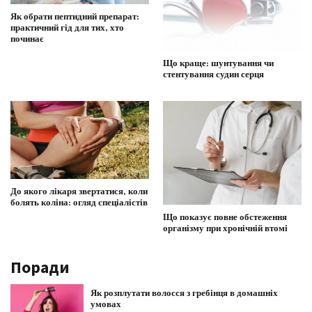
Як обрати пептидний препарат:
практичний гід для тих, хто
починає
Що краще: шунтування чи
стентування судин серця
До якого лікаря звертатися, коли
болять коліна: огляд спеціалістів
Що показує повне обстеження
організму при хронічній втомі
Поради
Як розплутати волосся з гребінця в домашніх
умовах