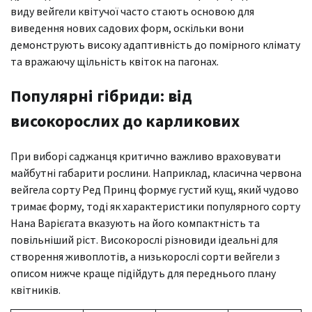
виду вейгели квітучої часто стають основою для
виведення нових садових форм, оскільки вони
демонструють високу адаптивність до помірного клімату
та вражаючу щільність квіток на пагонах.
Популярні гібриди: від
високорослих до карликових
При виборі саджанця критично важливо враховувати
майбутні габарити рослини. Наприклад, класична червона
вейгела сорту Ред Принц формує густий кущ, який чудово
тримає форму, тоді як характеристики популярного сорту
Нана Варієгата вказують на його компактність та
повільніший ріст. Високорослі різновиди ідеальні для
створення живоплотів, а низькорослі сорти вейгели з
описом нижче краще підійдуть для переднього плану
квітників.