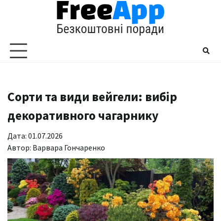
Перейти
до
вмісту
Сорти та види вейгели: вибір
декоративного чагарнику
Дата: 01.07.2026
Автор:
Варвара Гончаренко