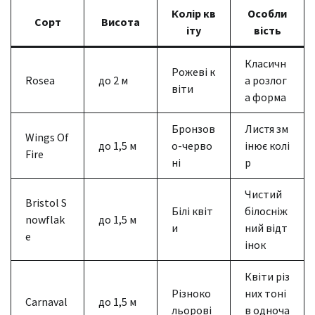
Колір кв
Особли
Сорт
Висота
іту
вість
Класичн
Рожеві к
Rosea
до 2 м
а розлог
віти
а форма
Бронзов
Листя зм
Wings Of
до 1,5 м
о-черво
інює колі
Fire
ні
р
Чистий
Bristol S
Білі квіт
білосніж
nowflak
до 1,5 м
и
ний відт
e
інок
Квіти різ
Різноко
них тоні
Carnaval
до 1,5 м
льорові
в одноча