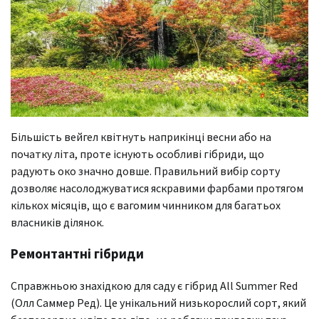
Більшість вейгел квітнуть наприкінці весни або на
початку літа, проте існують особливі гібриди, що
радують око значно довше. Правильний вибір сорту
дозволяє насолоджуватися яскравими фарбами протягом
кількох місяців, що є вагомим чинником для багатьох
власників ділянок.
Ремонтантні гібриди
Справжньою знахідкою для саду є гібрид All Summer Red
(Олл Саммер Ред). Це унікальний низькорослий сорт, який