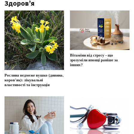
Здоров’я
Вітаміни від стресу – що
зрозуміли японці раніше за
інших?
Рослина ведмеже вушко (дивина,
коров’як): лікувальні
властивості та інструкція