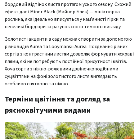
бордовий відтінок листя протягом усього сезону. Схожий
ефект дає і Minor Black (Майнор Блек) — мініатюрна
рослина, яка ідеально вписується у кам’янисті гірки та
невеликі бордюри за рахунок свого темного вигляду.
Золотисті акценти в саду можна створити за допомогою
різновидів Aurea та Looymansii Aurea. Поєднання різних
сортів з контрастним листям дозволяє формувати яскраві
плями, які не потребують постійної присутності квітів.
Хоча сорти з ніжно-рожевими дзвіночкоподібними
суцвіттями на фоні золотистого листя виглядають
особливо святково та ніжно.
Терміни цвітіння та догляд за
рясноквітучими видами