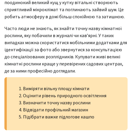
поодинокий великий кущ у кутку вітальні створюють
сприятливий мікроклімат та поглинають зайвий шум. Це
робить атмосферу в домі більш спокійною та затишною.
Часто люди не знають, як знайти точну назву кімнатної
рослини, яку побачили в журналі чи кав’ярні. У таких
випадках можна скористатися мобільними додатками для
ідентифікації за фото або звернутися за консультацією
до спеціалізованих розплідників. Купувати живі великі
кімнатні рослини краще у перевірених садових центрах,
де за ними професійно доглядали.
Виміряти вільну площу кімнати
Оцінити рівень природного освітлення
Визначити точну назву рослини
Відвідати профільний магазин
Підібрати важке підлогове кашпо