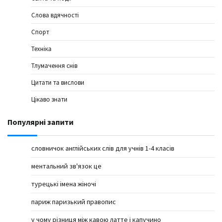
Слова вдячності
Спорт
Техніка
Тлумачення снів
Цитати та вислови
Цікаво знати
Популярні запити
словничок англійських слів для учнів 1-4 класів
ментальний зв'язок це
турецькі імена жіночі
париж паризький правопис
у чому різниця між кавою латте і капучино