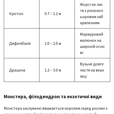
Жорстке лис
тя з різнокол
Кротон
0.7 – 1.2 м
ьоровим заб
арвленням
Мармуровий
малюнок на
Дифенбахія
1.0 – 2.0 м
широкій осно
ві
Вузьке довге
Драцена
1.2 – 3.0 м
листя на верх
івці
Монстера, філодендрон та екзотичні види
Монстера заслужено вважається королем серед рослин з