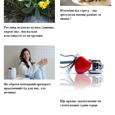
Вітаміни від стресу – що
зрозуміли японці раніше за
інших?
Рослина ведмеже вушко (дивина,
коров’як): лікувальні
властивості та інструкція
Як обрати пептидний препарат:
практичний гід для тих, хто
починає
Що краще: шунтування чи
стентування судин серця