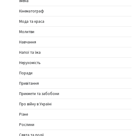
Імена
Кінематограф
Мода та краса
Молитви
Навчання
Напої та їжа
Нерухомість
Поради
Привітання
Прикмети та забобони
Про війну в Україні
Різне
Рослини
Свята та події