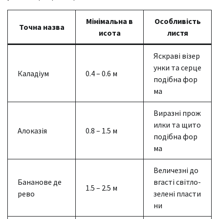
Мінімальна в
Особливість
Точна назва
исота
листя
Яскраві візер
унки та серце
Каладіум
0.4 – 0.6 м
подібна фор
ма
Виразні прож
илки та щито
Алоказія
0.8 – 1.5 м
подібна фор
ма
Величезні до
Бананове де
вгасті світло-
1.5 – 2.5 м
рево
зелені пласти
ни