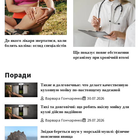
До якого лікаря звертатися, коли
болять коліна: огляд спеціалістів
Що показує повне обстеження
організму при хронічній втомі
Поради
Тихие и долговечные: что делает качественную
кухонную мойку по-настоящему надежной
Варвара Гончаренко
30.07.2026
Тихі та довговічні: що робить якісну мийку для
кухні дійсно надійною
Варвара Гончаренко
29.07.2026
Звідки береться шум у морській мушлі: фізичне
пояснення явища