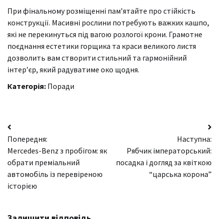
При фінальному розміщенні пам’ятайте про стійкість
конструкції. Масивні рослини потребують важких кашпо,
які не перекинуться під вагою розлогої крони. Грамотне
поєднання естетики горщика та краси великого листя
дозволить вам створити стильний та гармонійний
інтер’єр, який радуватиме око щодня.
Категорія:
Поради
Навігація
Попередня:
Наступна:
записів
Mercedes-Benz з пробігом: як
Рябчик імператорський:
обрати преміальний
посадка і догляд за квіткою
автомобіль із перевіреною
“царська корона”
історією
Залишити відповідь