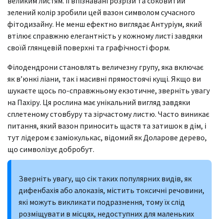
великим листям. Її впізнавані розрізи та соковитий
зелений колір зробили цей вазон символом сучасного
фітодизайну. Не менш ефектно виглядає Антуріум, який
втілює справжню елегантність у кожному листі завдяки
своїй глянцевій поверхні та графічності форм.
Філодендрони становлять величезну групу, яка включає
як в’юнкі ліани, так і масивні прямостоячі кущі. Якщо ви
шукаєте щось по-справжньому екзотичне, зверніть увагу
на Пахіру. Ця рослина має унікальний вигляд завдяки
сплетеному стовбуру та зірчастому листю. Часто виникає
питання, який вазон приносить щастя та затишок в дім, і
тут лідером є заміокулькас, відомий як Доларове дерево,
що символізує добробут.
Зверніть увагу, що сік таких популярних видів, як
дифенбахія або алоказія, містить токсичні речовини,
які можуть викликати подразнення, тому їх слід
розміщувати в місцях, недоступних для маленьких