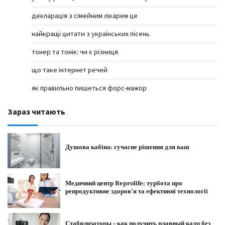
декларація з сімейним лікарем це
найкращі цитати з українських пісень
тонер та тонік: чи є різниця
що таке інтернет речей
як правильно пишеться форс-мажор
Зараз читають
Душова кабіна: сучасне рішення для ваш
Медичний центр Reprolife: турбота про
репродуктивне здоров’я та ефективні технології
Стабилизаторы – как получить плавный кадр без