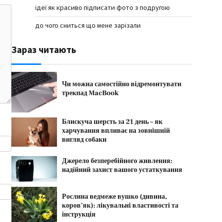
ідеї як красиво підписати фото з подругою
до чого сниться що мене зарізали
Зараз читають
Чи можна самостійно відремонтувати
трекпад MacBook
Блискуча шерсть за 21 день – як
харчування впливає на зовнішній
вигляд собаки
Джерело безперебійного живлення:
надійний захист вашого устаткування
Рослина ведмеже вушко (дивина,
коров’як): лікувальні властивості та
інструкція