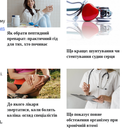
уму
ws
Як обрати пептидний
препарат: практичний гід
для тих, хто починає
Що краще: шунтування чи
стентування судин серця
і.
До якого лікаря
звертатися, коли болять
Що показує повне
коліна: огляд спеціалістів
обстеження організму при
д,
хронічній втомі