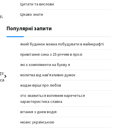
Цитати та вислови
Цікаво знати
у,
Популярні запити
який будинок можна побудувати в майнкрафті
привітання сина з 25-річчям в прозі
які є компліменти на букву я
gs:
молитва від нав'язливих думок
са
жадан вірші про любов
хто зважиться вогняним наречеться
характеристика славка
вітання з днем водія
нюанс українською