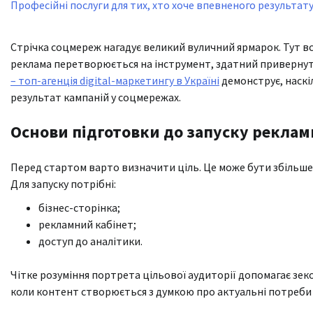
Професійні послуги для тих, хто хоче впевненого результат
Стрічка соцмереж нагадує великий вуличний ярмарок. Тут вс
реклама перетворюється на інструмент, здатний привернути
– топ-агенція digital-маркетингу в Україні
демонструє, наскі
результат кампаній у соцмережах.
Основи підготовки до запуску реклами
Перед стартом варто визначити ціль. Це може бути збільше
Для запуску потрібні:
бізнес-сторінка;
рекламний кабінет;
доступ до аналітики.
Чітке розуміння портрета цільової аудиторії допомагає зек
коли контент створюється з думкою про актуальні потреби 