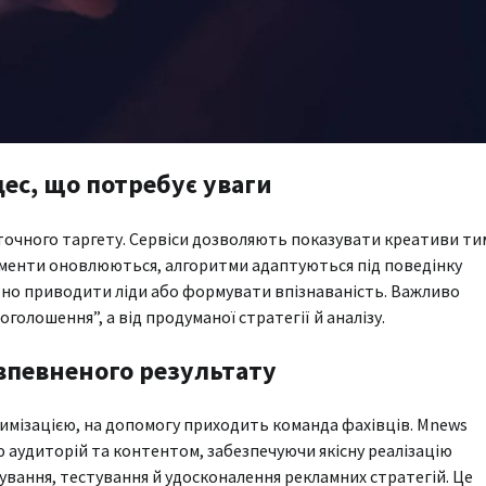
цес, що потребує уваги
точного таргету. Сервіси дозволяють показувати креативи ти
рументи оновлюються, алгоритми адаптуються під поведінку
льно приводити ліди або формувати впізнаваність. Важливо
оголошення”, а від продуманої стратегії й аналізу.
 впевненого результату
тимізацією, на допомогу приходить команда фахівців. Mnews
 аудиторій та контентом, забезпечуючи якісну реалізацію
ування, тестування й удосконалення рекламних стратегій. Це