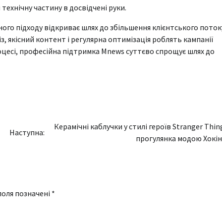
технічну частину в досвідчені руки.
ного підходу відкриває шлях до збільшення клієнтського поток
, якісний контент і регулярна оптимізація роблять кампанії
оцесі, професійна підтримка Mnews суттєво спрощує шлях до
Керамічні каблучки у стилі героїв Stranger Thin
Наступна:
прогулянка модою Хокін
поля позначені
*