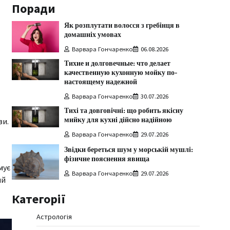
Поради
Як розплутати волосся з гребінця в
домашніх умовах
Варвара Гончаренко
06.08.2026
Тихие и долговечные: что делает
качественную кухонную мойку по-
настоящему надежной
Варвара Гончаренко
30.07.2026
Тихі та довговічні: що робить якісну
мийку для кухні дійсно надійною
зи.
Варвара Гончаренко
29.07.2026
Звідки береться шум у морській мушлі:
фізичне пояснення явища
мує
Варвара Гончаренко
29.07.2026
ий
Категорії
Астрологія