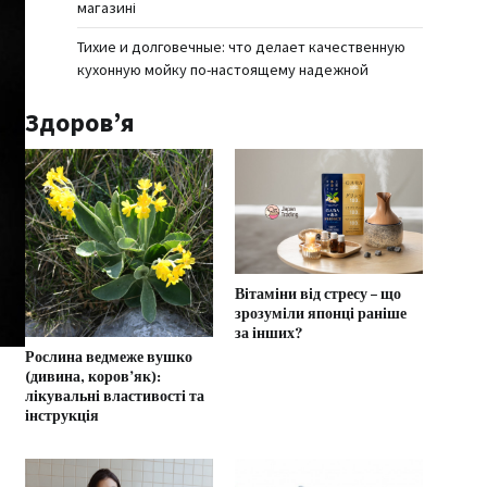
магазині
Тихие и долговечные: что делает качественную
кухонную мойку по-настоящему надежной
Здоров’я
Вітаміни від стресу – що
зрозуміли японці раніше
за інших?
Рослина ведмеже вушко
(дивина, коров’як):
лікувальні властивості та
інструкція