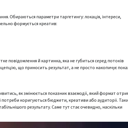
ння. Обираються параметри таргетингу: локація, інтереси,
лельно формується креатив:
ітке повідомлення й картинка, яка не губиться серед потоків
нцепцію, що приносить результат, а не просто накопичує пока
 дивитись, як змінюється показник взаємодії, який формат отри
азі потреби коригуються бюджети, креативи або аудиторії. Так
стабільнішого результату. Саме тут стає очевидно, наскільки