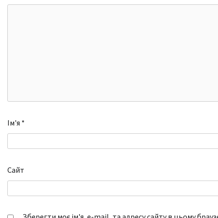
Ім'я
*
Сайт
Зберегти моє ім'я, e-mail, та адресу сайту в цьому брау