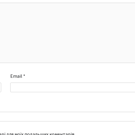
Email
*
зері для моїх подальших коментарів.