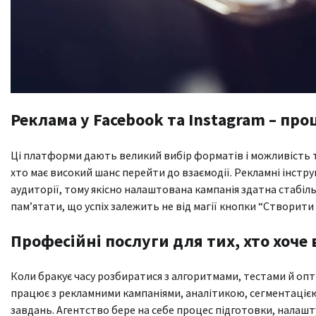
Реклама у Facebook та Instagram – про
Ці платформи дають великий вибір форматів і можливість 
хто має високий шанс перейти до взаємодії. Рекламні інст
аудиторії, тому якісно налаштована кампанія здатна стабі
пам’ятати, що успіх залежить не від магії кнопки “Створити 
Професійні послуги для тих, хто хоче
Коли бракує часу розбиратися з алгоритмами, тестами й оп
працює з рекламними кампаніями, аналітикою, сегментацією
завдань. Агентство бере на себе процес підготовки, налашт