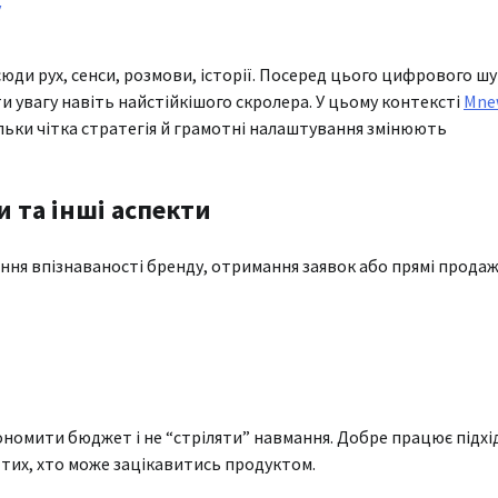
у
юди рух, сенси, розмови, історії. Посеред цього цифрового ш
 увагу навіть найстійкішого скролера. У цьому контексті
Mne
льки чітка стратегія й грамотні налаштування змінюють
 та інші аспекти
ння впізнаваності бренду, отримання заявок або прямі продаж
ономити бюджет і не “стріляти” навмання. Добре працює підхі
тих, хто може зацікавитись продуктом.