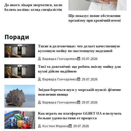
До якого лікаря звертатися, коли
болять коліна: огляд спеціалістів
Що показує повне обстеження
організму при хронічній втомі
Поради
Тихие и долговечные: что делает качественную
кухонную мойку по-настоящему надежной
Варвара Гончаренко
30.07.2026
Тихі та довговічні: що робить якісну мийку для
кухні дійсно надійною
Варвара Гончаренко
29.07.2026
Звідки береться шум у морській мушлі: фізичне
пояснення явища
Варвара Гончаренко
29.07.2026
Как играть на платформе GGBET UA и получать
больше удовольствия от процесса
Костюк Марина
29.07.2026