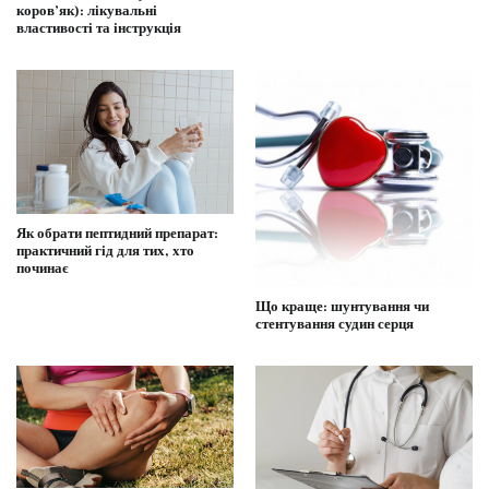
коров’як): лікувальні
властивості та інструкція
Як обрати пептидний препарат:
практичний гід для тих, хто
починає
Що краще: шунтування чи
стентування судин серця