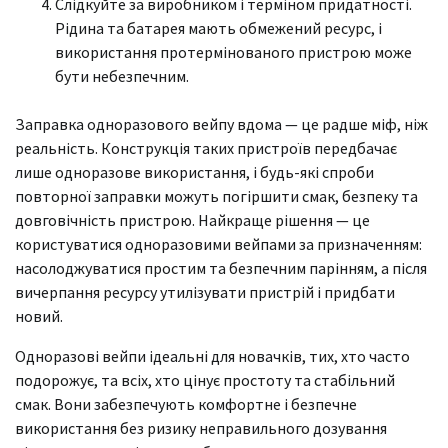
Слідкуйте за виробником і терміном придатності.
Рідина та батарея мають обмежений ресурс, і
використання протермінованого пристрою може
бути небезпечним.
Заправка одноразового вейпу вдома — це радше міф, ніж
реальність. Конструкція таких пристроїв передбачає
лише одноразове використання, і будь-які спроби
повторної заправки можуть погіршити смак, безпеку та
довговічність пристрою. Найкраще рішення — це
користуватися одноразовими вейпами за призначенням:
насолоджуватися простим та безпечним парінням, а після
вичерпання ресурсу утилізувати пристрій і придбати
новий.
Одноразові вейпи ідеальні для новачків, тих, хто часто
подорожує, та всіх, хто цінує простоту та стабільний
смак. Вони забезпечують комфортне і безпечне
використання без ризику неправильного дозування