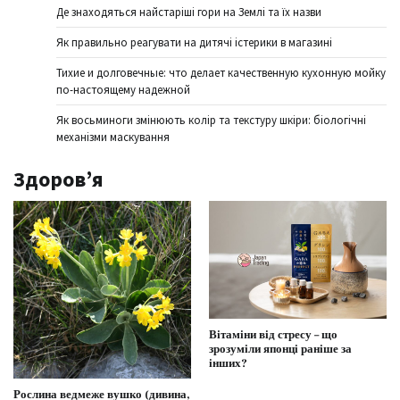
Де знаходяться найстаріші гори на Землі та їх назви
Як правильно реагувати на дитячі істерики в магазині
Тихие и долговечные: что делает качественную кухонную мойку
по-настоящему надежной
Як восьминоги змінюють колір та текстуру шкіри: біологічні
механізми маскування
Здоров’я
Вітаміни від стресу – що
зрозуміли японці раніше за
інших?
Рослина ведмеже вушко (дивина,