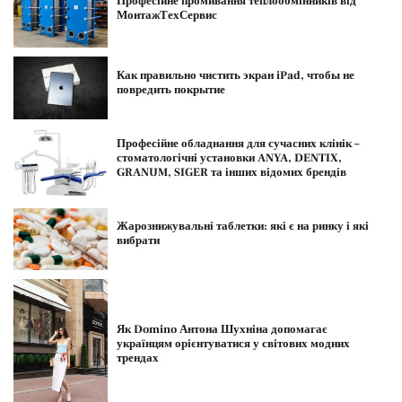
Професійне промивання теплообмінників від
МонтажТехСервис
Как правильно чистить экран iPad, чтобы не
повредить покрытие
Професійне обладнання для сучасних клінік –
стоматологічні установки ANYA, DENTIX,
GRANUM, SIGER та інших відомих брендів
Жарознижувальні таблетки: які є на ринку і які
вибрати
Як Domino Антона Шухніна допомагає
українцям орієнтуватися у світових модних
трендах