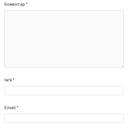
Коментар
*
Ім'я
*
Email
*