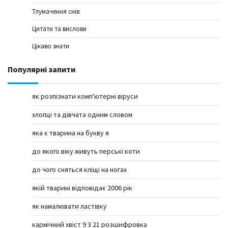
Тлумачення снів
Цитати та вислови
Цікаво знати
Популярні запити
як розпізнати комп'ютерні віруси
хлопці та дівчата одним словом
яка є тварина на букву я
до якого віку живуть перські коти
до чого сняться кліщі на ногах
якій тварині відповідає 2006 рік
як намалювати ластівку
кармічний хвіст 9 3 21 розшифровка