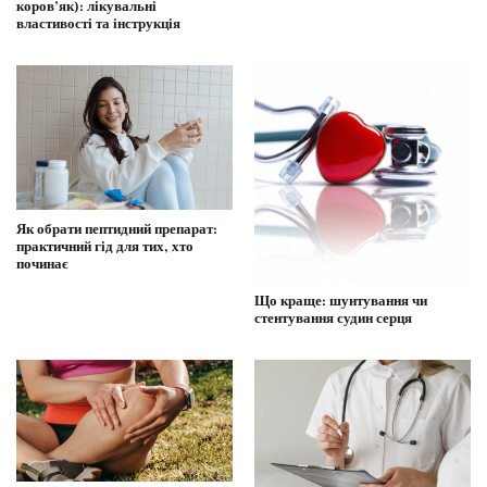
коров’як): лікувальні
властивості та інструкція
Як обрати пептидний препарат:
практичний гід для тих, хто
починає
Що краще: шунтування чи
стентування судин серця