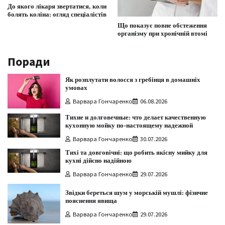
До якого лікаря звертатися, коли
болять коліна: огляд спеціалістів
Що показує повне обстеження
організму при хронічній втомі
Поради
Як розплутати волосся з гребінця в домашніх
умовах
Варвара Гончаренко
06.08.2026
Тихие и долговечные: что делает качественную
кухонную мойку по-настоящему надежной
Варвара Гончаренко
30.07.2026
Тихі та довговічні: що робить якісну мийку для
кухні дійсно надійною
Варвара Гончаренко
29.07.2026
Звідки береться шум у морській мушлі: фізичне
пояснення явища
Варвара Гончаренко
29.07.2026