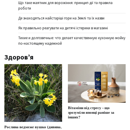
Що таке маятник для ворожіння: принцип дії та правила
роботи
Де знаходяться найстаріші гори на Землі та їх назви
Як правильно реагувати на дитячі істерики в магазині
Тихие и долговечные: что делает качественную кухонную мойку
по-настоящему надежной
Здоров’я
Вітаміни від стресу – що
зрозуміли японці раніше за
інших?
Рослина ведмеже вушко (дивина,