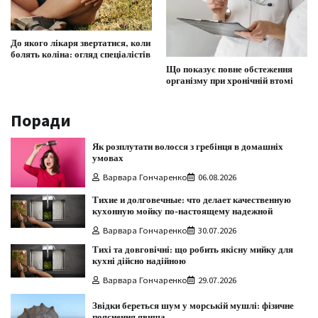
До якого лікаря звертатися, коли
болять коліна: огляд спеціалістів
Що показує повне обстеження
організму при хронічній втомі
Поради
Як розплутати волосся з гребінця в домашніх
умовах
Варвара Гончаренко
06.08.2026
Тихие и долговечные: что делает качественную
кухонную мойку по-настоящему надежной
Варвара Гончаренко
30.07.2026
Тихі та довговічні: що робить якісну мийку для
кухні дійсно надійною
Варвара Гончаренко
29.07.2026
Звідки береться шум у морській мушлі: фізичне
пояснення явища