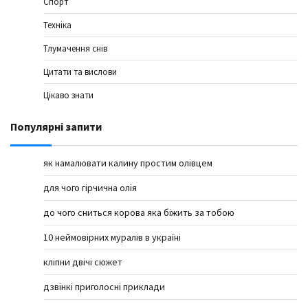
Спорт
Техніка
Тлумачення снів
Цитати та вислови
Цікаво знати
Популярні запити
як намалювати калину простим олівцем
для чого гірчична олія
до чого сниться корова яка біжить за тобою
10 неймовірних муралів в україні
кліпни двічі сюжет
дзвінкі приголосні приклади