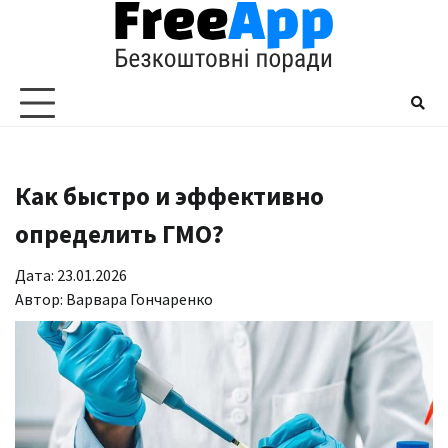
Перейти
до
вмісту
Как быстро и эффективно
определить ГМО?
Дата: 23.01.2026
Автор:
Варвара Гончаренко