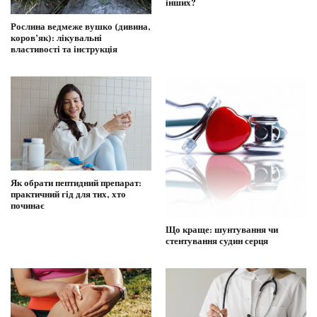
інших?
Рослина ведмеже вушко (дивина,
коров’як): лікувальні
властивості та інструкція
Як обрати пептидний препарат:
практичний гід для тих, хто
починає
Що краще: шунтування чи
стентування судин серця