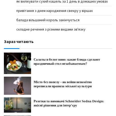
як вилікувати сухий кашель за 1 день в домашніх умовах
привітання з днем народження свекру у віршах
балада вільшаний король закінчується
складне речення з різними видами зв'язку
Зараз читають
Салаты и белое вино: какие блюда сделают
праздничный стол незабываемым?
Місто без попелу – як вейпи непомітно
переписали правила міської культури
Розетки та вимикачі Schneider Sedna Design:
якісні рішення для інтер’єру