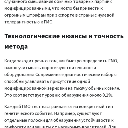
случайного смешивания обычных товарных партий с
модифицированными, что могло бы привести к
огромным штрафам при экспорте в страны с нулевой
толерантностью к ГМО.
Технологические нюансы и точность
метода
Когда заходит речь о том, как быстро определить ГМО,
важно учитывать пороги чувствительности
оборудования. Современные диагностические наборы
способны улавливать присутствие одной
модифицированной зерновки на тысячу обычных семян.
Это соответствует уровню обнаружения около 0,1%.
Каждый ГМО тест настраивается на конкретный тип
генетического события. Например, существуют
отдельные полоски для обнаружения устойчивости к
глифосату или защиты от насекомых-вредителей. Для