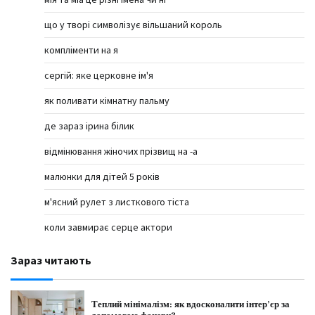
що у творі символізує вільшаний король
компліменти на я
сергій: яке церковне ім'я
як поливати кімнатну пальму
де зараз ірина білик
відмінювання жіночих прізвищ на -а
малюнки для дітей 5 років
м'ясний рулет з листкового тіста
коли завмирає серце актори
Зараз читають
Теплий мінімалізм: як вдосконалити інтер’єр за