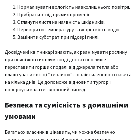
Нормалізувати вологість навколишнього повітря.
Прибрати з-під прямих променів.
Оглянути листя на наявність шкідників.
Перевірити температуру та жорсткість води.
Замінити субстрат при підозрі гнилі.
Досвідчені квітникарі знають, як реанімувати рослину
при появі жовтих плям: іноді достатньо лише
переставити горщик подалі від джерела тепла або
влаштувати квітці “теплицю” з поліетиленового пакета
на кілька днів. Це допоможе відновити тургор і
повернути калатеї здоровий вигляд.
Безпека та сумісність з домашніми
умовами
Багатьох власників цікавить, чи можна безпечно
тримати калатею вдома. Відповідь однозначно