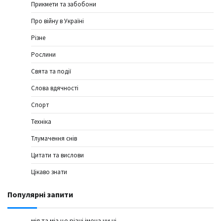
Прикмети та забобони
Про війну в Україні
Різне
Рослини
Свята та події
Слова вдячності
Спорт
Техніка
Тлумачення снів
Цитати та вислови
Цікаво знати
Популярні запити
мія та міа це різні імена чи ні