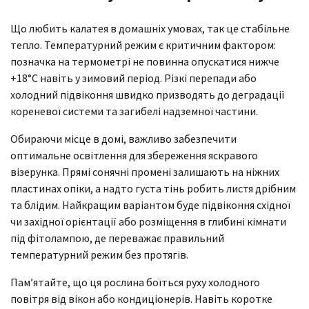
Що любить калатея в домашніх умовах, так це стабільне
тепло. Температурний режим є критичним фактором:
позначка на термометрі не повинна опускатися нижче
+18°С навіть у зимовий період. Різкі перепади або
холодний підвіконня швидко призводять до деградації
кореневої системи та загибелі надземної частини.
Обираючи місце в домі, важливо забезпечити
оптимальне освітлення для збереження яскравого
візерунка. Прямі сонячні промені залишають на ніжних
пластинах опіки, а надто густа тінь робить листя дрібним
та блідим. Найкращим варіантом буде підвіконня східної
чи західної орієнтації або розміщення в глибині кімнати
під фітолампою, де переважає правильний
температурний режим без протягів.
Пам’ятайте, що ця рослина боїться руху холодного
повітря від вікон або кондиціонерів. Навіть коротке