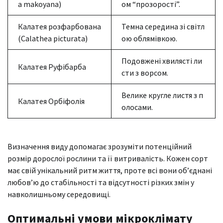
a makoyana)
ом “прозорості”.
Калатея розфарбована
Темна середина зі світл
(Calathea picturata)
ою облямівкою.
Подовжені хвилясті ли
Калатея Руфібарба
сти з ворсом.
Велике кругле листя з п
Калатея Орбіфолія
олосами.
Визначення виду допомагає зрозуміти потенційний
розмір дорослої рослини та її витривалість. Кожен сорт
має свій унікальний ритм життя, проте всі вони об’єднані
любов’ю до стабільності та відсутності різких змін у
навколишньому середовищі.
Оптимальні умови мікроклімату