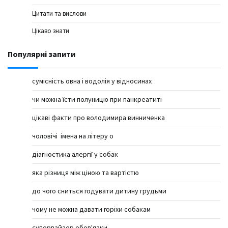
Цитати та вислови
Цікаво знати
Популярні запити
сумісність овна і водолія у відносинах
чи можна їсти полуницю при панкреатиті
цікаві факти про володимира винниченка
чоловічі імена на літеру о
діагностика алергії у собак
яка різниця між ціною та вартістю
до чого сниться годувати дитину грудьми
чому не можна давати горіхи собакам
супервайзер обов'язки