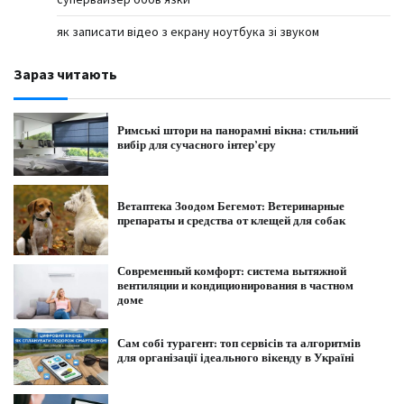
як записати відео з екрану ноутбука зі звуком
Зараз читають
Римські штори на панорамні вікна: стильний
вибір для сучасного інтер’єру
Ветаптека Зоодом Бегемот: Ветеринарные
препараты и средства от клещей для собак
Современный комфорт: система вытяжной
вентиляции и кондиционирования в частном
доме
Сам собі турагент: топ сервісів та алгоритмів
для організації ідеального вікенду в Україні