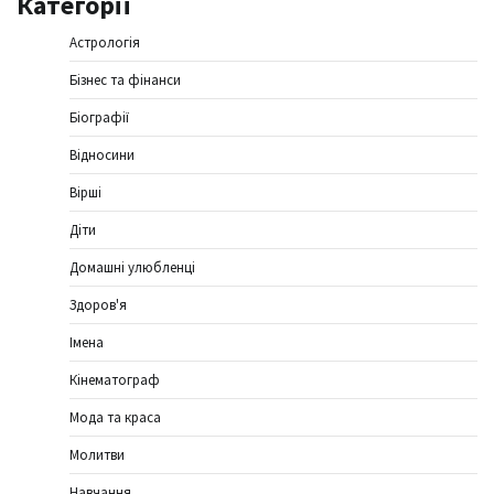
Категорії
Астрологія
Бізнес та фінанси
Біографії
Відносини
Вірші
Діти
Домашні улюбленці
Здоров'я
Імена
Кінематограф
Мода та краса
Молитви
Навчання