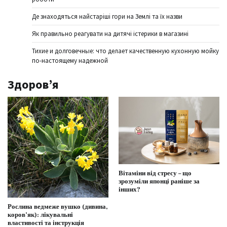
Де знаходяться найстаріші гори на Землі та їх назви
Як правильно реагувати на дитячі істерики в магазині
Тихие и долговечные: что делает качественную кухонную мойку
по-настоящему надежной
Здоров’я
Вітаміни від стресу – що
зрозуміли японці раніше за
інших?
Рослина ведмеже вушко (дивина,
коров’як): лікувальні
властивості та інструкція