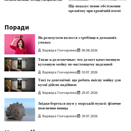
Що показує повне обстеження
організму при хронічній втомі
Поради
Як розплутати волосся з гребінця в домашніх
умовах
Варвара Гончаренко
06.08.2026
Тихие и долговечные: что делает качественную
кухонную мойку по-настоящему надежной
Варвара Гончаренко
30.07.2026
Тихі та довговічні: що робить якісну мийку для
кухні дійсно надійною
Варвара Гончаренко
29.07.2026
Звідки береться шум у морській мушлі: фізичне
пояснення явища
Варвара Гончаренко
29.07.2026