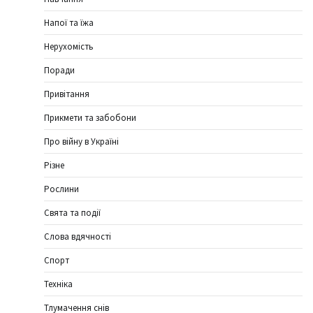
Напої та їжа
Нерухомість
Поради
Привітання
Прикмети та забобони
Про війну в Україні
Різне
Рослини
Свята та події
Слова вдячності
Спорт
Техніка
Тлумачення снів