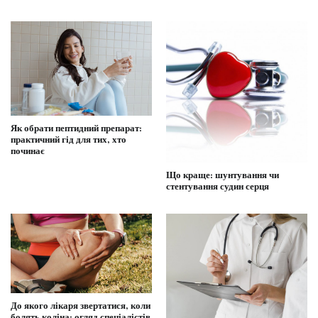
Як обрати пептидний препарат:
практичний гід для тих, хто
починає
Що краще: шунтування чи
стентування судин серця
До якого лікаря звертатися, коли
болять коліна: огляд спеціалістів