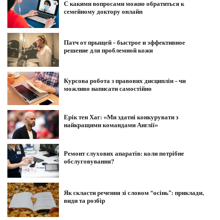
С какими вопросами можно обратиться к
семейному доктору онлайн
Патч от прыщей – быстрое и эффективное
решение для проблемной кожи
Курсова робота з правових дисциплін – чи
можливо написати самостійно
Ерік тен Хаг: «Ми здатні конкурувати з
найкращими командами Англії»
Ремонт слухових апаратів: коли потрібне
обслуговування?
Як скласти речення зі словом “осінь”: приклади,
види та розбір