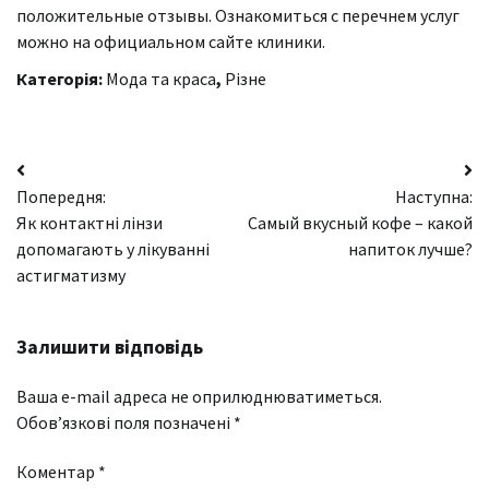
положительные отзывы. Ознакомиться с перечнем услуг
можно на официальном сайте клиники.
Категорія:
Мода та краса
,
Різне
Навігація
Попередня:
Наступна:
записів
Як контактні лінзи
Самый вкусный кофе – какой
допомагають у лікуванні
напиток лучше?
астигматизму
Залишити відповідь
Ваша e-mail адреса не оприлюднюватиметься.
Обов’язкові поля позначені
*
Коментар
*