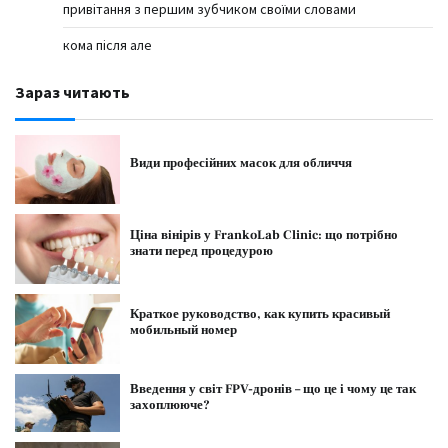
привітання з першим зубчиком своїми словами
кома після але
Зараз читають
Види професійних масок для обличчя
Ціна вінірів у FrankoLab Clinic: що потрібно
знати перед процедурою
Краткое руководство, как купить красивый
мобильный номер
Введення у світ FPV-дронів – що це і чому це так
захоплююче?