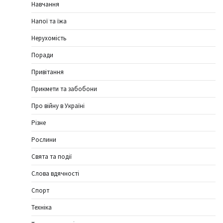
Навчання
Напої та їжа
Нерухомість
Поради
Привітання
Прикмети та забобони
Про війну в Україні
Різне
Рослини
Свята та події
Слова вдячності
Спорт
Техніка