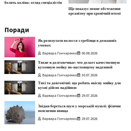
болять коліна: огляд спеціалістів
Що показує повне обстеження
організму при хронічній втомі
Поради
Як розплутати волосся з гребінця в домашніх
умовах
Варвара Гончаренко
06.08.2026
Тихие и долговечные: что делает качественную
кухонную мойку по-настоящему надежной
Варвара Гончаренко
30.07.2026
Тихі та довговічні: що робить якісну мийку для
кухні дійсно надійною
Варвара Гончаренко
29.07.2026
Звідки береться шум у морській мушлі: фізичне
пояснення явища
Варвара Гончаренко
29.07.2026