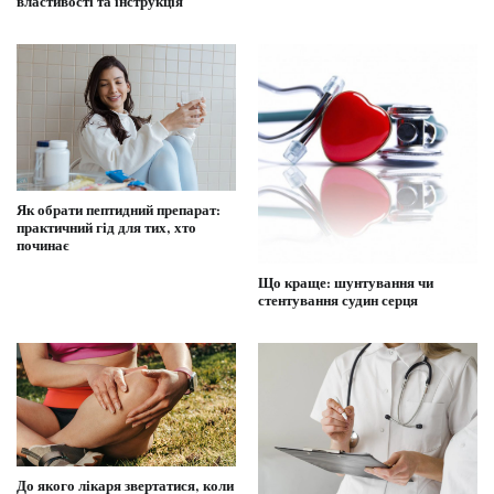
властивості та інструкція
Як обрати пептидний препарат:
практичний гід для тих, хто
починає
Що краще: шунтування чи
стентування судин серця
До якого лікаря звертатися, коли