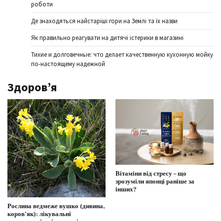
роботи
Де знаходяться найстаріші гори на Землі та їх назви
Як правильно реагувати на дитячі істерики в магазині
Тихие и долговечные: что делает качественную кухонную мойку
по-настоящему надежной
Здоров’я
Вітаміни від стресу – що
зрозуміли японці раніше за
інших?
Рослина ведмеже вушко (дивина,
коров’як): лікувальні