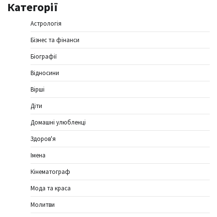
Категорії
Астрологія
Бізнес та фінанси
Біографії
Відносини
Вірші
Діти
Домашні улюбленці
Здоров'я
Імена
Кінематограф
Мода та краса
Молитви