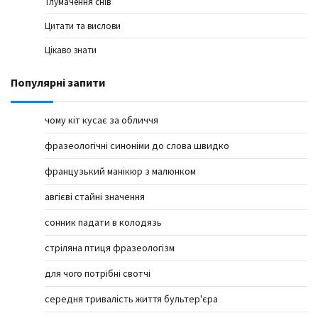
Тлумачення снів
Цитати та вислови
Цікаво знати
Популярні запити
чому кіт кусає за обличчя
фразеологічні синоніми до слова швидко
французький манікюр з малюнком
авгієві стайні значення
сонник падати в колодязь
стріляна птиця фразеологізм
для чого потрібні свотчі
середня тривалість життя бультер'єра