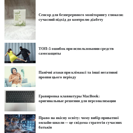
Сенсор для безперервного моніторингу глюкози:
сучасний підхід до контролю діабету
ТОП-5 ошибок при использовании средств
самозащиты
Панічні атаки при клімаксі та інші негативні
прояви цього періоду
Гравировка клавиатуры MacBook:
оригинальные решения для персонализации
Право на якісну освіту: чому вибір приватної
онлайн-школи — це свідома стратегія сучасних
батьків