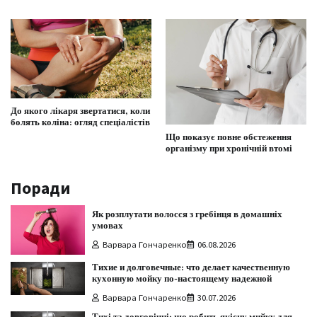
До якого лікаря звертатися, коли
болять коліна: огляд спеціалістів
Що показує повне обстеження
організму при хронічній втомі
Поради
Як розплутати волосся з гребінця в домашніх
умовах
Варвара Гончаренко
06.08.2026
Тихие и долговечные: что делает качественную
кухонную мойку по-настоящему надежной
Варвара Гончаренко
30.07.2026
Тихі та довговічні: що робить якісну мийку для