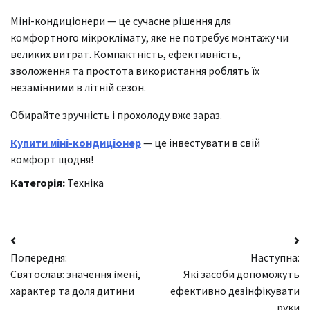
Міні-кондиціонери — це сучасне рішення для
комфортного мікроклімату, яке не потребує монтажу чи
великих витрат. Компактність, ефективність,
зволоження та простота використання роблять їх
незамінними в літній сезон.
Обирайте зручність і прохолоду вже зараз.
Купити міні-кондиціонер
— це інвестувати в свій
комфорт щодня!
Категорія:
Техніка
Навігація
Попередня:
Наступна:
записів
Святослав: значення імені,
Які засоби допоможуть
характер та доля дитини
ефективно дезінфікувати
руки