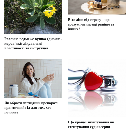
Вітаміни від стресу – що
зрозуміли японці раніше за
інших?
Рослина ведмеже вушко (дивина,
коров’як): лікувальні
властивості та інструкція
Як обрати пептидний препарат:
практичний гід для тих, хто
починає
Що краще: шунтування чи
стентування судин серця