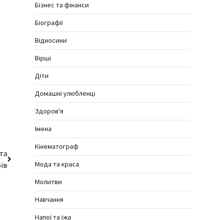
Бізнес та фінанси
Біографії
Відносини
Вірші
Діти
Домашні улюбленці
Здоров'я
Імена
Кінематограф
 та
Мода та краса
ів
Молитви
Навчання
Напої та їжа