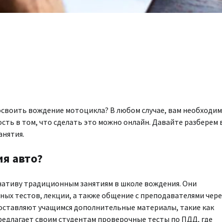
освоить вождение мотоцикла? В любом случае, вам необходи
сть в том, что сделать это можно онлайн. Давайте разберем 
анятия.
я авто?
ативу традиционным занятиям в школе вождения. Они
х тестов, лекции, а также общение с преподавателями чере
оставляют учащимся дополнительные материалы, такие как
редлагает своим студентам проверочные тесты по ПДД, где