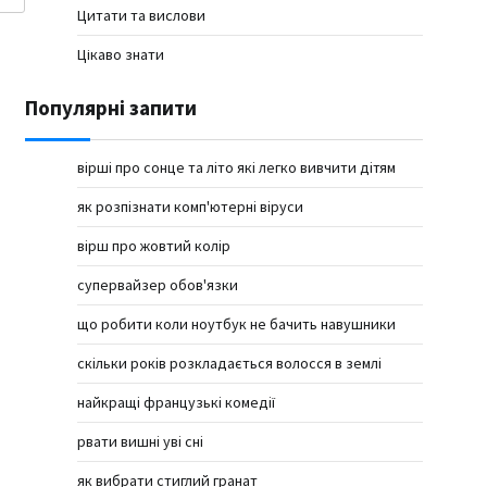
Цитати та вислови
Цікаво знати
Популярні запити
вірші про сонце та літо які легко вивчити дітям
як розпізнати комп'ютерні віруси
вірш про жовтий колір
супервайзер обов'язки
що робити коли ноутбук не бачить навушники
скільки років розкладається волосся в землі
найкращі французькі комедії
рвати вишні уві сні
як вибрати стиглий гранат