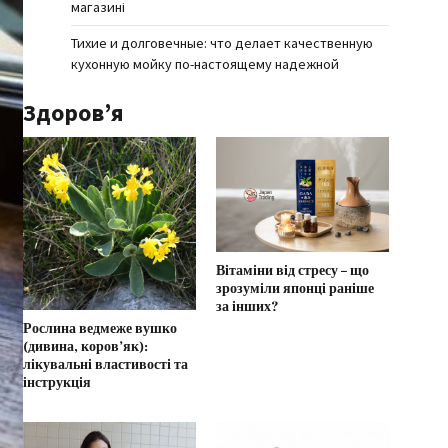
магазині
Тихие и долговечные: что делает качественную
кухонную мойку по-настоящему надежной
Здоров’я
Вітаміни від стресу – що
зрозуміли японці раніше
за інших?
Рослина ведмеже вушко
(дивина, коров’як):
лікувальні властивості та
інструкція