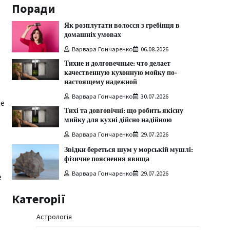
Поради
Як розплутати волосся з гребінця в
домашніх умовах
Варвара Гончаренко
06.08.2026
Тихие и долговечные: что делает
качественную кухонную мойку по-
настоящему надежной
Варвара Гончаренко
30.07.2026
ие
Тихі та довговічні: що робить якісну
мийку для кухні дійсно надійною
Варвара Гончаренко
29.07.2026
Звідки береться шум у морській мушлі:
фізичне пояснення явища
Варвара Гончаренко
29.07.2026
е
Категорії
Астрологія