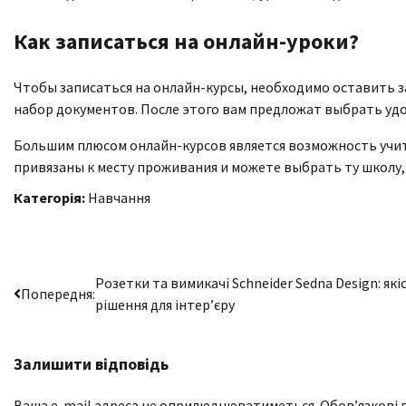
Как записаться на онлайн-уроки?
Чтобы записаться на онлайн-курсы, необходимо оставить 
набор документов. После этого вам предложат выбрать удо
Большим плюсом онлайн-курсов является возможность учить
привязаны к месту проживания и можете выбрать ту школу,
Категорія:
Навчання
Навігація
Розетки та вимикачі Schneider Sedna Design: якіс
Попередня:
рішення для інтер’єру
записів
Залишити відповідь
Ваша e-mail адреса не оприлюднюватиметься.
Обов’язкові 