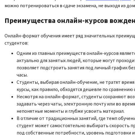
можно потренироваться в сдаче экзамена, не выходя из дом
Преимущества онлайн-курсов вожде
Онлайн-формат обучения имеет ряд значительных преимущ
студентов:
Одним из главных преимуществ онлайн-курсов являетс
актуально для занятых людей, которые могут проходи
позволяет подстроить занятия под личный график бе
часы.
Студенты, выбирая онлайн-обучение, не тратят время 
курсы, как правило, обходятся дешевле по сравнению 
Несмотря на онлайн-формат, студенты сохраняют во
задавать через чаты, электронную почту или во вре
непонятные моменты и глубже усвоить материал.
В отличие от традиционных занятий, где темп обучени
студент может самостоятельно выбирать скорость п
под собственные потребности, уровень подготовки и