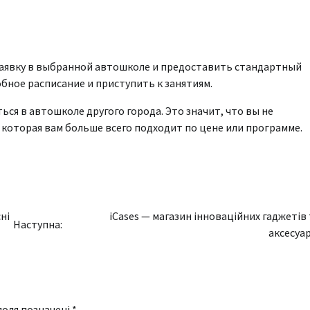
заявку в выбранной автошколе и предоставить стандартный
бное расписание и приступить к занятиям.
ся в автошколе другого города. Это значит, что вы не
 которая вам больше всего подходит по цене или программе.
ні
iCases — магазин інноваційних гаджетів
Наступна:
аксесуар
поля позначені
*