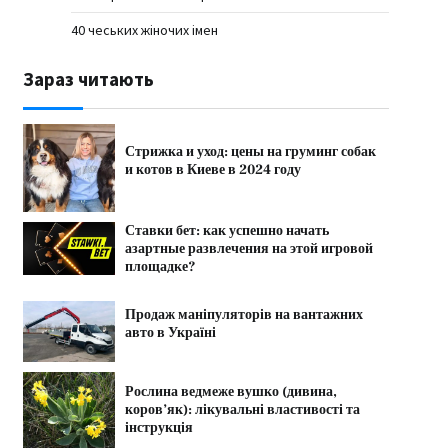
40 чеських жіночих імен
Зараз читають
Стрижка и уход: цены на груминг собак
и котов в Киеве в 2024 году
Ставки бет: как успешно начать
азартные развлечения на этой игровой
площадке?
Продаж маніпуляторів на вантажних
авто в Україні
Рослина ведмеже вушко (дивина,
коров’як): лікувальні властивості та
інструкція