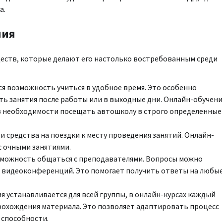
а.
ния
еств, которые делают его настолько востребованным среди
я возможность учиться в удобное время. Это особенно
ть занятия после работы или в выходные дни. Онлайн-обучен
з необходимости посещать автошколу в строго определенные
и средства на поездки к месту проведения занятий. Онлайн-
с очными занятиями.
зможность общаться с преподавателями. Вопросы можно
мя видеоконференций. Это помогает получить ответы на любы
я устанавливается для всей группы, в онлайн-курсах каждый
рохождения материала. Это позволяет адаптировать процесс
 способности.