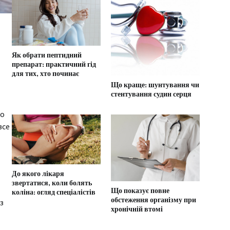
Як обрати пептидний
препарат: практичний гід
для тих, хто починає
Що краще: шунтування чи
стентування судин серця
мо
все
До якого лікаря
звертатися, коли болять
Що показує повне
коліна: огляд спеціалістів
обстеження організму при
з
хронічній втомі