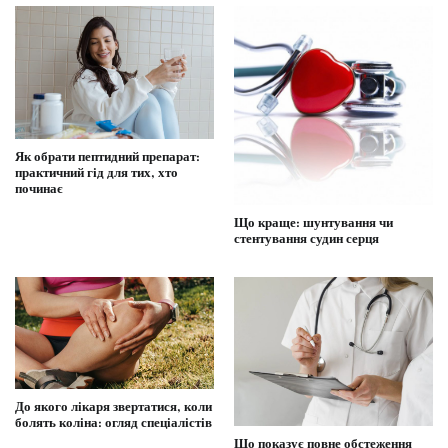
Як обрати пептидний препарат:
практичний гід для тих, хто
починає
Що краще: шунтування чи
стентування судин серця
До якого лікаря звертатися, коли
болять коліна: огляд спеціалістів
Що показує повне обстеження