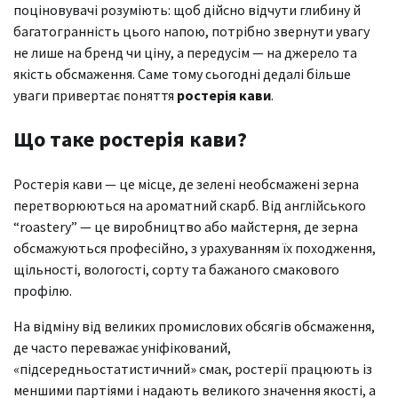
поціновувачі розуміють: щоб дійсно відчути глибину й
багатогранність цього напою, потрібно звернути увагу
не лише на бренд чи ціну, а передусім — на джерело та
якість обсмаження. Саме тому сьогодні дедалі більше
уваги привертає поняття
ростерія кави
.
Що таке ростерія кави?
Ростерія кави — це місце, де зелені необсмажені зерна
перетворюються на ароматний скарб. Від англійського
“roastery” — це виробництво або майстерня, де зерна
обсмажуються професійно, з урахуванням їх походження,
щільності, вологості, сорту та бажаного смакового
профілю.
На відміну від великих промислових обсягів обсмаження,
де часто переважає уніфікований,
«підсередньостатистичний» смак, ростерії працюють із
меншими партіями і надають великого значення якості, а