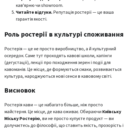
кав’ярню чи showroom.
Читайте відгуки.
Репутація ростерії — це ваша
гарантія якості.
Роль ростерії в культурі споживання
Ростерія — це не просто виробництво, а й культурний
осередок. Саме тут проходять кавові школи, капінги
(дегустації), лекції про походження зерен і події для
кавоманів. Це місце, де формуються смаки, розвивається
культура, народжуються нові сенси в кавовому світі.
Висновок
Ростерія кави — це набагато більше, ніж просто
майстерня. Це місце, де кава оживає. Обираючи
Київську
Міську Ростерію
, ви не просто купуєте продукт — ви
долучаєтесь до філософії, що ставить якість, прозорість і