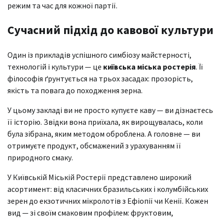
режим та час для кожної партії.
Сучасний підхід до кавової культури
Один із прикладів успішного симбіозу майстерності,
технологій і культури — це
київська міська ростерія
. Її
філософія ґрунтується на трьох засадах: прозорість,
якість та повага до походження зерна.
У цьому закладі ви не просто купуєте каву — ви дізнаєтесь
її історію. Звідки вона приїхала, як вирощувалась, коли
була зібрана, яким методом оброблена. А головне — ви
отримуєте продукт, обсмажений з урахуванням її
природного смаку.
У Київській Міській Ростерії представлено широкий
асортимент: від класичних бразильських і колумбійських
зерен до екзотичних мікролотів з Ефіопії чи Кенії. Кожен
вид — зі своїм смаковим профілем: фруктовим,