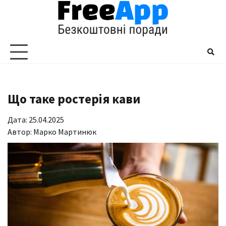
Перейти
до
вмісту
Що таке ростерія кави
Дата: 25.04.2025
Автор:
Марко Мартинюк