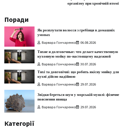
організму при хронічній втомі
Поради
Як розплутати волосся з гребінця в домашніх
умовах
Варвара Гончаренко
06.08.2026
Тихие и долговечные: что делает качественную
кухонную мойку по-настоящему надежной
Варвара Гончаренко
30.07.2026
Тихі та довговічні: що робить якісну мийку для
кухні дійсно надійною
Варвара Гончаренко
29.07.2026
Звідки береться шум у морській мушлі: фізичне
пояснення явища
Варвара Гончаренко
29.07.2026
Категорії