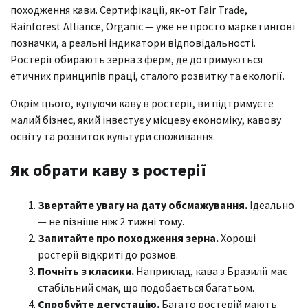
походження кави. Сертифікації, як-от Fair Trade,
Rainforest Alliance, Organic — уже не просто маркетингові
позначки, а реальні індикатори відповідальності.
Ростерії обирають зерна з ферм, де дотримуються
етичних принципів праці, сталого розвитку та екології.
Окрім цього, купуючи каву в ростерії, ви підтримуєте
малий бізнес, який інвестує у місцеву економіку, кавову
освіту та розвиток культури споживання.
Як обрати каву з ростерії
Звертайте увагу на дату обсмажування.
Ідеально
— не пізніше ніж 2 тижні тому.
Запитайте про походження зерна.
Хороші
ростерії відкриті до розмов.
Почніть з класики.
Наприклад, кава з Бразилії має
стабільний смак, що подобається багатьом.
Спробуйте дегустацію.
Багато ростерій мають