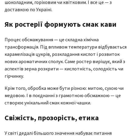
шоколадним, горіховим чи квітковим. І все це — з
доставкою по Україні.
Як ростерії формують смак кави
Процес обсмажування — це складна хімічна
трансформація. Під впливом температури відбувається
карамелізація цукрів, розкладання кислот і розвиток
нових ароматичних сполук. Саме ростер вирішує, який з
аспектів зерна розкрити — кислотність, солодкість чи
гірчинку.
Крім того, обробка може бути різною: митою, сухою чи
медовою. І в поєднанні з грамотною обсмажкою — це
створює унікальний смак кожної чашки.
Свіжість, прозорість, етика
У світі дедалі більшого значення набуває питання