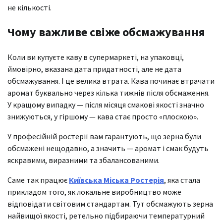
не кількості.
Чому важливе свіже обсмажування
Коли ви купуєте каву в супермаркеті, на упаковці,
ймовірно, вказана дата придатності, але не дата
обсмажування. І це велика втрата. Кава починає втрачати
аромат буквально через кілька тижнів після обсмаження.
У кращому випадку — після місяця смакові якості значно
знижуються, у гіршому — кава стає просто «плоскою».
У професійній ростерії вам гарантують, що зерна були
обсмажені нещодавно, а значить — аромат і смак будуть
яскравими, виразними та збалансованими.
Саме так працює
Київська Міська Ростерія
, яка стала
прикладом того, як локальне виробництво може
відповідати світовим стандартам. Тут обсмажують зерна
найвищої якості, ретельно підбираючи температурний