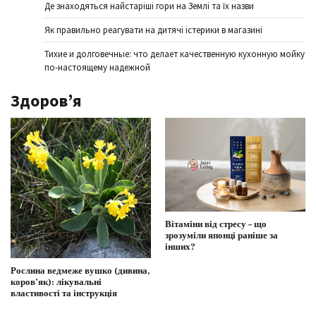
Де знаходяться найстаріші гори на Землі та їх назви
Як правильно реагувати на дитячі істерики в магазині
Тихие и долговечные: что делает качественную кухонную мойку
по-настоящему надежной
Здоров’я
Вітаміни від стресу – що
зрозуміли японці раніше за
інших?
Рослина ведмеже вушко (дивина,
коров’як): лікувальні
властивості та інструкція