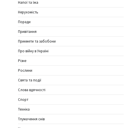
Напої та їжа
Нерухомість
Поради
Привітання
Прикмети та забобони
Про війну в Україні
Різне
Рослини
Свята та події
Слова вдячності
Спорт
Техніка
Тлумачення снів