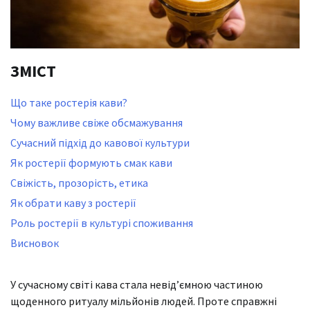
ЗМІСТ
Що таке ростерія кави?
Чому важливе свіже обсмажування
Сучасний підхід до кавової культури
Як ростерії формують смак кави
Свіжість, прозорість, етика
Як обрати каву з ростерії
Роль ростерії в культурі споживання
Висновок
У сучасному світі кава стала невід’ємною частиною
щоденного ритуалу мільйонів людей. Проте справжні