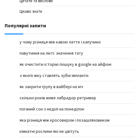
Цитати та вислови
Цікаво знати
Популярні запити
у чому різниця між кавою латте і капучино
павутиння на лікті: значення тату
як очистити історію пошуку в google на айфоні
з якого віку ставлять зубні імпланти
як закрити групу в вайбері на ніч
скільки років живе лабрадор ретривер
поганий сон з неділі на понеділок
яка різниця між кросовером і позашляховиком
кімнатні рослини які не цвітуть