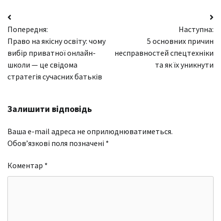
Навігація
Попередня:
Наступна:
записів
Право на якісну освіту: чому
5 основних причин
вибір приватної онлайн-
несправностей спецтехніки
школи — це свідома
та як їх уникнути
стратегія сучасних батьків
Залишити відповідь
Ваша e-mail адреса не оприлюднюватиметься.
Обов’язкові поля позначені
*
Коментар
*