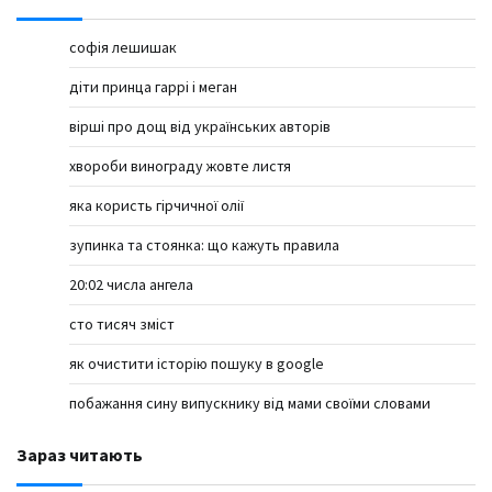
софія лешишак
діти принца гаррі і меган
вірші про дощ від українських авторів
хвороби винограду жовте листя
яка користь гірчичної олії
зупинка та стоянка: що кажуть правила
20:02 числа ангела
сто тисяч зміст
як очистити історію пошуку в google
побажання сину випускнику від мами своїми словами
Зараз читають