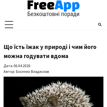
Перейти
до
вмісту
Що їсть їжак у природі і чим його
можна годувати вдома
Дата: 06.04.2026
Автор:
Босенко Владислав