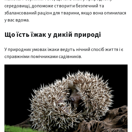
середовищі, допоможе створити безпечний та
збалансований раціон для тварини, якщо вона опинилася
у вас вдома.
Що їсть їжак у дикій природі
У природних умовах їжаки ведуть нічний спосіб життя і є
справжніми помічниками садівників.