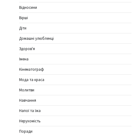
Відносини
Вірші
Діти
Домашні улюбленці
Здоров'я
Імена
Кінематограф
Мода та краса
Молитви
Навчання
Напої та їжа
Нерухомість
Поради