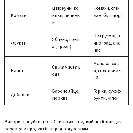
Цвіркуни, ко
Комахи, спій
Комахи
ники, личинк
мані біля дорі
и
г
Цитрусові, в
Яблуко, груш
Фрукти
иноград, ана
а (трохи)
нас
Молоко, сок
Свіжа чиста в
Напої
и, солодкий ч
ода
ай
Варене яйце,
Горіхи, сухоф
Добавки
морква
рукти, чіпси
Використовуйте цю таблицю як швидкий посібник для
перевірки продуктів перед годуванням.