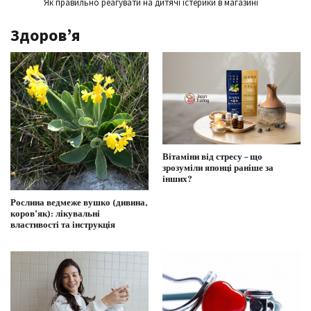
Як правильно реагувати на дитячі істерики в магазині
Здоров’я
Вітаміни від стресу – що
зрозуміли японці раніше за
інших?
Рослина ведмеже вушко (дивина,
коров’як): лікувальні
властивості та інструкція