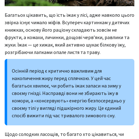
Багатьох цікавить, що їсть їжак у лісі, адже навколо цього
звірка існує чимало міфів. Всупереч картинкам у дитячих
книжках, основу його раціону складають зовсім не
фрукти, а комахи, личинки, дощові черв’яки, равлики та
жуки. Їжак — це хижак, який активно шукає білкову їжу,
розгрібаючи лапками опале листя та траву.
Осінній період є критично важливим для
накопичення жиру перед сплячкою. У цей час
багатьох хвилює, чи робить їжак запаси на зиму у
своєму гнізді. Насправді вони не збирають їжу в
комори, а «консервують» енергію безпосередньо у
своєму тілі у вигляді підшкірного жиру. Це єдиний
спосіб вижити під час тривалого зимового сну.
Щодо солодких ласощів, то багато хто цікавиться, чи