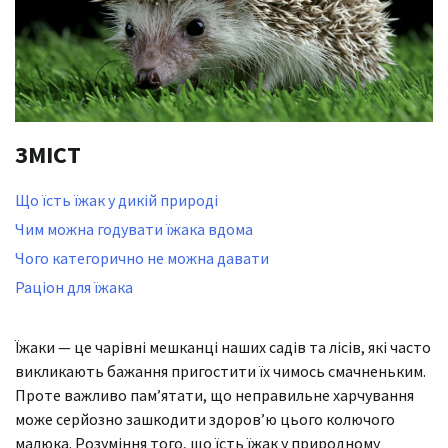
ЗМІСТ
Що їсть їжак у дикій природі
Чим можна годувати їжака вдома
Чого категорично не можна давати
Раціон для їжака
Їжаки — це чарівні мешканці наших садів та лісів, які часто
викликають бажання пригостити їх чимось смачненьким.
Проте важливо пам’ятати, що неправильне харчування
може серйозно зашкодити здоров’ю цього колючого
малюка. Розуміння того, що їсть їжак у природному