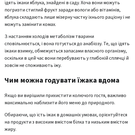
їдять їжаки яблука, знайдені в саду. Хоча вони можуть
погризти стиглий фрукт заради вологи або вітамінів,
яблука складають лише мізерну частку їхнього раціону і не
можуть замінити комах.
З настанням холодів метаболізм тварини
сповільнюється, і вона готується до анабіозу. Те, що їдять
їжаки взимку, обмежується запасами власного організму,
оскільки в цей час вони перебувають у глибокій сплячці й
зовсім не споживають їжу.
Чим можна годувати їжака вдома
Якщо ви вирішили прихистити колючого гостя, важливо
максимально наблизити його меню до природного.
Обираючи, що їсть їжак в домашніх умовах, орієнтуйтеся
на продукти з високим вмістом білка та низьким вмістом
жиру.