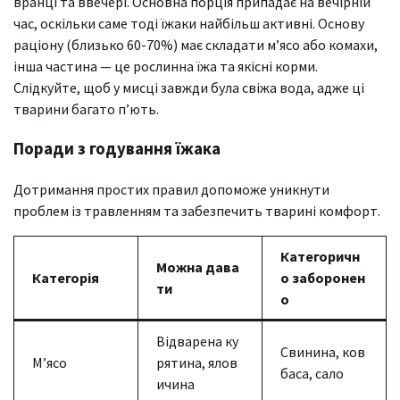
вранці та ввечері. Основна порція припадає на вечірній
час, оскільки саме тоді їжаки найбільш активні. Основу
раціону (близько 60-70%) має складати м’ясо або комахи,
інша частина — це рослинна їжа та якісні корми.
Слідкуйте, щоб у мисці завжди була свіжа вода, адже ці
тварини багато п’ють.
Поради з годування їжака
Дотримання простих правил допоможе уникнути
проблем із травленням та забезпечить тварині комфорт.
Категоричн
Можна дава
Категорія
о заборонен
ти
о
Відварена ку
Свинина, ков
М’ясо
рятина, ялов
баса, сало
ичина