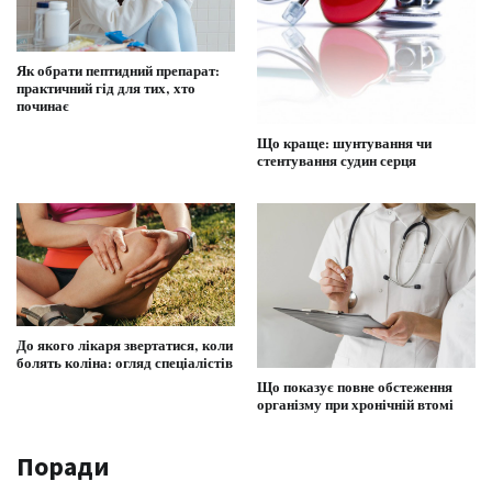
Як обрати пептидний препарат:
практичний гід для тих, хто
починає
Що краще: шунтування чи
стентування судин серця
До якого лікаря звертатися, коли
болять коліна: огляд спеціалістів
Що показує повне обстеження
організму при хронічній втомі
Поради