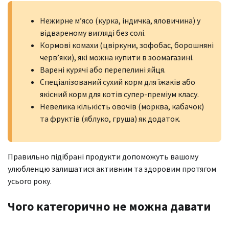
Нежирне м’ясо (курка, індичка, яловичина) у
відвареному вигляді без солі.
Кормові комахи (цвіркуни, зофобас, борошняні
черв’яки), які можна купити в зоомагазині.
Варені курячі або перепелині яйця.
Спеціалізований сухий корм для їжаків або
якісний корм для котів супер-преміум класу.
Невелика кількість овочів (морква, кабачок)
та фруктів (яблуко, груша) як додаток.
Правильно підібрані продукти допоможуть вашому
улюбленцю залишатися активним та здоровим протягом
усього року.
Чого категорично не можна давати