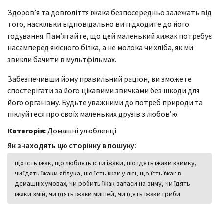
Здоров’я та довголіття їжака безпосередньо залежать від
того, наскільки відповідально ви підходите до його
годування. Пам’ятайте, що цей маленький хижак потребує
насамперед якісного білка, а не молока чи хліба, як ми
звикли бачити в мультфільмах.
Забезпечивши йому правильний раціон, ви зможете
спостерігати за його цікавими звичками без шкоди для
його організму. Будьте уважними до потреб природи та
піклуйтеся про своїх маленьких друзів з любов’ю.
Категорія:
Домашні улюбленці
Як знаходять цю сторінку в пошуку:
що їсть їжак, що люблять їсти іжаки, що їдять їжаки взимку,
чи їдять їжаки яблука, що їсть їжак у лісі, що їсть їжак в
домашніх умовах, чи робить їжак запаси на зиму, чи їдять
їжаки змій, чи їдять їжаки мишей, чи їдять їжаки гриби