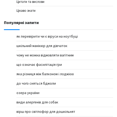
Цитати та вислови
Цікаво знати
Популярні запити
як перевірити чи є віруси на ноутбуці
шкільний манікюр для дівчаток
чому не можна відмовляти вагітним
що означає фасилітація гри
яка різниця між балконом і лоджією
до чого сняться бджоли
озера україни
види алергенів для собак
вірш про світлофор для дошкільнят