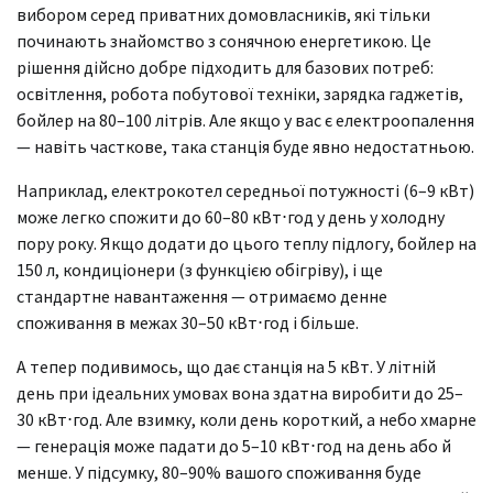
вибором серед приватних домовласників, які тільки
починають знайомство з сонячною енергетикою. Це
рішення дійсно добре підходить для базових потреб:
освітлення, робота побутової техніки, зарядка гаджетів,
бойлер на 80–100 літрів. Але якщо у вас є електроопалення
— навіть часткове, така станція буде явно недостатньою.
Наприклад, електрокотел середньої потужності (6–9 кВт)
може легко спожити до 60–80 кВт⋅год у день у холодну
пору року. Якщо додати до цього теплу підлогу, бойлер на
150 л, кондиціонери (з функцією обігріву), і ще
стандартне навантаження — отримаємо денне
споживання в межах 30–50 кВт⋅год і більше.
А тепер подивимось, що дає станція на 5 кВт. У літній
день при ідеальних умовах вона здатна виробити до 25–
30 кВт⋅год. Але взимку, коли день короткий, а небо хмарне
— генерація може падати до 5–10 кВт⋅год на день або й
менше. У підсумку, 80–90% вашого споживання буде