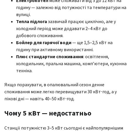
Електрокотел
може споживати від 3 до 12 кВт на
годину — залежно від потужності та температури на
вулиці.
Тепла підлога
зазвичай працює циклічно, але у
холодний період може додавати 2–4 кВт до
добового споживання.
Бойлер для гарячої води
— ще 1,5–2,5 кВт на
годину при активному використанні.
Плюс стандартне споживання
: освітлення,
холодильник, пральна машина, комп’ютери, кухонна
техніка.
Якщо порахувати, в опалювальний сезон денне
споживання може легко перевищувати 30 кВт⋅год, а у
пікові дні — навіть 40–50 кВт⋅год.
Чому 5 кВт — недостатньо
Станції потужністю 3–5 кВт сьогодні є найпопулярнішим