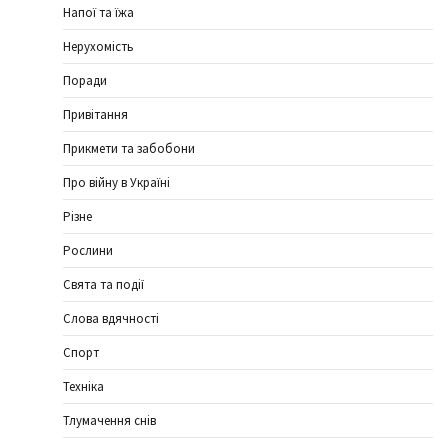
Напої та їжа
Нерухомість
Поради
Привітання
Прикмети та забобони
Про війну в Україні
Різне
Рослини
Свята та події
Слова вдячності
Спорт
Техніка
Тлумачення снів