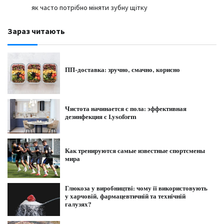
як часто потрібно міняти зубну щітку
Зараз читають
ПП-доставка: зручно, смачно, корисно
Чистота начинается с пола: эффективная
дезинфекция с Lysoform
Как тренируются самые известные спортсмены
мира
Глюкоза у виробництві: чому її використовують
у харчовій, фармацевтичній та технічній
галузях?