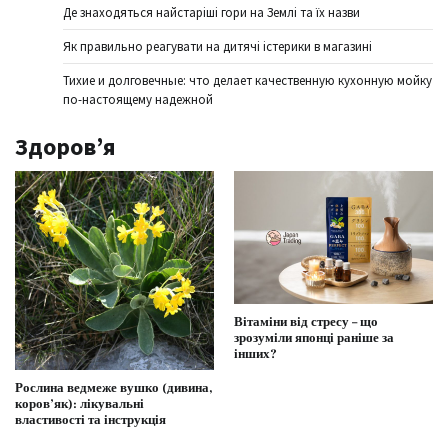
Де знаходяться найстаріші гори на Землі та їх назви
Як правильно реагувати на дитячі істерики в магазині
Тихие и долговечные: что делает качественную кухонную мойку
по-настоящему надежной
Здоров’я
Вітаміни від стресу – що
зрозуміли японці раніше за
інших?
Рослина ведмеже вушко (дивина,
коров’як): лікувальні
властивості та інструкція