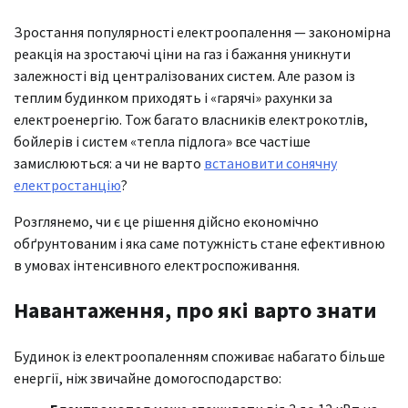
Зростання популярності електроопалення — закономірна
реакція на зростаючі ціни на газ і бажання уникнути
залежності від централізованих систем. Але разом із
теплим будинком приходять і «гарячі» рахунки за
електроенергію. Тож багато власників електрокотлів,
бойлерів і систем «тепла підлога» все частіше
замислюються: а чи не варто
встановити сонячну
електростанцію
?
Розглянемо, чи є це рішення дійсно економічно
обґрунтованим і яка саме потужність стане ефективною
в умовах інтенсивного електроспоживання.
Навантаження, про які варто знати
Будинок із електроопаленням споживає набагато більше
енергії, ніж звичайне домогосподарство: