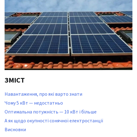
ЗМІСТ
Навантаження, про які варто знати
Чому 5 кВт — недостатньо
Оптимальна потужність — 10 кВт і більше
А як щодо окупності сонячної електростанції
Висновки