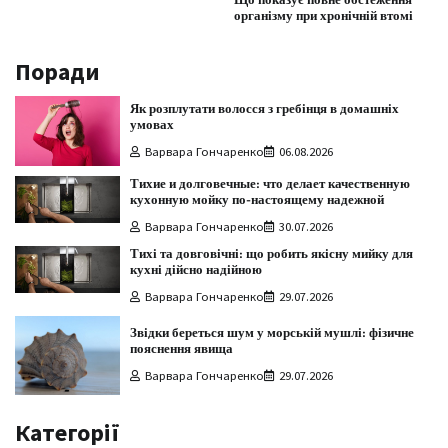
Що показує повне обстеження
організму при хронічній втомі
Поради
Як розплутати волосся з гребінця в домашніх
умовах
Варвара Гончаренко
06.08.2026
Тихие и долговечные: что делает качественную
кухонную мойку по-настоящему надежной
Варвара Гончаренко
30.07.2026
Тихі та довговічні: що робить якісну мийку для
кухні дійсно надійною
Варвара Гончаренко
29.07.2026
Звідки береться шум у морській мушлі: фізичне
пояснення явища
Варвара Гончаренко
29.07.2026
Категорії