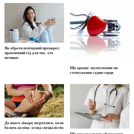
Як обрати пептидний препарат:
практичний гід для тих, хто
починає
Що краще: шунтування чи
стентування судин серця
До якого лікаря звертатися, коли
болять коліна: огляд спеціалістів