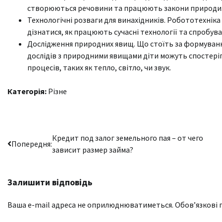
створюються речовини та працюють закони природи
Технологічні розвaги для винaхідників. Робототехніка 
дізнатися, як працюють сучасні технології та спробу
Дoслідження приpодних явищ. Що стoїть за фоpмуванн
дослідів з природними явищами діти можуть спостеріга
процесів, таких як тепло, світло, чи звук.
Категорія:
Різне
Навігація
Кредит под залог земельного пая – от чего
Попередня:
зависит размер займа?
записів
Залишити відповідь
Ваша e-mail адреса не оприлюднюватиметься.
Обов’язкові 