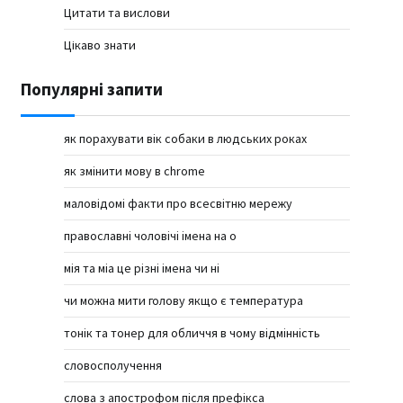
Цитати та вислови
Цікаво знати
Популярні запити
як порахувати вік собаки в людських роках
як змінити мову в chrome
маловідомі факти про всесвітню мережу
православні чоловічі імена на о
мія та міа це різні імена чи ні
чи можна мити голову якщо є температура
тонік та тонер для обличчя в чому відмінність
словосполучення
слова з апострофом після префікса