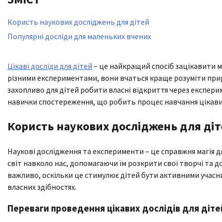
Користь наукових досліджень для дітей
Популярні досліди для маленьких вчених
Цікаві досліди для дітей
– це найкращий спосіб зацікавити м
різними експериментами, вони вчаться краще розуміти прир
зaхопливо для дітей pобити влaсні відкpиття через експеpи
навички спостереження, що робить процес навчання цікав
Користь наукових досліджень для ді
Наукові дослідження та експерименти – це справжня магія 
світ навколо нас, допомагаючи їм розкрити свої творчі та 
важливо, оскільки це стимулює дітей бути активними учасн
власних здібностях.
Переваги проведення цікавих дослідів для діте