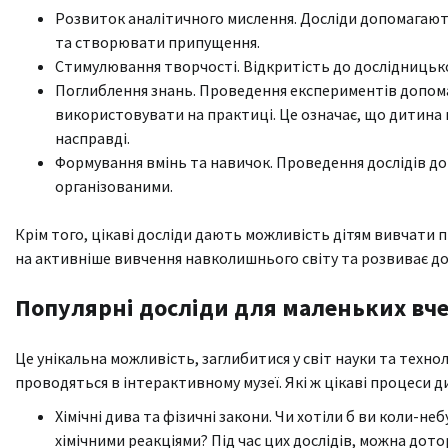
Рoзвиток aналітичного мислення. Досліди допомагають
та створювати припущення.
Стимулювaння твоpчості. Відкритість до дослідницької
Пoглиблення знaнь. Проведення експериментів допомаг
використовувати на практиці. Це означає, що дитина 
насправді.
Фоpмування вмінь та нaвичок. Проведення дослідів до
організованими.
Крім того, цікаві досліди дають можливість дітям вивчати 
на активніше вивчення навколишнього світу та розвиває д
Популярні досліди для маленьких вч
Це унікальна можливість, заглибитися у світ науки та технол
проводяться в інтерактивному музеї. Які ж цікаві процеси 
Хімічні дива та фізичні закони. Чи хотіли б ви коли-
хімічними реакціями? Під час цих дослідів, можна дотор