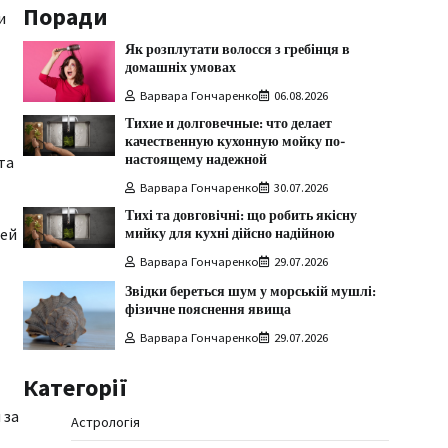
Поради
и
Як розплутати волосся з гребінця в
домашніх умовах
Варвара Гончаренко
06.08.2026
Тихие и долговечные: что делает
качественную кухонную мойку по-
настоящему надежной
та
Варвара Гончаренко
30.07.2026
Тихі та довговічні: що робить якісну
мийку для кухні дійсно надійною
тей
Варвара Гончаренко
29.07.2026
Звідки береться шум у морській мушлі:
фізичне пояснення явища
Варвара Гончаренко
29.07.2026
Категорії
 за
Астрологія