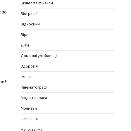
Бізнес та фінанси
каво
Біографії
Відносини
Вірші
Діти
Домашні улюбленці
Здоров'я
Імена
ини
Кінематограф
Мода та краса
Молитви
Навчання
Напої та їжа