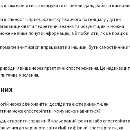
 дітям навчитися аналізувати отримані дані, робити висновк
 діяльності сприяє розвитку творчого потенціалу у дітей.
ає зміцнювати теоретичні знання та розуміти, як їх можна
може не лише почути інформацію, а й побачити, як це працює
помагає вчитися співпрацювати з іншими, бути самостійними 
природні явища через практичні спостереження. Це надихає ді
опитливе мислення.
ених
огій через різноманітні досліди та експерименти, які
дитина може спостерігати і чому може навчитися?
небудь створити справжній кольоровий фонтан або спостерігати
кнутися до чарівного світу хімії та фізики, спостерігати, як