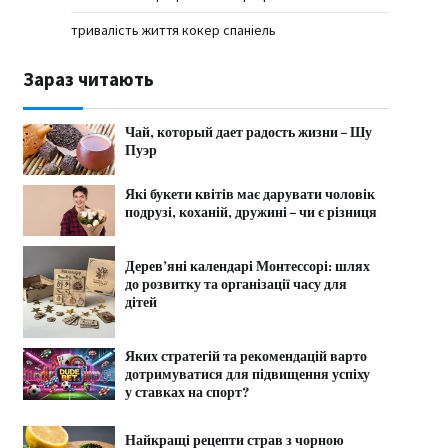
тривалість життя кокер спаніель
Зараз читають
Чай, который дает радость жизни – Шу
Пуэр
Які букети квітів має дарувати чоловік
подрузі, коханій, дружині – чи є різниця
Дерев’яні календарі Монтессорі: шлях
до розвитку та організації часу для
дітей
Яких стратегій та рекомендацій варто
дотримуватися для підвищення успіху
у ставках на спорт?
Найкращі рецепти страв з чорною