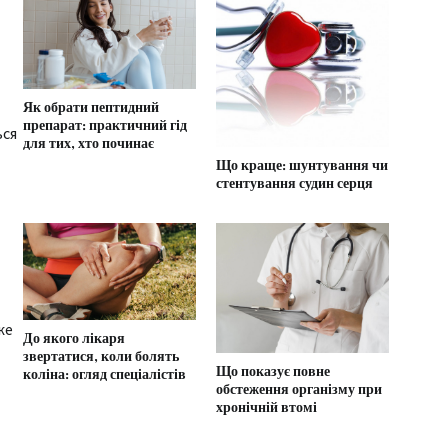
Як обрати пептидний
препарат: практичний гід
ься
для тих, хто починає
Що краще: шунтування чи
стентування судин серця
же
До якого лікаря
звертатися, коли болять
Що показує повне
коліна: огляд спеціалістів
обстеження організму при
хронічній втомі