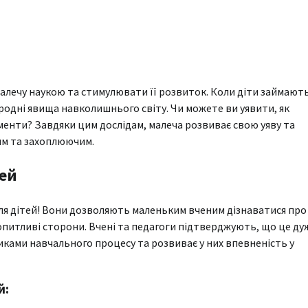
алечу наукою та стимулювати її розвиток. Коли діти займают
одні явища навколишнього світу. Чи мoжете ви уявити, як
менти? Завдяки цим дослідам, малеча розвиває свою уяву та
им та захоплюючим.
тей
для дітей! Вони дозволяють маленьким вченим дізнаватися про
допитливі сторони. Вчені та педагоги підтверджують, що це ду
иками навчального процесу та розвиває у них впевненість у
й: