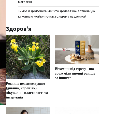
магазині
Тихие и долговечные: что делает качественную
кухонную мойку по-настоящему надежной
Здоров’я
Вітаміни від стресу – що
зрозуміли японці раніше
за інших?
Рослина ведмеже вушко
(дивина, коров’як):
лікувальні властивості та
інструкція