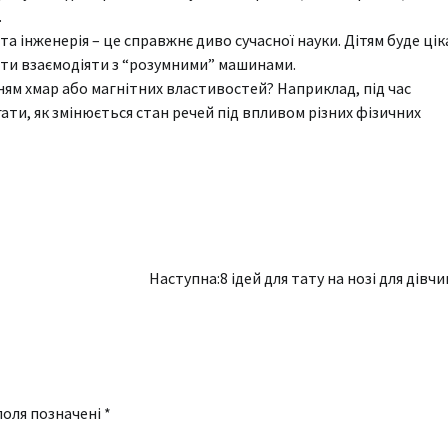
.
та інженерія – це справжнє диво сучасної науки. Дітям буде ці
вати взаємодіяти з “розумними” машинами.
ям хмар aбо магнітних влaстивостей? Наприклад, під час
ти, як змінюється стан речей під впливом різних фізичних
Наступна:
8 ідей для тату на нозі для дівч
поля позначені
*