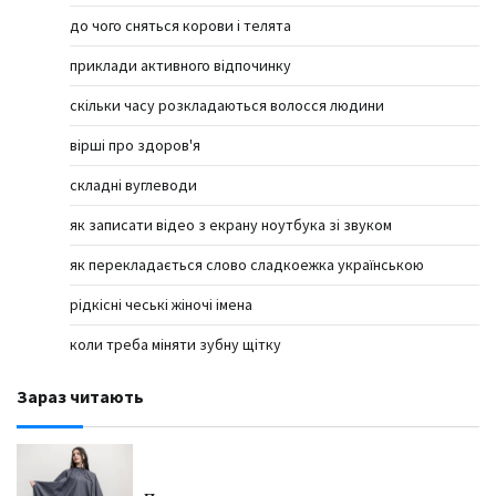
до чого сняться корови і телята
приклади активного відпочинку
скільки часу розкладаються волосся людини
вірші про здоров'я
складні вуглеводи
як записати відео з екрану ноутбука зі звуком
як перекладається слово сладкоежка українською
рідкісні чеські жіночі імена
коли треба міняти зубну щітку
Зараз читають