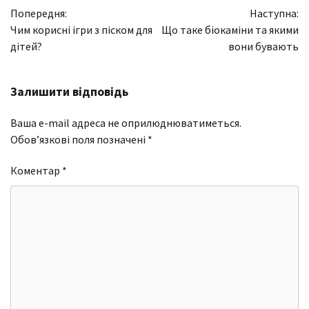
Попередня:
Наступна:
записів
Чим корисні ігри з піском для
Що таке біокаміни та якими
дітей?
вони бувають
Залишити відповідь
Ваша e-mail адреса не оприлюднюватиметься.
Обов’язкові поля позначені
*
Коментар
*