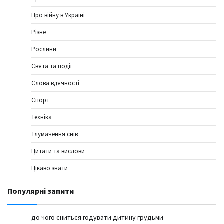
Про війну в Україні
Різне
Рослини
Свята та події
Слова вдячності
Спорт
Техніка
Тлумачення снів
Цитати та вислови
Цікаво знати
Популярні запити
до чого сниться годувати дитину грудьми