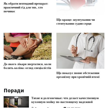
Як обрати пептидний препарат:
практичний гід для тих, хто
починає
Що краще: шунтування чи
стентування судин серця
До якого лікаря звертатися, коли
болять коліна: огляд спеціалістів
Що показує повне обстеження
організму при хронічній втомі
Поради
Тихие и долговечные: что делает качественную
кухонную мойку по-настоящему надежной