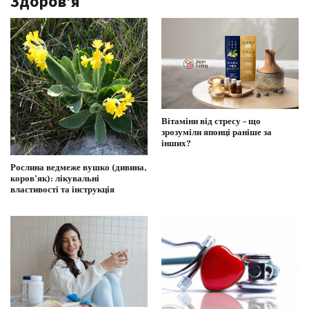
Здоров’я
Вітаміни від стресу – що
зрозуміли японці раніше за
інших?
Рослина ведмеже вушко (дивина,
коров’як): лікувальні
властивості та інструкція