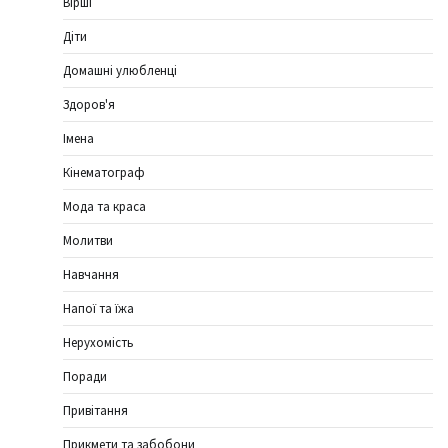
Вірші
Діти
Домашні улюбленці
Здоров'я
Імена
Кінематограф
Мода та краса
Молитви
Навчання
Напої та їжа
Нерухомість
Поради
Привітання
Прикмети та забобони