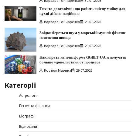
Варвара Гончаренко
30.07.2026
Тихі та довговічні: що робить якісну мийку для
кухні дійсно надійною
Варвара Гончаренко
29.07.2026
Звідки береться шум у морській мушлі: фізичне
пояснення явища
Варвара Гончаренко
29.07.2026
Как играть на платформе GGBET UA и получать
больше удовольствия от процесса
Костюк Марина
29.07.2026
Категорії
Астрологія
Бізнес та фінанси
Біографії
Відносини