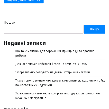
Пошук
Пошук
Недавні записи
Що таке маятник для ворожіння: принцип дії та правила
роботи
Де знаходяться найстаріші гори на Землі та їх назви
Як правильно реагувати на дитячі істерики в магазині
Тихие и долговечные: что делает качественную кухонную мойку
по-настоящему надежной
Як восьминоги змінюють колір та текстуру шкіри: біологічні
механізми маскування