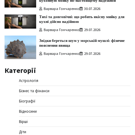
кухонную мойку по-настоящему надежной
Варвара Гончаренко
30.07.2026
Тихі та довговічні: що робить якісну мийку для
кухні дійсно надійною
Варвара Гончаренко
29.07.2026
Звідки береться шум у морській мушлі: фізичне
пояснення явища
Варвара Гончаренко
29.07.2026
Категорії
Астрологія
Бізнес та фінанси
Біографії
Відносини
Вірші
Діти