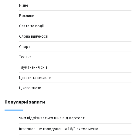
Різне
Рослини
Свята та події
Слова вдячності
Спорт
Техніка
Тлумачення снів
Цитати та вислови
Цікаво знати
Популярні запити
чим відрізняється ціна від вартості
інтервальне голодування 16/8 схема меню