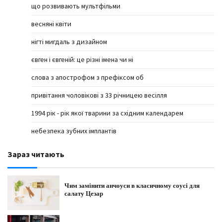
що розвивають мультфільми
весняні квіти
нігті мигдаль з дизайном
євген і євгеній: це різні імена чи ні
слова з апострофом з префіксом об
привітання чоловікові з 33 річницею весілля
1994 рік - рік якої тварини за східним календарем
небезпека зубних імплантів
Зараз читають
Чим замінити анчоуси в класичному соусі для
салату Цезар