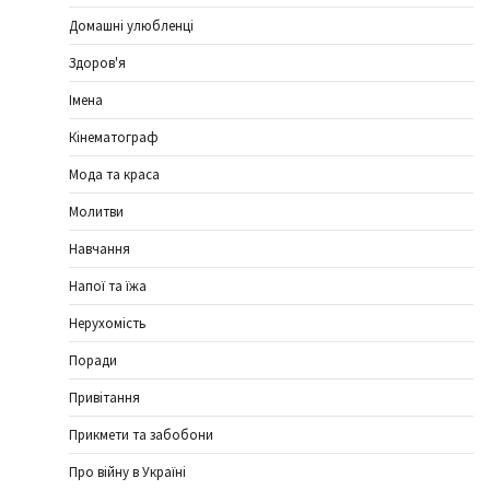
Домашні улюбленці
Здоров'я
Імена
Кінематограф
Мода та краса
Молитви
Навчання
Напої та їжа
Нерухомість
Поради
Привітання
Прикмети та забобони
Про війну в Україні