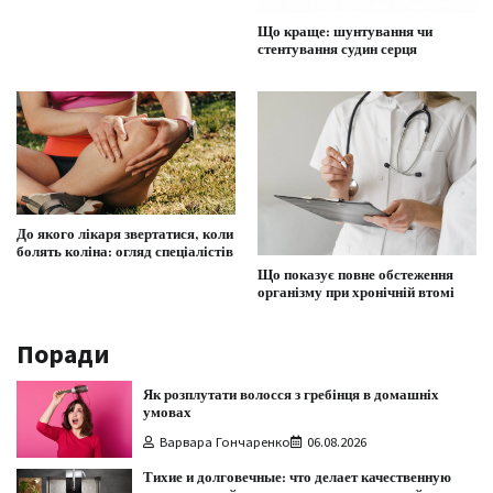
Що краще: шунтування чи
стентування судин серця
До якого лікаря звертатися, коли
болять коліна: огляд спеціалістів
Що показує повне обстеження
організму при хронічній втомі
Поради
Як розплутати волосся з гребінця в домашніх
умовах
Варвара Гончаренко
06.08.2026
Тихие и долговечные: что делает качественную