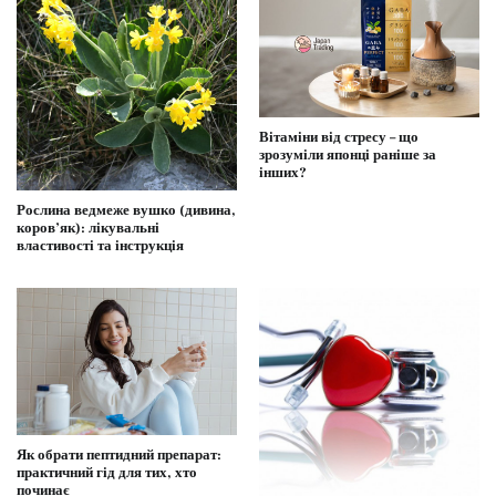
Вітаміни від стресу – що
зрозуміли японці раніше за
інших?
Рослина ведмеже вушко (дивина,
коров’як): лікувальні
властивості та інструкція
Як обрати пептидний препарат:
практичний гід для тих, хто
починає