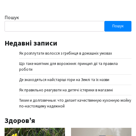
Пошук
Пошук
Недавні записи
Як розплутати волосся з гребінця в домашніх умовах
Що таке маятник для ворожіння: принцип дії та правила
роботи
Де знаходяться найстаріші гори на Землі та їх назви
Як правильно реагувати на дитячі істерики в магазині
Тихие и долговечные: что делает качественную кухонную мойку
по-настоящему надежной
Здоров’я